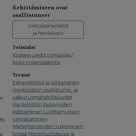
Kehittämiseen ovat
osallistuneet
Johto/esihenkilöt
ja henkilöstö
Toimialat
Koskee useita toimialoja /
koko organisaatiota
Teemat
Esihenkilötyö ja johtaminen
Henkilöstön osallistumis- ja
vaikutusmahdollisuudet
ri
Henkilöstön pysyvyyden
edistäminen
Luottamuksen
vahvistaminen
fo
Mielenterveyden tukeminen
työssä
Monimuotoisuus ja
ma