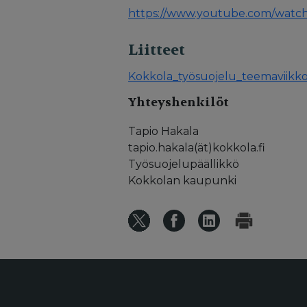
https://www.youtube.com/wat
Liitteet
Kokkola_työsuojelu_teemaviikk
Yhteyshenkilöt
Tapio Hakala
tapio.hakala(ät)kokkola.fi
Työsuojelupäällikkö
Kokkolan kaupunki