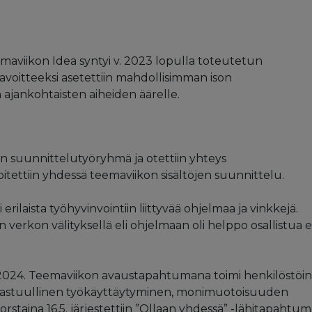
emaviikon Idea syntyi v. 2023 lopulla toteutetun
Tavoitteeksi asetettiin mahdollisimman ison
ajankohtaisten aiheiden äärelle.
in suunnittelutyöryhmä ja otettiin yhteys
itettiin yhdessä teemaviikon sisältöjen suunnittelu.
erilaista työhyvinvointiin liittyvää ohjelmaa ja vinkkejä.
n verkon välityksellä eli ohjelmaan oli helppo osallistua e
.5.2024. Teemaviikon avaustapahtumana toimi henkilöstöin
at vastuullinen työkäyttäytyminen, monimuotoisuuden
staina 16.5. järjestettiin ”Ollaan yhdessä” -lähitapahtu