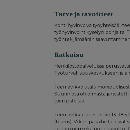
Tarve ja tavoitteet
Kohti hyvinvoiva työyhteisöä -te
työhyvinvointikyselyn pohjalta. 
työntekijämäärän saavuttaminen 
Ratkaisu
Henkilöstöpalveluissa perustetti
Työturvallisuuskeskukseen ja alo
Teemaviikko sisälsi monipuolisesti 
Suurin osa ohjelmasta järjestettii
toimipisteistä.
Teemaviikko järjestettiin 13.-18
(teams). Viikon pääaiheita oliv
johtaminen sekä puheeksiotto. Tor