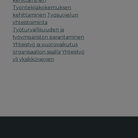
kehittäminen
Työntekijäkokemuksen
kehittäminen
Työsuojelun
yhteistoiminta
Työturvallisuuden ja
työympäristön parantaminen
Yhteistyö ja vuorovaikutus
organisaation sisällä
Yhteistyö
yli yksikkörajojen