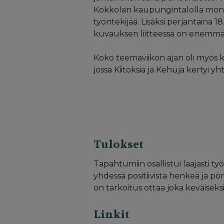
Kokkolan kaupungintalolla monipu
työntekijää. Lisäksi perjantaina 1
kuvauksen liitteessä on enemmän
Koko teemaviikon ajan oli myös kä
jossa Kiitoksia ja Kehuja kertyi yht
Tulokset
Tapahtumiin osallistui laajasti työ
yhdessä positiivista henkeä ja pö
on tarkoitus ottaa joka keväisek
Linkit