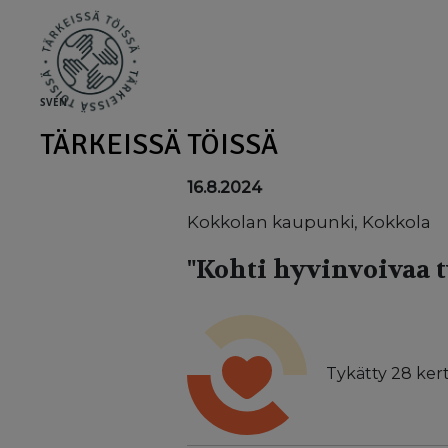
Skip to main content
SV
EN
TÄRKEISSÄ TÖISSÄ
16.8.2024
Kokkolan kaupunki, Kokkola
"Kohti hyvinvoivaa 
Tykätty
28
kert