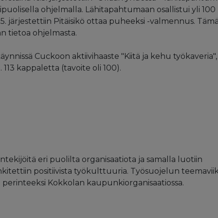
olisella ohjelmalla. Lähitapahtumaan osallistui yli 100
8.5. järjestettiin Pitäisikö ottaa puheeksi -valmennus. Täm
 tietoa ohjelmasta.
ynnissä Cuckoon aktiivihaaste "Kiitä ja kehu työkaveria",
. 113 kappaletta (tavoite oli 100).
ntekijöitä eri puolilta organisaatiota ja samalla luotiin
nkitettiin positiivista työkulttuuria. Työsuojelun teemavii
si perinteeksi Kokkolan kaupunkiorganisaatiossa.