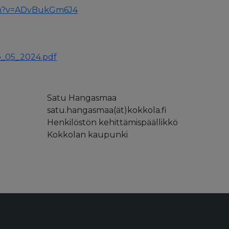
ch?v=ADvBukGm6J4
o_05_2024.pdf
Satu Hangasmaa
satu.hangasmaa(ät)kokkola.fi
Henkilöstön kehittämispäällikkö
Kokkolan kaupunki