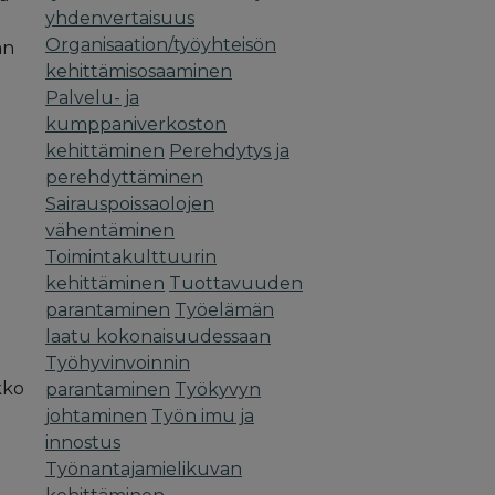
yhdenvertaisuus
Organisaation/työyhteisön
än
kehittämisosaaminen
Palvelu- ja
kumppaniverkoston
kehittäminen
Perehdytys ja
perehdyttäminen
Sairauspoissaolojen
vähentäminen
Toimintakulttuurin
kehittäminen
Tuottavuuden
parantaminen
Työelämän
laatu kokonaisuudessaan
Työhyvinvoinnin
kko
parantaminen
Työkyvyn
johtaminen
Työn imu ja
innostus
Työnantajamielikuvan