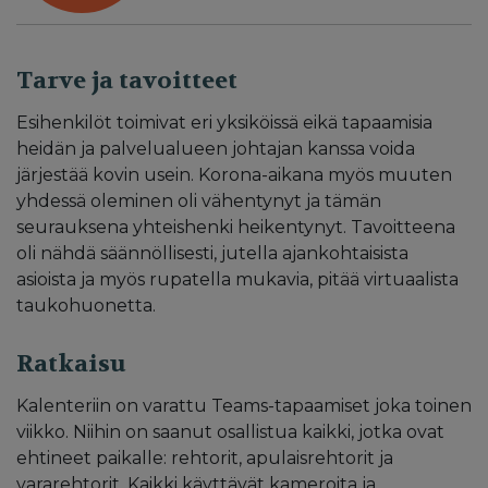
Tarve ja tavoitteet
Esihenkilöt toimivat eri yksiköissä eikä tapaamisia
heidän ja palvelualueen johtajan kanssa voida
järjestää kovin usein. Korona-aikana myös muuten
yhdessä oleminen oli vähentynyt ja tämän
seurauksena yhteishenki heikentynyt. Tavoitteena
oli nähdä säännöllisesti, jutella ajankohtaisista
asioista ja myös rupatella mukavia, pitää virtuaalista
taukohuonetta.
Ratkaisu
Kalenteriin on varattu Teams-tapaamiset joka toinen
viikko. Niihin on saanut osallistua kaikki, jotka ovat
ehtineet paikalle: rehtorit, apulaisrehtorit ja
vararehtorit. Kaikki käyttävät kameroita ja