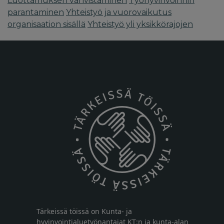
Luottamuksen vahvistaminen
Työhyvinvoinnin
parantaminen
Yhteistyö ja vuorovaikutus
organisaation sisällä
Yhteistyö yli yksikkörajojen
Tärkeissä töissä on Kunta- ja
hyvinvointialuetyönantajat KT:n ja kunta-alan