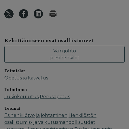
Kehittämiseen ovat osallistuneet
Vain johto
ja esihenkilöt
Toimialat
Opetus ja kasvatus
Toiminnot
Lukiokoulutus
Perusopetus
Teemat
Esihenkilötyö ja johtaminen
Henkilöstön
osallistumis- ja vaikutusmahdollisuudet