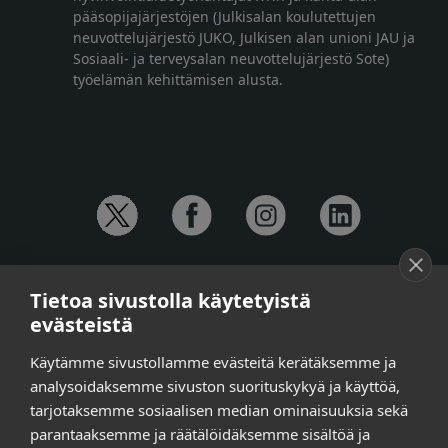
pääsopijajärjestöjen (Julkisalan koulutettujen
neuvottelujärjestö JUKO, Julkisen alan unioni JAU ja
Sosiaali- ja terveysalan neuvottelujärjestö Sote)
työelämän kehittämisen alusta.
YHTEYSTIEDOT
Tietoa sivustolla käytetyistä
Anna-Mari Jaanu,
kehittämispäällikkö,
evästeistä
puh. +358 50 572 4620
Henna Honkalo,
viestintäpäällikkö,
Käytämme sivustollamme evästeitä kerätäksemme ja
puh. +358 50 479 6618
analysoidaksemme sivuston suorituskykyä ja käyttöä,
Ilari Raiski,
viestintä- ja tapahtumakoordinaattori,
tarjotaksemme sosiaalisen median ominaisuuksia sekä
puh. +358 45 130 3832
parantaaksemme ja räätälöidäksemme sisältöä ja