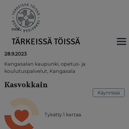
Skip to main content
SV
EN
TÄRKEISSÄ TÖISSÄ
Main navig
28.9.2023
Kangasalan kaupunki, opetus- ja
koulutuspalvelut, Kangasala
Kasvokkain
Käynnissä
Tykätty
1
kertaa.