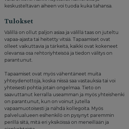
keskusteltavan aiheen voi tuoda kuka tahansa.
Tulokset
Välillä on ollut paljon asiaa ja välillä taas on juteltu
vapaa-ajasta tai heitetty vitsiä. Tapaamiset ovat
olleet vaikuttavia ja tärkeitä, kaikki ovat kokeneet
olevansa osa rehtoriyhteisöä ja tiedon välitys on
parantunut.
Tapaamiset ovat myös vähentäneet muita
yhteydenottoja, koska niissä saa vastauksia tai voi
yhteisesti pohtia jotain ongelmaa. Tieto on
saavuttanut kerralla useamman ja myös yhteishenki
on parantunut, kun on voinut jutella
vapaamuotoisesti ja nähdä kollegoita. Myös
palvelualueen esihenkilö on pysynyt paremmin
perillä siitä, mitä eri yksiköissä on meneillään ja