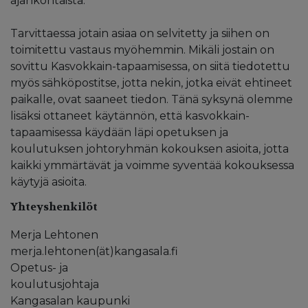
ajankohtaista.
Tarvittaessa jotain asiaa on selvitetty ja siihen on
toimitettu vastaus myöhemmin. Mikäli jostain on
sovittu Kasvokkain-tapaamisessa, on siitä tiedotettu
myös sähköpostitse, jotta nekin, jotka eivät ehtineet
paikalle, ovat saaneet tiedon. Tänä syksynä olemme
lisäksi ottaneet käytännön, että kasvokkain-
tapaamisessa käydään läpi opetuksen ja
koulutuksen johtoryhmän kokouksen asioita, jotta
kaikki ymmärtävät ja voimme syventää kokouksessa
käytyjä asioita.
Yhteyshenkilöt
Merja Lehtonen
merja.lehtonen(ät)kangasala.fi
Opetus- ja
koulutusjohtaja
Kangasalan kaupunki