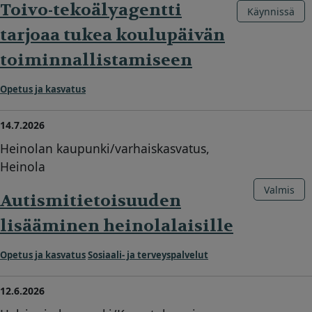
Toivo-tekoälyagentti
Käynnissä
tarjoaa tukea koulupäivän
toiminnallistamiseen
Opetus ja kasvatus
14.7.2026
Heinolan kaupunki/varhaiskasvatus,
Heinola
Valmis
Autismitietoisuuden
lisääminen heinolalaisille
Opetus ja kasvatus
Sosiaali- ja terveyspalvelut
12.6.2026