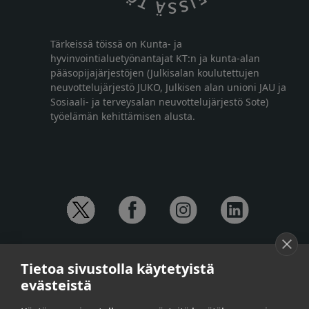
Tärkeissä töissä on Kunta- ja
hyvinvointialuetyönantajat KT:n ja kunta-alan
pääsopijajärjestöjen (Julkisalan koulutettujen
neuvottelujärjestö JUKO, Julkisen alan unioni JAU ja
Sosiaali- ja terveysalan neuvottelujärjestö Sote)
työelämän kehittämisen alusta.
YHTEYSTIEDOT
Tietoa sivustolla käytetyistä
Anna-Mari Jaanu,
kehittämispäällikkö,
evästeistä
puh. +358 50 572 4620
Henna Honkalo,
viestintäpäällikkö,