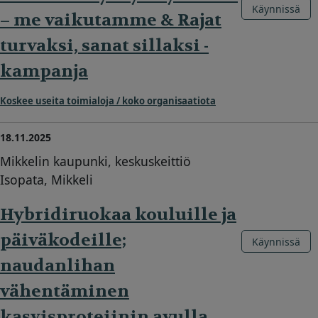
Käynnissä
– me vaikutamme & Rajat
turvaksi, sanat sillaksi -
kampanja
Koskee useita toimialoja / koko organisaatiota
18.11.2025
Mikkelin kaupunki, keskuskeittiö
Isopata, Mikkeli
Hybridiruokaa kouluille ja
päiväkodeille;
Käynnissä
naudanlihan
vähentäminen
kasvisproteiinin avulla