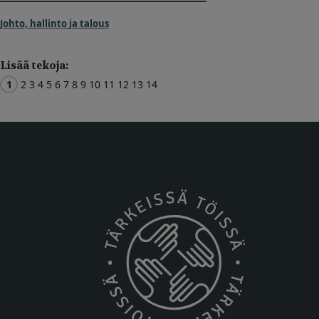
Johto, hallinto ja talous
Lisää tekoja:
1
2
3
4
5
6
7
8
9
10
11
12
13
14