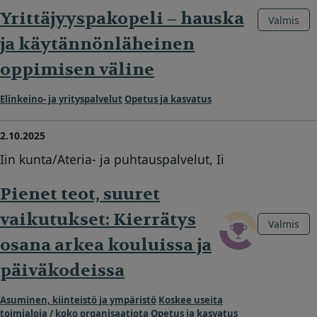
Yrittäjyyspakopeli – hauska
Valmis
ja käytännönläheinen
oppimisen väline
Elinkeino- ja yrityspalvelut
Opetus ja kasvatus
2.10.2025
Iin kunta/Ateria- ja puhtauspalvelut, Ii
Pienet teot, suuret
vaikutukset: Kierrätys
Valmis
osana arkea kouluissa ja
päiväkodeissa
Asuminen, kiinteistö ja ympäristö
Koskee useita
toimialoja / koko organisaatiota
Opetus ja kasvatus