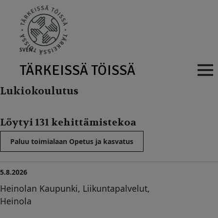
Skip to main content
SV
EN
TÄRKEISSÄ TÖISSÄ
Main navig
Lukiokoulutus
Löytyi 131 kehittämistekoa
Paluu toimialaan Opetus ja kasvatus
5.8.2026
Heinolan Kaupunki, Liikuntapalvelut,
Heinola