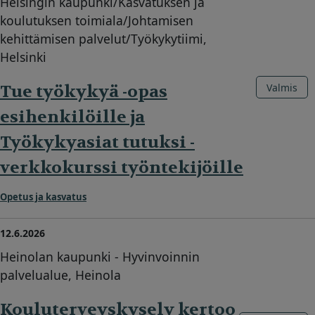
Helsingin kaupunki/Kasvatuksen ja
koulutuksen toimiala/Johtamisen
kehittämisen palvelut/Työkykytiimi,
Helsinki
Tue työkykyä -opas
Valmis
esihenkilöille ja
Työkykyasiat tutuksi -
verkkokurssi työntekijöille
Opetus ja kasvatus
12.6.2026
Heinolan kaupunki - Hyvinvoinnin
palvelualue, Heinola
Kouluterveyskysely kertoo