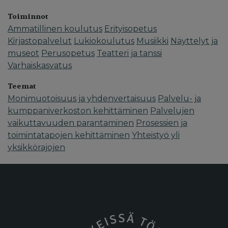
Toiminnot
Ammatillinen koulutus
Erityisopetus
Kirjastopalvelut
Lukiokoulutus
Musiikki
Näyttelyt ja
museot
Perusopetus
Teatteri ja tanssi
Varhaiskasvatus
Teemat
Monimuotoisuus ja yhdenvertaisuus
Palvelu- ja
kumppaniverkoston kehittäminen
Palvelujen
vaikuttavuuden parantaminen
Prosessien ja
toimintatapojen kehittäminen
Yhteistyö yli
yksikkörajojen