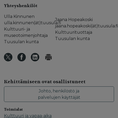
Yhteyshenkilöt
Ulla Kinnunen
Jaana Hopeakoski
ulla.kinnunen(ät)tuusula.fi
jaana.hopeakoski(ät)tuusula.f
Kulttuuri- ja
Kulttuurituottaja
museotoimenjohtaja
Tuusulan kunta
Tuusulan kunta
Kehittämiseen ovat osallistuneet
Johto, henkilöstö ja
palvelujen käyttäjät
Toimialat
Kulttuuri ja vapaa-aika