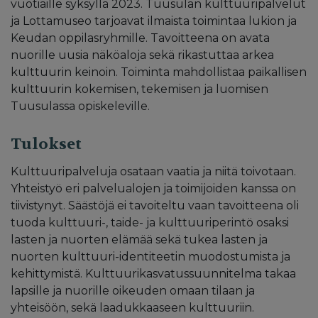
vuotiaille syksyllä 2023. Tuusulan kulttuuripalvelut
ja Lottamuseo tarjoavat ilmaista toimintaa lukion ja
Keudan oppilasryhmille. Tavoitteena on avata
nuorille uusia näköaloja sekä rikastuttaa arkea
kulttuurin keinoin. Toiminta mahdollistaa paikallisen
kulttuurin kokemisen, tekemisen ja luomisen
Tuusulassa opiskeleville.
Tulokset
Kulttuuripalveluja osataan vaatia ja niitä toivotaan.
Yhteistyö eri palvelualojen ja toimijoiden kanssa on
tiivistynyt. Säästöjä ei tavoiteltu vaan tavoitteena oli
tuoda kulttuuri-, taide- ja kulttuuriperintö osaksi
lasten ja nuorten elämää sekä tukea lasten ja
nuorten kulttuuri-identiteetin muodostumista ja
kehittymistä. Kulttuurikasvatussuunnitelma takaa
lapsille ja nuorille oikeuden omaan tilaan ja
yhteisöön, sekä laadukkaaseen kulttuuriin.