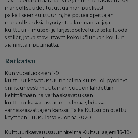
Tavoiteena oli taata lapsille ja nuorille tasavertaiset
mahdollisuudet tutustua monipuolisesti
paikalliseen kulttuuriin, helpottaa opettajan
mahdollisuuksia hyödyntää kunnan laajoja
kulttuuri-, museo- ja kirjastopalveluita sekä luoda
sisällöt, jotka saavuttavat koko ikäluokan koulun
sijainnista riippumatta.
Ratkaisu
Kun vuosiluokkien 1-9.
kulttuurikasvatussuunnitelma Kultsu oli pyörinyt
onnistuneesti muutaman vuoden lähdettiin
kehittämään ns. varhaiskasvatuksen
kulttuurikasvatussuunnitelmaa yhdessä
varhaiskasvattajien kanssa. Taika Kultsu on otettu
käyttöön Tuusulassa vuonna 2020.
Kulttuurikasvatussuunnitelma Kultsu laajeni 16–18-