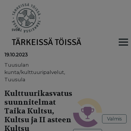
Skip to main content
SV
EN
TÄRKEISSÄ TÖISSÄ
Main navig
19.10.2023
Tuusulan
kunta/kulttuuripalvelut,
Tuusula
Kulttuurikasvatus
suunnitelmat
Taika Kultsu,
Kultsu ja II asteen
Valmis
Kultsu