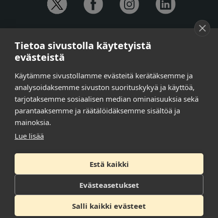
YHTEYSTIEDOT
Tietoa sivustolla käytetyistä
Anna-Mari Jaanu,
kehittämispäällikkö,
evästeistä
puh. +358 50 572 4620
Henna Honkalo,
viestintäpäällikkö,
Käytämme sivustollamme evästeitä kerätäksemme ja
puh. +358 50 479 6618
analysoidaksemme sivuston suorituskykyä ja käyttöä,
Ilari Raiski,
viestintä- ja tapahtumakoordinaattori,
tarjotaksemme sosiaalisen median ominaisuuksia sekä
puh. +358 45 130 3832
parantaaksemme ja räätälöidäksemme sisältöä ja
Susanna Laasio,
sihteeri,
puh. +358 50 590 4619
mainoksia.
tarkeissatoissa[a]kt.fi
Lue lisää
Estä kaikki
Tilaa uutiskirje
Tietosuojaseloste
Evästeasetukset
Saavutettavuusseloste
Salli kaikki evästeet