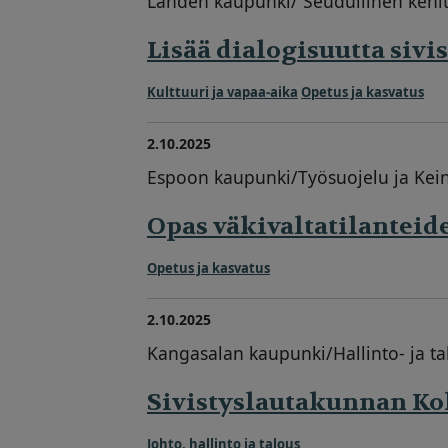
Lahden kaupunki/ Seudullinen kehit
Lisää dialogisuutta siv
Kulttuuri ja vapaa-aika
Opetus ja kasvatus
2.10.2025
Espoon kaupunki/Työsuojelu ja Ke
Opas väkivaltatilanteid
Opetus ja kasvatus
2.10.2025
Kangasalan kaupunki/Hallinto- ja ta
Sivistyslautakunnan Ko
Johto, hallinto ja talous