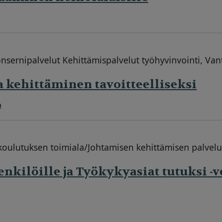
nsernipalvelut Kehittämispalvelut työhyvinvointi, Van
 kehittäminen tavoitteelliseksi
a
oulutuksen toimiala/Johtamisen kehittämisen palvelut
enkilöille ja Työkykyasiat tutuksi -