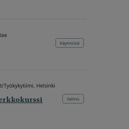
taa
Käynnissä
/Työkykytiimi, Helsinki
verkkokurssi
Valmis