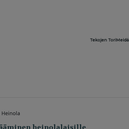
Main navigat
Tekojen Tori
Meidä
 Heinola
ääminen heinolalaisille