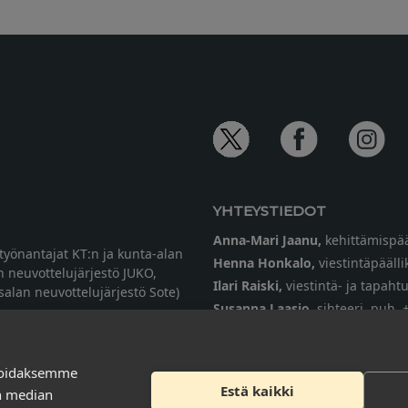
YHTEYSTIEDOT
Anna-Mari Jaanu,
kehittämispää
etyönantajat KT:n ja kunta-alan
Henna Honkalo,
viestintäpäälli
n neuvottelujärjestö JUKO,
Ilari Raiski,
viestintä- ja tapah
ysalan neuvottelujärjestö Sote)
Susanna Laasio,
sihteeri,
puh. 
tarkeissatoissa[a]kt.fi
soidaksemme
Estä kaikki
en median
Tilaa uutiskirje