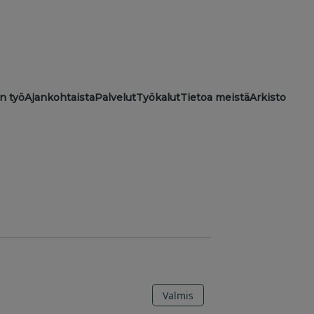
ion
n työ
Ajankohtaista
Palvelut
Työkalut
Tietoa meistä
Arkisto
Valmis