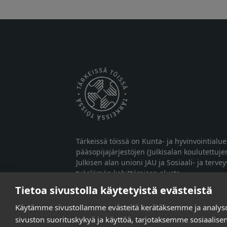
Tärkeissä töissä on Kunta- ja hyvinvointialu
pääsopijajärjestöjen (Julkisalan koulutettuje
Julkisen alan unioni JAU ja Sosiaali- ja terve
työelämän kehittämisen alusta.
Tietoa sivustolla käytetyistä evästeistä
Käytämme sivustollamme evästeitä kerätäksemme ja analy
sivuston suorituskykyä ja käyttöä, tarjotaksemme sosiaalis