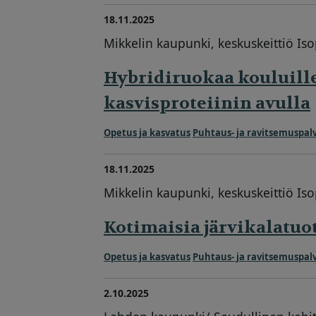
18.11.2025
Mikkelin kaupunki, keskuskeittiö Iso
Hybridiruokaa kouluill
kasvisproteiinin avulla
Opetus ja kasvatus
Puhtaus- ja ravitsemuspal
18.11.2025
Mikkelin kaupunki, keskuskeittiö Iso
Kotimaisia järvikalatuot
Opetus ja kasvatus
Puhtaus- ja ravitsemuspal
2.10.2025