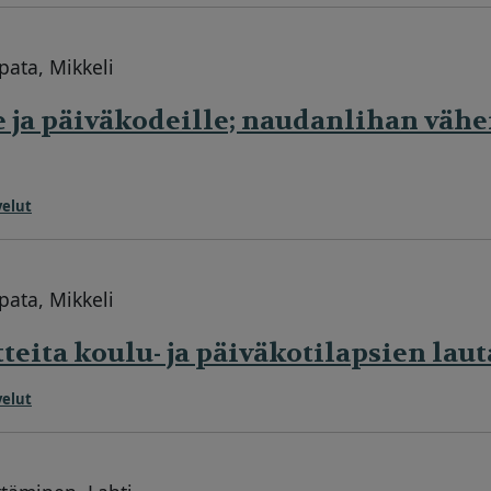
pata, Mikkeli
e ja päiväkodeille; naudanlihan vä
velut
pata, Mikkeli
teita koulu- ja päiväkotilapsien laut
velut