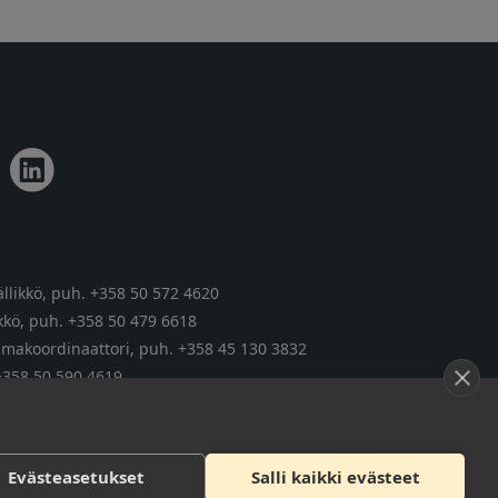
llikkö,
puh. +358 50 572 4620
kkö,
puh. +358 50 479 6618
tumakoordinaattori,
puh. +358 45 130 3832
+358 50 590 4619
Evästeasetukset
Salli kaikki evästeet
Tietosuojaseloste
Saavutettavuusseloste