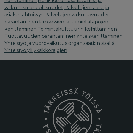
kehittäminen
Henkilöstön osallistumis- ja
vaikutusmahdollisuudet
Palvelujen laatu ja
asiakaslähtöisyys
Palvelujen vaikuttavuuden
parantaminen
Prosessien ja toimintatapojen
kehittäminen
Toimintakulttuurin kehittäminen
Tuottavuuden parantaminen
Yhteiskehittäminen
Yhteistyö ja vuorovaikutus organisaation sisällä
Yhteistyö yli yksikkörajojen