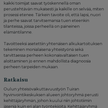
kaikki toimijat saavat työskennellä oman
perustehtävän mukaisesti ja kaikille on selvää, miten
prosessi etenee. Tärkein tavoite oli, että lapsi, nuori
ja perhe saavat tarvitsemansa tuen eteenkin
tilanteissa, joissa perheellä on paineinen
elämäntilanne.
Tavoitteeksi asetettiin yhtenäisen alkukartoituksen
tekeminen monialaisena yhteistyönä sekä
tarvittaessa perheen kokonaisvaltaisen tuen
aloittaminen jo ennen mahdollista diagnoosia
perheen tarpeiden mukaan.
Ratkaisu
Oulun yhteisövaikuttavuustyön Tuiran
hyvinvointikeskuksen alueen johtoryhmä perusti
kehittäjäryhmän, johon kuului niin johtotiimin
jäseniä kuin eri alan työntekijöitä. Kehittäjäryhmä