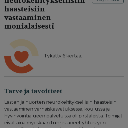
neurokehityksellisiin
haasteisiin
vastaaminen
monialaisesti
Tykätty
6
kertaa.
Tarve ja tavoitteet
Lasten ja nuorten neurokehityksellisiin haasteisiin
vastaaminen varhaiskasvatuksessa, koulussa ja
hyvinvointialueen palveluissa oli pirstaleista. Toimijat
eivät aina myöskään tunnistaneet yhteistyön