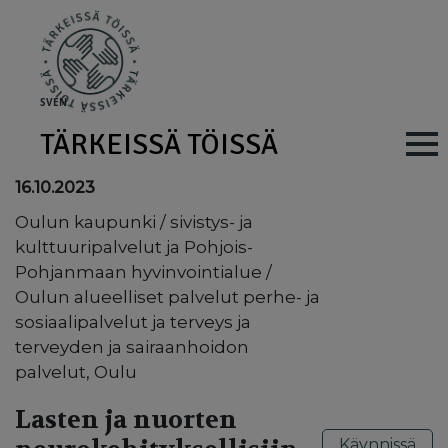
Skip to main content
SV
EN
TÄRKEISSÄ TÖISSÄ
Main navig
16.10.2023
Oulun kaupunki / sivistys- ja
kulttuuripalvelut ja Pohjois-
Pohjanmaan hyvinvointialue /
Oulun alueelliset palvelut perhe- ja
sosiaalipalvelut ja terveys ja
terveyden ja sairaanhoidon
palvelut, Oulu
Lasten ja nuorten
Käynnissä