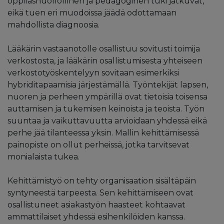
oppilashuollollinen ja pedagoginen tuki jatkuvat,
eikä tuen eri muodoissa jäädä odottamaan
mahdollista diagnoosia.
Lääkärin vastaanotolle osallistuu sovitusti toimija
verkostosta, ja lääkärin osallistumisesta yhteiseen
verkostotyöskentelyyn sovitaan esimerkiksi
hybriditapaamisia järjestämällä. Työntekijät lapsen,
nuoren ja perheen ympärillä ovat tietoisia toisensa
auttamisen ja tukemisen keinoista ja teoista. Työn
suuntaa ja vaikuttavuutta arvioidaan yhdessä eikä
perhe jää tilanteessa yksin. Mallin kehittämisessä
painopiste on ollut perheissä, jotka tarvitsevat
monialaista tukea.
Kehittämistyö on tehty organisaation sisältäpäin
syntyneestä tarpeesta. Sen kehittämiseen ovat
osallistuneet asiakastyön haasteet kohtaavat
ammattilaiset yhdessä esihenkilöiden kanssa.