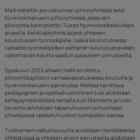
Malli esiteltiin peruskunnan johtoryhmässä sekä
hyvinvointialueen johtoryhmissä, joissa sen
pilotointia kannatettiin Tuiran hyvinvointikeskuksen
alueella. Kehittäjäryhmä järjesti yhteisen
koulutuksen työntekijöille. Lisäksi koulutuksessa
vastattiin työntekijöiden esittämiin koulutustoiveisiin
välitehtävän kautta saadun palauteen perusteella.
Syyskuun 2023 alkaen malli on otettu
pilotointikäyttöön varhaiskasvatuksessa, kouluilla ja
hyvinvointialueen palveluissa. Mallissa tarvittava
pedagoginen ja oppilashuollollinen tuki aloitetaan
kehitysympäristöissä samalla kun tilannetta ja tuen
tarvetta selvitetään lapsen/nuoren ja huoltajan
yhteistyössä opiskeluhuollon toimijoiden kanssa.
Tukitoimien vaikuttavuutta arvioidaan monialaisessa
yhteistyössä ja yhteisen arvion perusteella aloitetaan