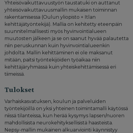
Yhteisövaikuttavuustyön taustatuki on auttanut
yhteisövaikuttavuusmallin mukaisen toiminnan
rakentamisessa (Oulun yliopisto + Itlan
kehittäjätyöntekijä). Mallia on kehitetty eteenpäin
suunnitelmallisesti myös hyvinvointialueen
muutosten jälkeen ja se on saanut hyvää palautetta
niin peruskunnan kuin hyvinvointialueenkin
johdolta. Mallin kehittäminen ei ole maksanut
mitään, paitsi työntekijöiden työaikaa niin
kehittäjäryhmässä kuin yhteiskehittämisessä eri
tiimeissä.
Tulokset
Varhaiskasvatuksen, koulun ja palveluiden
työntekijöillä on yksi yhteinen toimintamalli käytössä
niissä tilanteissa, kun herää kysymys lapsen/nuoren
mahdollisista neurokehityksellisistä haasteista.
Nepsy-mallin mukainen alkuarviointi käynnistyy