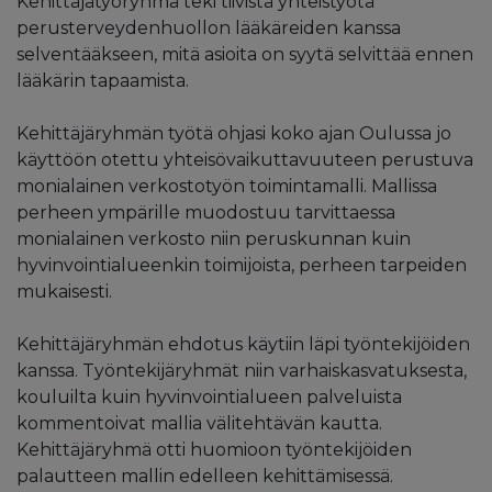
Kehittäjätyöryhmä teki tiivistä yhteistyötä
perusterveydenhuollon lääkäreiden kanssa
selventääkseen, mitä asioita on syytä selvittää ennen
lääkärin tapaamista.
Kehittäjäryhmän työtä ohjasi koko ajan Oulussa jo
käyttöön otettu yhteisövaikuttavuuteen perustuva
monialainen verkostotyön toimintamalli. Mallissa
perheen ympärille muodostuu tarvittaessa
monialainen verkosto niin peruskunnan kuin
hyvinvointialueenkin toimijoista, perheen tarpeiden
mukaisesti.
Kehittäjäryhmän ehdotus käytiin läpi työntekijöiden
kanssa. Työntekijäryhmät niin varhaiskasvatuksesta,
kouluilta kuin hyvinvointialueen palveluista
kommentoivat mallia välitehtävän kautta.
Kehittäjäryhmä otti huomioon työntekijöiden
palautteen mallin edelleen kehittämisessä.