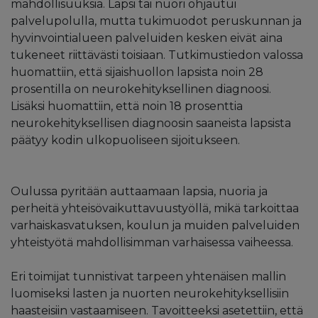
mahdollisuuksia. Lapsi tai nuori ohjautui
palvelupolulla, mutta tukimuodot peruskunnan ja
hyvinvointialueen palveluiden kesken eivät aina
tukeneet riittävästi toisiaan. Tutkimustiedon valossa
huomattiin, että sijaishuollon lapsista noin 28
prosentilla on neurokehityksellinen diagnoosi.
Lisäksi huomattiin, että noin 18 prosenttia
neurokehityksellisen diagnoosin saaneista lapsista
päätyy kodin ulkopuoliseen sijoitukseen.
Oulussa pyritään auttaamaan lapsia, nuoria ja
perheitä yhteisövaikuttavuustyöllä, mikä tarkoittaa
varhaiskasvatuksen, koulun ja muiden palveluiden
yhteistyötä mahdollisimman varhaisessa vaiheessa.
Eri toimijat tunnistivat tarpeen yhtenäisen mallin
luomiseksi lasten ja nuorten neurokehityksellisiin
haasteisiin vastaamiseen. Tavoitteeksi asetettiin, että