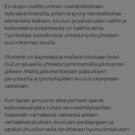
Eri alojen osallistuminen mahdollistetaan
hybridiverkostoilla, jolloin ei synny tietokatkoksia
esimerkiksi lääkärin, koulun ja palveluiden välille ja
kokonaiskuva tilanteesta on kaikilla sama.
Työntekijät koordinoivat yhteistä työtä yhteisen
suunnitelman avulla.
Pilotointi on käynnissä ja mallista toivotaan koko
Oulun alueelle yhteistä toimintamallia pilotoinnin
jälkeen. Mallia jatkokehitetään palautteen
perusteella ja työntekijöiden koulutustarpeisiin
vastataan.
Kun lapset ja nuoret sekä perheet saavat
kokonaisvaltaista tukea neurokehityksellisiin
haasteisiin varhaisesta vaiheesta alkaen
varhaiskasvatuksen, koulujen pedagogisen ja
opiskeluhuollon sekä tarvittavien hyvinvointialueen