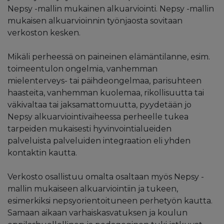
Nepsy -mallin mukainen alkuarviointi. Nepsy -mallin
mukaisen alkuarvioinnin työnjaosta sovitaan
verkoston kesken.
Mikäli perheessä on paineinen elämäntilanne, esim.
toimeentulon ongelmia, vanhemman
mielenterveys- tai päihdeongelmaa, parisuhteen
haasteita, vanhemman kuolemaa, rikollisuutta tai
väkivaltaa tai jaksamattomuutta, pyydetään jo
Nepsy alkuarviointivaiheessa perheelle tukea
tarpeiden mukaisesti hyvinvointialueiden
palveluista palveluiden integraation eli yhden
kontaktin kautta.
Verkosto osallistuu omalta osaltaan myös Nepsy -
mallin mukaiseen alkuarviointiin ja tukeen,
esimerkiksi nepsyorientoituneen perhetyön kautta.
Samaan aikaan varhaiskasvatuksen ja koulun