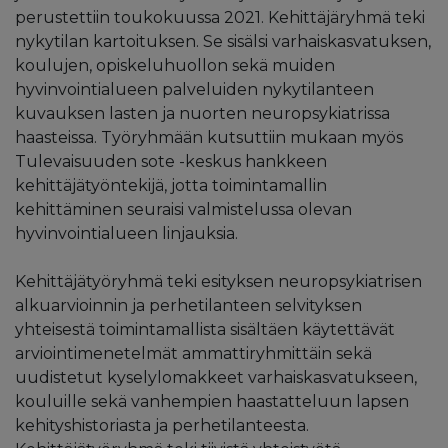
perustettiin toukokuussa 2021. Kehittäjäryhmä teki
nykytilan kartoituksen. Se sisälsi varhaiskasvatuksen,
koulujen, opiskeluhuollon sekä muiden
hyvinvointialueen palveluiden nykytilanteen
kuvauksen lasten ja nuorten neuropsykiatrissa
haasteissa. Työryhmään kutsuttiin mukaan myös
Tulevaisuuden sote -keskus hankkeen
kehittäjätyöntekijä, jotta toimintamallin
kehittäminen seuraisi valmistelussa olevan
hyvinvointialueen linjauksia.
Kehittäjätyöryhmä teki esityksen neuropsykiatrisen
alkuarvioinnin ja perhetilanteen selvityksen
yhteisestä toimintamallista sisältäen käytettävät
arviointimenetelmät ammattiryhmittäin sekä
uudistetut kyselylomakkeet varhaiskasvatukseen,
kouluille sekä vanhempien haastatteluun lapsen
kehityshistoriasta ja perhetilanteesta.