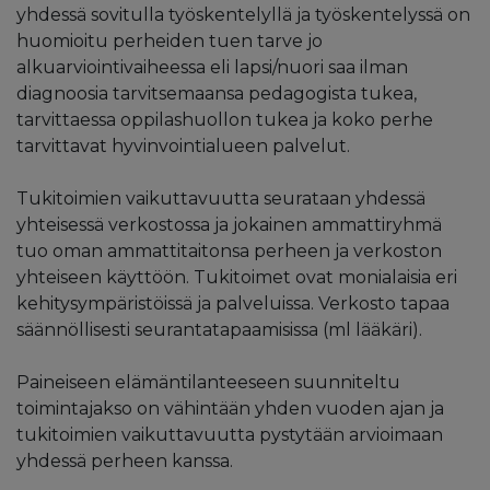
yhdessä sovitulla työskentelyllä ja työskentelyssä on
huomioitu perheiden tuen tarve jo
alkuarviointivaiheessa eli lapsi/nuori saa ilman
diagnoosia tarvitsemaansa pedagogista tukea,
tarvittaessa oppilashuollon tukea ja koko perhe
tarvittavat hyvinvointialueen palvelut.
Tukitoimien vaikuttavuutta seurataan yhdessä
yhteisessä verkostossa ja jokainen ammattiryhmä
tuo oman ammattitaitonsa perheen ja verkoston
yhteiseen käyttöön. Tukitoimet ovat monialaisia eri
kehitysympäristöissä ja palveluissa. Verkosto tapaa
säännöllisesti seurantatapaamisissa (ml lääkäri).
Paineiseen elämäntilanteeseen suunniteltu
toimintajakso on vähintään yhden vuoden ajan ja
tukitoimien vaikuttavuutta pystytään arvioimaan
yhdessä perheen kanssa.