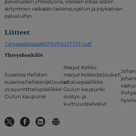
palveluiden yhteistyönä, voidaan estää lasten
siirtyminen raskaisiin lastensuojelun ja psykiatrian
palveluihin.
Liitteet
TärkeissätöissäNEPSYPILOTTI(1).pdf
Yhteyshenkilöt
Marjut Kokko
Johan
Susanna Hellsten
marjut.kokko(ät)ouka.fi
johan
susanna.hellsten(ät)ouka.fi
vs. aluepäällikkö
vastu
vs suunnittelupäällikkö
Oulun kaupunki
Pohjo
Oulun kaupunki
sivistys- ja
hyvin
kulttuuripalvelut