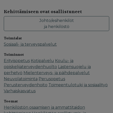
Kehittämiseen ovat osallistuneet
Johto/esihenkilöt
ja henkilöstö
Toimialat
Sosiaali- ja terveyspalvelut
Toiminnot
Erityisopetus
Kotipalvelu
Koulu- ja
opiskelijaterveydenhuolto
Lastensuojelu ja
perhetyö
Mielenterveys- ja päihdepalvelut
Neuvolatoiminta
Perusopetus
Perusterveydenhoito
Toimeentulotuki ja sosiaalityö
Varhaiskasvatus
Teemat
Henkilöstön osaamisen ja ammattitaidon