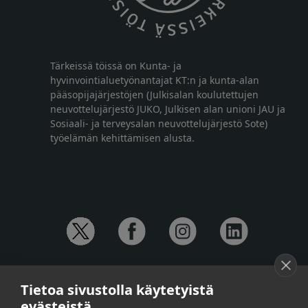
Tärkeissä töissä on Kunta- ja
hyvinvointialuetyönantajat KT:n ja kunta-alan
pääsopijajärjestöjen (Julkisalan koulutettujen
neuvottelujärjestö JUKO, Julkisen alan unioni JAU ja
Sosiaali- ja terveysalan neuvottelujärjestö Sote)
työelämän kehittämisen alusta.
YHTEYSTIEDOT
Tietoa sivustolla käytetyistä
Anna-Mari Jaanu,
kehittämispäällikkö,
evästeistä