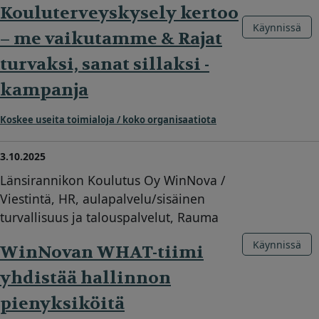
Kouluterveyskysely kertoo
Käynnissä
– me vaikutamme & Rajat
turvaksi, sanat sillaksi -
kampanja
Koskee useita toimialoja / koko organisaatiota
3.10.2025
Länsirannikon Koulutus Oy WinNova /
Viestintä, HR, aulapalvelu/sisäinen
turvallisuus ja talouspalvelut, Rauma
Käynnissä
WinNovan WHAT-tiimi
yhdistää hallinnon
pienyksiköitä