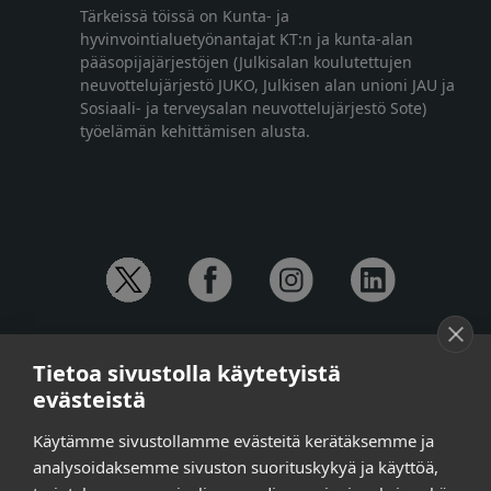
Tärkeissä töissä on Kunta- ja
hyvinvointialuetyönantajat KT:n ja kunta-alan
pääsopijajärjestöjen (Julkisalan koulutettujen
neuvottelujärjestö JUKO, Julkisen alan unioni JAU ja
Sosiaali- ja terveysalan neuvottelujärjestö Sote)
työelämän kehittämisen alusta.
YHTEYSTIEDOT
Tietoa sivustolla käytetyistä
Anna-Mari Jaanu,
kehittämispäällikkö,
evästeistä
puh. +358 50 572 4620
Henna Honkalo,
viestintäpäällikkö,
Käytämme sivustollamme evästeitä kerätäksemme ja
puh. +358 50 479 6618
analysoidaksemme sivuston suorituskykyä ja käyttöä,
Ilari Raiski,
viestintä- ja tapahtumakoordinaattori,