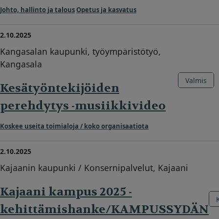
Johto, hallinto ja talous
Opetus ja kasvatus
2.10.2025
Kangasalan kaupunki, työympäristötyö,
Kangasala
Valmis
Kesätyöntekijöiden
perehdytys -musiikkivideo
Koskee useita toimialoja / koko organisaatiota
2.10.2025
Kajaanin kaupunki / Konsernipalvelut, Kajaani
Kajaani kampus 2025 -
kehittämishanke/KAMPUSSYDÄN