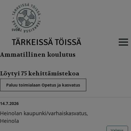
Skip to main content
SV
EN
TÄRKEISSÄ TÖISSÄ
Main navig
Ammatillinen koulutus
Löytyi 75 kehittämistekoa
Paluu toimialaan Opetus ja kasvatus
14.7.2026
Heinolan kaupunki/varhaiskasvatus,
Heinola
Valmis