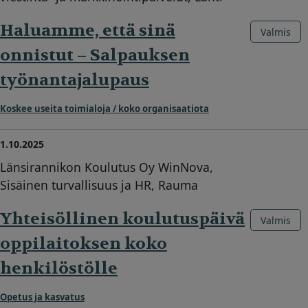
Haluamme, että sinä
Valmis
onnistut – Salpauksen
työnantajalupaus
Koskee useita toimialoja / koko organisaatiota
1.10.2025
Länsirannikon Koulutus Oy WinNova,
Sisäinen turvallisuus ja HR, Rauma
Yhteisöllinen koulutuspäivä
Valmis
oppilaitoksen koko
henkilöstölle
Opetus ja kasvatus