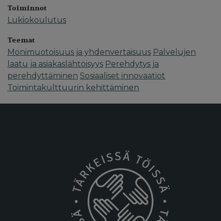
Toiminnot
Lukiokoulutus
Teemat
Monimuotoisuus ja yhdenvertaisuus
Palvelujen
laatu ja asiakaslähtöisyys
Perehdytys ja
perehdyttäminen
Sosiaaliset innovaatiot
Toimintakulttuurin kehittäminen