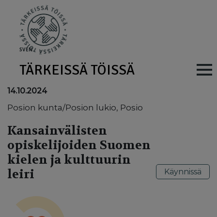
Skip to main content
SV
EN
TÄRKEISSÄ TÖISSÄ
Main navig
14.10.2024
Posion kunta/Posion lukio, Posio
Kansainvälisten
opiskelijoiden Suomen
kielen ja kulttuurin
leiri
Käynnissä