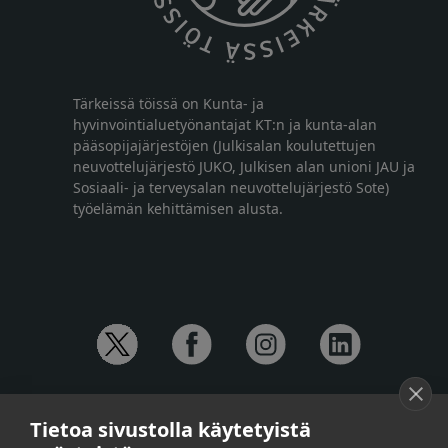
Tärkeissä töissä on Kunta- ja
hyvinvointialuetyönantajat KT:n ja kunta-alan
pääsopijajärjestöjen (Julkisalan koulutettujen
neuvottelujärjestö JUKO, Julkisen alan unioni JAU ja
Sosiaali- ja terveysalan neuvottelujärjestö Sote)
työelämän kehittämisen alusta.
YHTEYSTIEDOT
Tietoa sivustolla käytetyistä
Anna-Mari Jaanu,
kehittämispäällikkö,