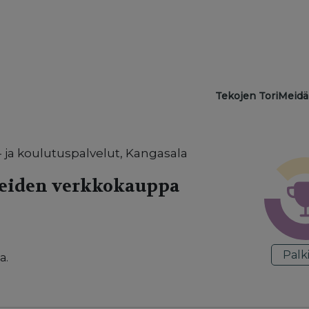
Main navigat
Tekojen Tori
Meidä
 ja koulutuspalvelut, Kangasala
teiden verkkokauppa
Palk
a.