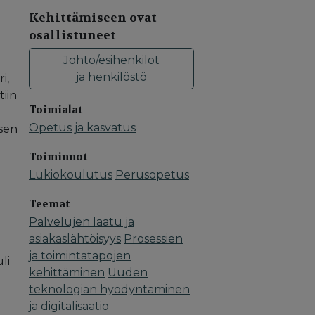
Kehittämiseen ovat
osallistuneet
Johto/esihenkilöt
ja henkilöstö
i,
tiin
Toimialat
Opetus ja kasvatus
ksen
Toiminnot
Lukiokoulutus
Perusopetus
Teemat
Palvelujen laatu ja
asiakaslähtöisyys
Prosessien
ja toimintatapojen
li
kehittäminen
Uuden
teknologian hyödyntäminen
ja digitalisaatio