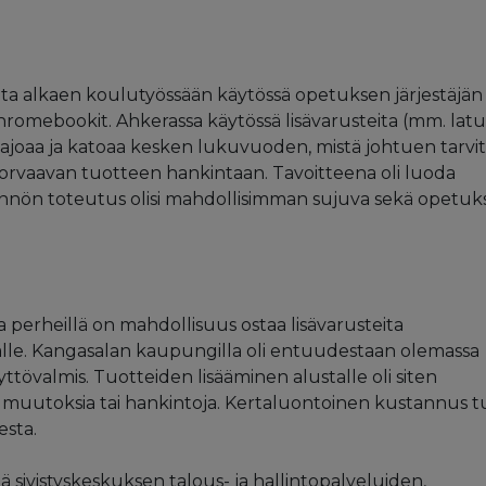
lta alkaen koulutyössään käytössä opetuksen järjestäjän
omebookit. Ahkerassa käytössä lisävarusteita (mm. latur
hajoaa ja katoaa kesken lukuvuoden, mistä johtuen tarvit
orvaavan tuotteen hankintaan. Tavoitteena oli luoda
tännön toteutus olisi mahdollisimman sujuva sekä opetu
 perheillä on mahdollisuus ostaa lisävarusteita
alle. Kangasalan kaupungilla oli entuudestaan olemassa
ttövalmis. Tuotteiden lisääminen alustalle oli siten
ä muutoksia tai hankintoja. Kertaluontoinen kustannus tu
sta.
ä sivistyskeskuksen talous- ja hallintopalveluiden,