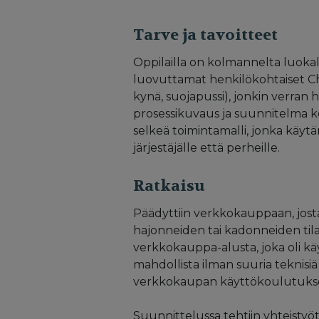
Tarve ja tavoitteet
Oppilailla on kolmannelta luoka
luovuttamat henkilökohtaiset Chr
kynä, suojapussi), jonkin verran 
prosessikuvaus ja suunnitelma k
selkeä toimintamalli, jonka käy
järjestäjälle että perheille.
Ratkaisu
Päädyttiin verkkokauppaan, josta
hajonneiden tai kadonneiden til
verkkokauppa-alusta, joka oli käy
mahdollista ilman suuria teknisi
verkkokaupan käyttökoulutukse
Suunnittelussa tehtiin yhteistyöt