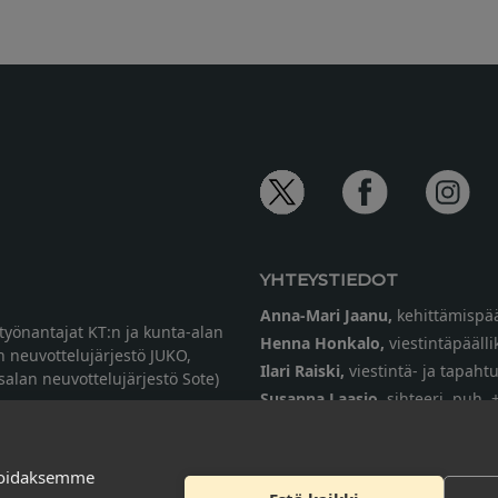
YHTEYSTIEDOT
Anna-Mari Jaanu,
kehittämispää
etyönantajat KT:n ja kunta-alan
Henna Honkalo,
viestintäpäälli
n neuvottelujärjestö JUKO,
Ilari Raiski,
viestintä- ja tapah
ysalan neuvottelujärjestö Sote)
Susanna Laasio,
sihteeri,
puh. 
tarkeissatoissa[a]kt.fi
soidaksemme