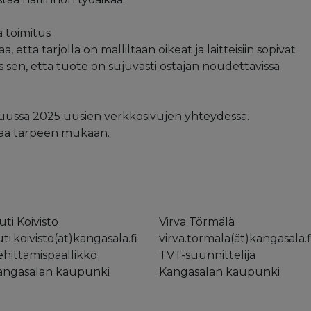
a toimitus
että tarjolla on malliltaan oikeat ja laitteisiin sopivat
s sen, että tuote on sujuvasti ostajan noudettavissa
uussa 2025 uusien verkkosivujen yhteydessä.
taa tarpeen mukaan.
ti Koivisto
Virva Törmälä
ti.koivisto(ät)kangasala.fi
virva.tormala(ät)kangasala.f
ehittämispäällikkö
TVT-suunnittelija
angasalan kaupunki
Kangasalan kaupunki