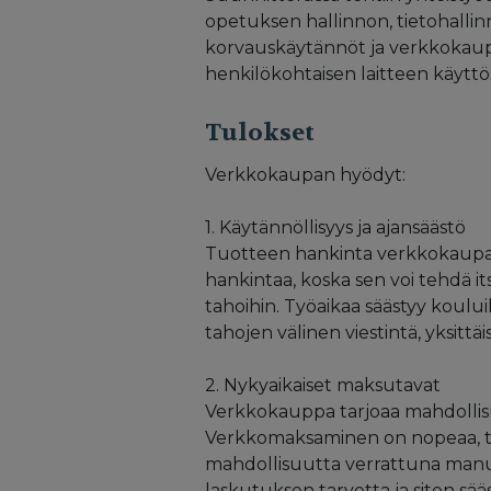
opetuksen hallinnon, tietohallin
korvauskäytännöt ja verkkokaupan
henkilökohtaisen laitteen käyttö
Tulokset
Verkkokaupan hyödyt:
1. Käytännöllisyys ja ajansäästö
Tuotteen hankinta verkkokaupast
hankintaa, koska sen voi tehdä i
tahoihin. Työaikaa säästyy kouluil
tahojen välinen viestintä, yksittä
2. Nykyaikaiset maksutavat
Verkkokauppa tarjoaa mahdollis
Verkkomaksaminen on nopeaa, turv
mahdollisuutta verrattuna man
laskutuksen tarvetta ja siten sää