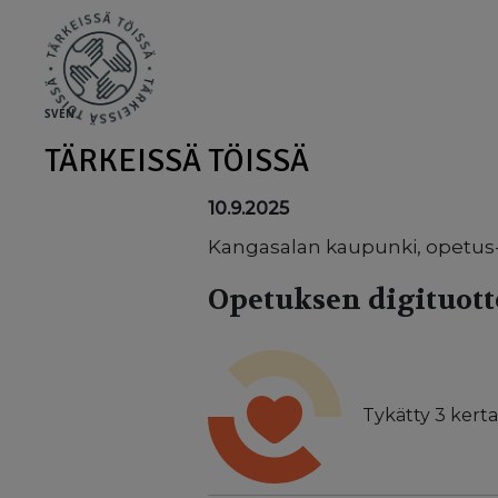
Skip to main content
SV
EN
TÄRKEISSÄ TÖISSÄ
10.9.2025
Kangasalan kaupunki, opetus-
Opetuksen digituot
Tykätty
3
kerta