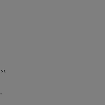
ois.
en