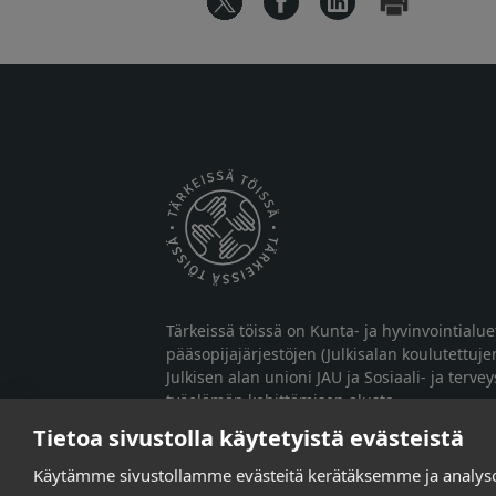
Tärkeissä töissä on Kunta- ja hyvinvointialu
pääsopijajärjestöjen (Julkisalan koulutettuje
Julkisen alan unioni JAU ja Sosiaali- ja terve
työelämän kehittämisen alusta.
Tietoa sivustolla käytetyistä evästeistä
Käytämme sivustollamme evästeitä kerätäksemme ja analy