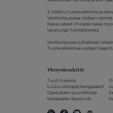
3. Hallittu tuotevalikoima ja oike
Verkkokaupassa voidaan varmistaa, 
lisävarusteet. Prosessi takaa myö
kaupungin toimipisteestä.
Verkkokauppa julkaistaan lokak
Tuotevalikoimaa voidaan laajen
Yhteyshenkilöt
Tuuli Vuokola
Ou
tuuli.vuokola(ät)kangasala.fi
ou
Opetuksen suunnittelija
K
Kangasalan kaupunki
K