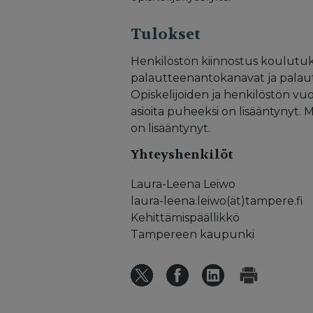
Tulokset
Henkilöstön kiinnostus koulutuks
palautteenantokanavat ja palau
Opiskelijoiden ja henkilöstön vu
asioita puheeksi on lisääntynyt.
on lisääntynyt.
Yhteyshenkilöt
Laura-Leena Leiwo
laura-leena.leiwo(ät)tampere.fi
Kehittämispäällikkö
Tampereen kaupunki