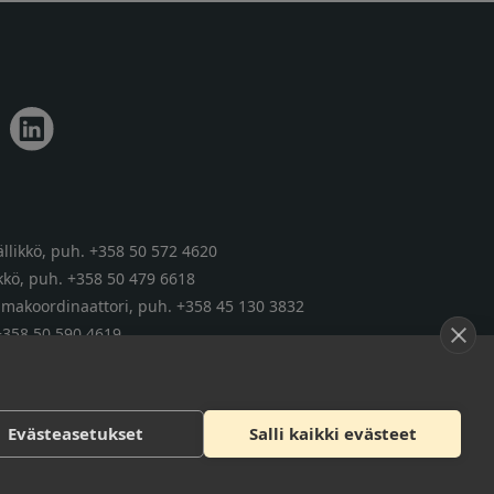
llikkö,
puh. +358 50 572 4620
kkö,
puh. +358 50 479 6618
tumakoordinaattori,
puh. +358 45 130 3832
+358 50 590 4619
Evästeasetukset
Salli kaikki evästeet
Tietosuojaseloste
Saavutettavuusseloste