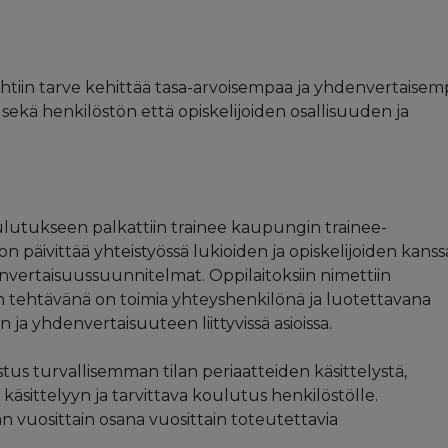
htiin tarve kehittää tasa-arvoisempaa ja yhdenvertaise
sekä henkilöstön että opiskelijoiden osallisuuden ja
tukseen palkattiin trainee kaupungin trainee-
 päivittää yhteistyössä lukioiden ja opiskelijoiden kanss
envertaisuussuunnitelmat. Oppilaitoksiin nimettiin
n tehtävänä on toimia yhteyshenkilönä ja luotettavana
n ja yhdenvertaisuuteen liittyvissä asioissa.
istus turvallisemman tilan periaatteiden käsittelystä,
äsittelyyn ja tarvittava koulutus henkilöstölle.
 vuosittain osana vuosittain toteutettavia