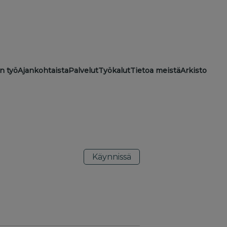
ion
n työ
Ajankohtaista
Palvelut
Työkalut
Tietoa meistä
Arkisto
Käynnissä