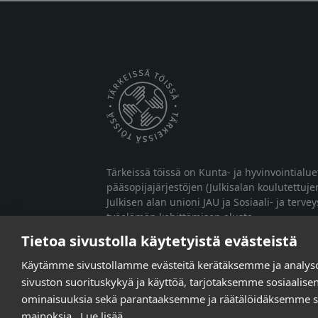
Tärkeissä töissä on Kunta- ja hyvinvointialu
pääsopijajärjestöjen (Julkisalan koulutettuje
Julkisen alan unioni JAU ja Sosiaali- ja terve
työelämän kehittämisen alusta.
Tietoa sivustolla käytetyistä evästeistä
Käytämme sivustollamme evästeitä kerätäksemme ja analy
sivuston suorituskykyä ja käyttöä, tarjotaksemme sosiaalis
ominaisuuksia sekä parantaaksemme ja räätälöidäksemme si
mainoksia.
Lue lisää