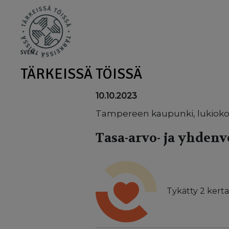
Skip to main content
SV
EN
TÄRKEISSÄ TÖISSÄ
10.10.2023
Tampereen kaupunki, lukiok
Tasa-arvo- ja yhden
Tykätty
2
kerta