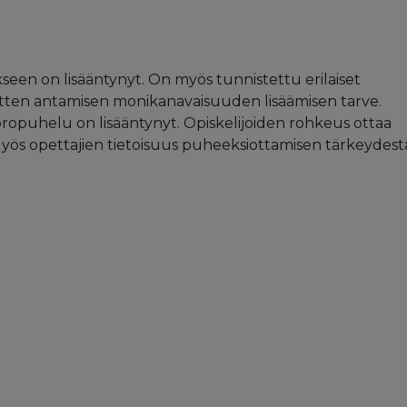
een on lisääntynyt. On myös tunnistettu erilaiset
tten antamisen monikanavaisuuden lisäämisen tarve.
oropuhelu on lisääntynyt. Opiskelijoiden rohkeus ottaa
 Myös opettajien tietoisuus puheeksiottamisen tärkeydest