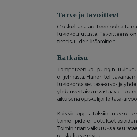
Tarve ja tavoitteet
Opiskelijapalautteen pohjalta nä
lukiokoulutusta. Tavoitteena on 
tietoisuuden lisääminen.
Ratkaisu
Tampereen kaupungin lukiokoulu
ohjelmasta. Hänen tehtävänään on
lukiokohtaiset tasa-arvo- ja yhd
yhdenvertaisuusvastaavat, joide
aikuisena opiskelijoille tasa-arvoo
Kaikkiin oppilaitoksiin tulee ohje
toimenpide-ehdotukset asioiden k
Toiminnnan vaikutuksia seurataan
opiskelijakyselyitä.