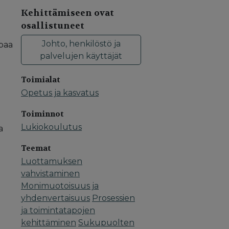
Kehittämiseen ovat
osallistuneet
Johto, henkilöstö ja
mpaa
palvelujen käyttäjät
Toimialat
Opetus ja kasvatus
Toiminnot
Lukiokoulutus
a
Teemat
Luottamuksen
vahvistaminen
Monimuotoisuus ja
yhdenvertaisuus
Prosessien
ja toimintatapojen
kehittäminen
Sukupuolten