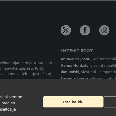
YHTEYSTIEDOT
Anna-Mari Jaanu,
kehittämispää
etyönantajat KT:n ja kunta-alan
Henna Honkalo,
viestintäpäälli
n neuvottelujärjestö JUKO,
Ilari Raiski,
viestintä- ja tapah
ysalan neuvottelujärjestö Sote)
Susanna Laasio,
sihteeri,
puh. 
tarkeissatoissa[a]kt.fi
soidaksemme
Estä kaikki
en median
Tilaa uutiskirje
sältöä ja