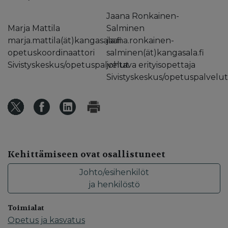
Jaana Ronkainen-
Marja Mattila
Salminen
marja.mattila(ät)kangasala.fi
jaana.ronkainen-
opetuskoordinaattori
salminen(ät)kangasala.fi
Sivistyskeskus/opetuspalvelut
johtava erityisopettaja
Sivistyskeskus/opetuspalvelut
Kehittämiseen ovat osallistuneet
Johto/esihenkilöt
ja henkilöstö
Toimialat
Opetus ja kasvatus