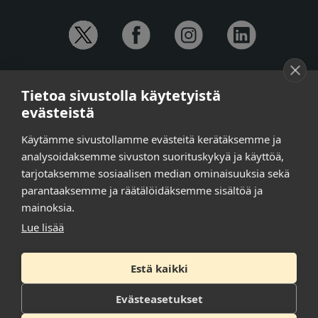
YHTEYSTIEDOT
Tietoa sivustolla käytetyistä
Anna-Mari Jaanu,
kehittämispäällikkö,
evästeistä
puh. +358 50 572 4620
Henna Honkalo,
viestintäpäällikkö,
Käytämme sivustollamme evästeitä kerätäksemme ja
puh. +358 50 479 6618
analysoidaksemme sivuston suorituskykyä ja käyttöä,
Ilari Raiski,
viestintä- ja tapahtumakoordinaattori,
tarjotaksemme sosiaalisen median ominaisuuksia sekä
puh. +358 45 130 3832
parantaaksemme ja räätälöidäksemme sisältöä ja
Susanna Laasio,
sihteeri,
puh. +358 50 590 4619
mainoksia.
tarkeissatoissa[a]kt.fi
Lue lisää
Estä kaikki
Tilaa uutiskirje
Tietosuojaseloste
Evästeasetukset
Saavutettavuusseloste