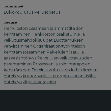
Toiminnot
Lukiokoulutus
Perusopetus
Teemat
Henkilöstön osaamisen ja ammattitaidon
kehittäminen
Henkilöstön osallistumis- ja
vaikutusmahdollisuudet
Luottamuksen
vahvistaminen
Organisaation/työyhteisön
kehittämisosaaminen
Palvelujen laatu ja
asiakaslähtöisyys
Palvelujen vaikuttavuuden
parantaminen
Prosessien ja toimintatapojen
kehittäminen
Toimintakulttuurin kehittäminen
Yhteistyö ja vuorovaikutus organisaation sisällä
Yhteistyö yli yksikkörajojen