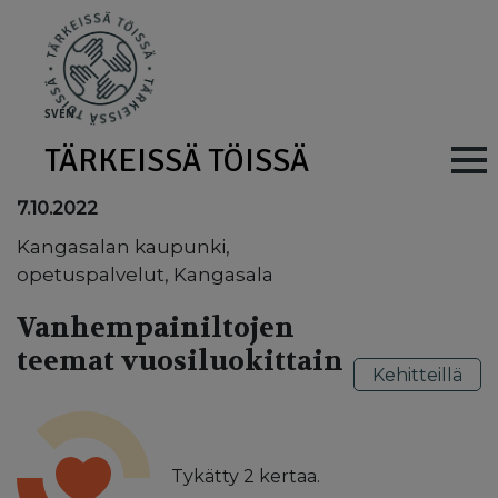
Skip to main content
SV
EN
TÄRKEISSÄ TÖISSÄ
Main navig
7.10.2022
Kangasalan kaupunki,
opetuspalvelut, Kangasala
Vanhempainiltojen
teemat vuosiluokittain
Kehitteillä
Tykätty
2
kertaa.