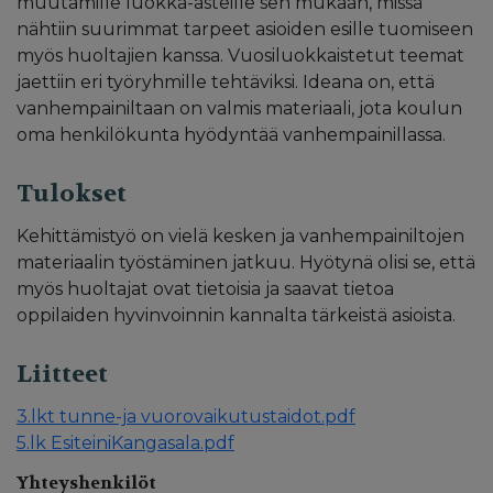
muutamille luokka-asteille sen mukaan, missä
nähtiin suurimmat tarpeet asioiden esille tuomiseen
myös huoltajien kanssa. Vuosiluokkaistetut teemat
jaettiin eri työryhmille tehtäviksi. Ideana on, että
vanhempainiltaan on valmis materiaali, jota koulun
oma henkilökunta hyödyntää vanhempainillassa.
Tulokset
Kehittämistyö on vielä kesken ja vanhempainiltojen
materiaalin työstäminen jatkuu. Hyötynä olisi se, että
myös huoltajat ovat tietoisia ja saavat tietoa
oppilaiden hyvinvoinnin kannalta tärkeistä asioista.
Liitteet
3.lkt tunne-ja vuorovaikutustaidot.pdf
5.lk EsiteiniKangasala.pdf
Yhteyshenkilöt