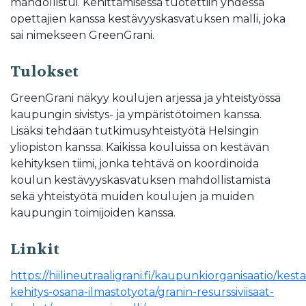
mahdollistui. Kehittämisessä tuotettiin yhdessä
opettajien kanssa kestävyyskasvatuksen malli, joka
sai nimekseen GreenGrani.
Tulokset
GreenGrani näkyy koulujen arjessa ja yhteistyössä
kaupungin sivistys- ja ympäristötoimen kanssa.
Lisäksi tehdään tutkimusyhteistyötä Helsingin
yliopiston kanssa. Kaikissa kouluissa on kestävän
kehityksen tiimi, jonka tehtävä on koordinoida
koulun kestävyyskasvatuksen mahdollistamista
sekä yhteistyötä muiden koulujen ja muiden
kaupungin toimijoiden kanssa.
Linkit
https://hiilineutraaligrani.fi/kaupunkiorganisaatio/kest
kehitys-osana-ilmastotyota/granin-resurssiviisaat-