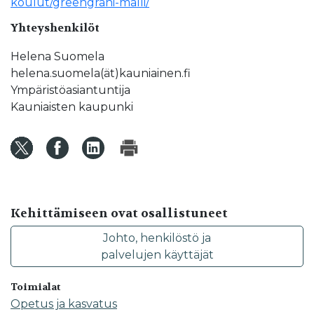
koulut/greengrani-malli/
Yhteyshenkilöt
Helena Suomela
helena.suomela(ät)kauniainen.fi
Ympäristöasiantuntija
Kauniaisten kaupunki
Kehittämiseen ovat osallistuneet
Johto, henkilöstö ja
palvelujen käyttäjät
Toimialat
Opetus ja kasvatus