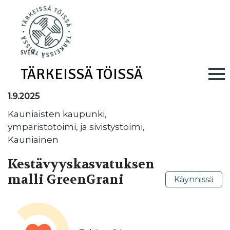
Skip to main content
SV
EN
TÄRKEISSÄ TÖISSÄ
Main navig
1.9.2025
Kauniaisten kaupunki,
ympäristötoimi, ja sivistystoimi,
Kauniainen
Kestävyyskasvatuksen
malli GreenGrani
Käynnissä