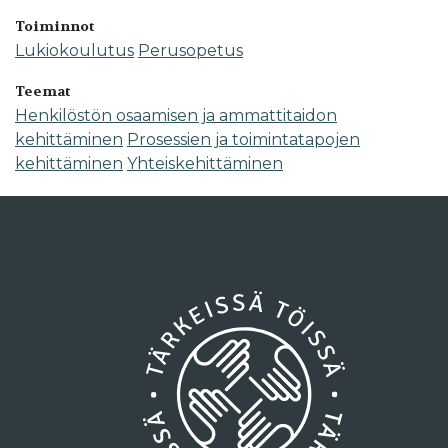
Toiminnot
Lukiokoulutus
Perusopetus
Teemat
Henkilöstön osaamisen ja ammattitaidon
kehittäminen
Prosessien ja toimintatapojen
kehittäminen
Yhteiskehittäminen