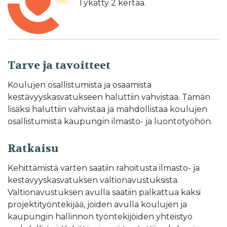
Tykätty
2
kertaa.
Tarve ja tavoitteet
Koulujen osallistumista ja osaamista
kestävyyskasvatukseen haluttiin vahvistaa. Tämän
lisäksi haluttiin vahvistaa ja mahdollistaa koulujen
osallistumista kaupungin ilmasto- ja luontotyöhön.
Ratkaisu
Kehittämistä varten saatiin rahoitusta ilmasto- ja
kestävyyskasvatuksen valtionavustuksista.
Valtionavustuksen avulla saatiin palkattua kaksi
projektityöntekijää, joiden avulla koulujen ja
kaupungin hallinnon työntekijöiden yhteistyö