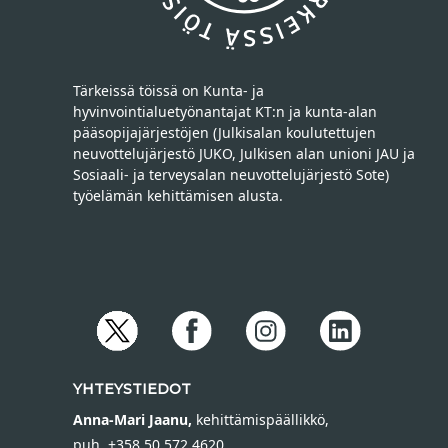
Tärkeissä töissä on Kunta- ja
hyvinvointialuetyönantajat KT:n ja kunta-alan
pääsopijajärjestöjen (Julkisalan koulutettujen
neuvottelujärjestö JUKO, Julkisen alan unioni JAU ja
Sosiaali- ja terveysalan neuvottelujärjestö Sote)
työelämän kehittämisen alusta.
YHTEYSTIEDOT
Anna-Mari Jaanu,
kehittämispäällikkö,
puh. +358 50 572 4620