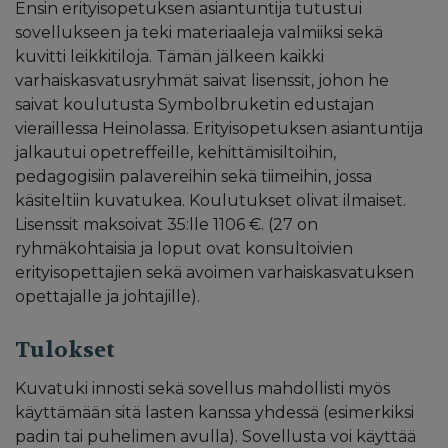
Ensin erityisopetuksen asiantuntija tutustui
sovellukseen ja teki materiaaleja valmiiksi sekä
kuvitti leikkitiloja. Tämän jälkeen kaikki
varhaiskasvatusryhmät saivat lisenssit, johon he
saivat koulutusta Symbolbruketin edustajan
vieraillessa Heinolassa. Erityisopetuksen asiantuntija
jalkautui opetreffeille, kehittämisiltoihin,
pedagogisiin palavereihin sekä tiimeihin, jossa
käsiteltiin kuvatukea. Koulutukset olivat ilmaiset.
Lisenssit maksoivat 35:lle 1106 €. (27 on
ryhmäkohtaisia ja loput ovat konsultoivien
erityisopettajien sekä avoimen varhaiskasvatuksen
opettajalle ja johtajille).
Tulokset
Kuvatuki innosti sekä sovellus mahdollisti myös
käyttämään sitä lasten kanssa yhdessä (esimerkiksi
padin tai puhelimen avulla). Sovellusta voi käyttää