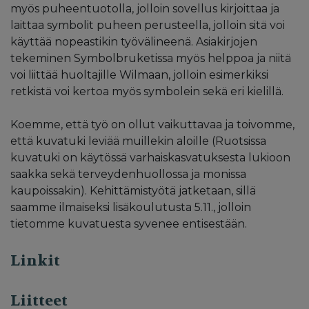
myös puheentuotolla, jolloin sovellus kirjoittaa ja
laittaa symbolit puheen perusteella, jolloin sitä voi
käyttää nopeastikin työvälineenä. Asiakirjojen
tekeminen Symbolbruketissa myös helppoa ja niitä
voi liittää huoltajille Wilmaan, jolloin esimerkiksi
retkistä voi kertoa myös symbolein sekä eri kielillä.
Koemme, että työ on ollut vaikuttavaa ja toivomme,
että kuvatuki leviää muillekin aloille (Ruotsissa
kuvatuki on käytössä varhaiskasvatuksesta lukioon
saakka sekä terveydenhuollossa ja monissa
kaupoissakin). Kehittämistyötä jatketaan, sillä
saamme ilmaiseksi lisäkoulutusta 5.11., jolloin
tietomme kuvatuesta syvenee entisestään.
Linkit
Liitteet