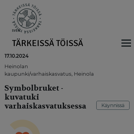
Skip to main content
SV
EN
TÄRKEISSÄ TÖISSÄ
Main navig
17.10.2024
Heinolan
kaupunki/varhaiskasvatus, Heinola
Symbolbruket -
kuvatuki
varhaiskasvatuksessa
Käynnissä