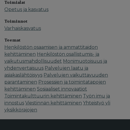
Toimialat
Opetus ja kasvatus
Toiminnot
Varhaiskasvatus
Teemat
Henkilöstön osaamisen ja ammattitaidon
kehittäminen
Henkilöstön osallistumis- ja
vaikutusmahdollisuudet
Monimuotoisuus ja
yhdenvertaisuus
Palvelujen laatu ja
asiakaslähtöisyys
Palvelujen vaikuttavuuden
parantaminen
Prosessien ja toimintatapojen
kehittäminen
Sosiaaliset innovaatiot
Toimintakulttuurin kehittäminen
Työn imu ja
innostus
Viestinnän kehittäminen
Yhteistyö yli
yksikkörajojen