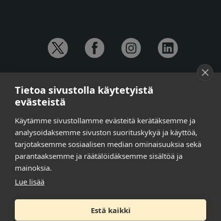
YHTEYSTIEDOT
Tietoa sivustolla käytetyistä
Anna-Mari Jaanu,
kehittämispäällikkö,
evästeistä
puh. +358 50 572 4620
Henna Honkalo,
viestintäpäällikkö,
Käytämme sivustollamme evästeitä kerätäksemme ja
puh. +358 50 479 6618
analysoidaksemme sivuston suorituskykyä ja käyttöä,
Ilari Raiski,
viestintä- ja tapahtumakoordinaattori,
tarjotaksemme sosiaalisen median ominaisuuksia sekä
puh. +358 45 130 3832
parantaaksemme ja räätälöidäksemme sisältöä ja
Susanna Laasio,
sihteeri,
puh. +358 50 590 4619
mainoksia.
tarkeissatoissa[a]kt.fi
Lue lisää
Estä kaikki
Tilaa uutiskirje