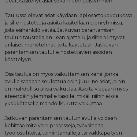
ideat, käsitellyt asiat sekä niiden edistyminen.
Taulussa olevat asiat käydään läpi osastokokouksissa
ja sille nostettuja asioita käsitellään pienryhmissä,
joita esihenkilö vetää. Jatkuvan parantamisen
taulun taustalla on Lean ajattelu ja siihen liittyvät
erilaiset menetelmät, joita käytetään Jatkuvan
parantamisen taululle nostettavien asioiden
käsittelyyn.
Osa taulua on myös vaikuttamisen kehä, jonka
avulla saadaan seulottua esiin juuri ne asiat, joihin
on mahdollisuuksia vaikuttaa. Asioita viedään myös
eteenpäin ylemmälle tasolle, mikäli niihin ei ole
yksikkötasolla mahdollisuutta vaikuttaa.
Jatkuvan parantamisen taulun avulla voidaan
kehittää mitä vain: prosesseja, työvaiheita,
työolosuhteita, toimintamalleja tai vaikkapa työn