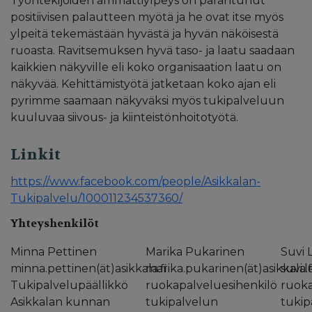
Työntekijöiden ammattiylpeys on parantunut
positiivisen palautteen myötä ja he ovat itse myös
ylpeitä tekemästään hyvästä ja hyvän näköisestä
ruoasta. Ravitsemuksen hyvä taso- ja laatu saadaan
kaikkien näkyville eli koko organisaation laatu on
näkyvää. Kehittämistyötä jatketaan koko ajan eli
pyrimme saamaan näkyväksi myös tukipalveluun
kuuluvaa siivous- ja kiinteistönhoitotyötä.
Linkit
https://www.facebook.com/people/Asikkalan-
Tukipalvelu/100011234537360/
Yhteyshenkilöt
Minna Pettinen
Marika Pukarinen
Suvi 
minna.pettinen(ät)asikkala.fi
marika.pukarinen(ät)asikkala.f
suvi.l
Tukipalvelupäällikkö
ruokapalveluesihenkilö
ruoka
Asikkalan kunnan
tukipalvelun
tukip