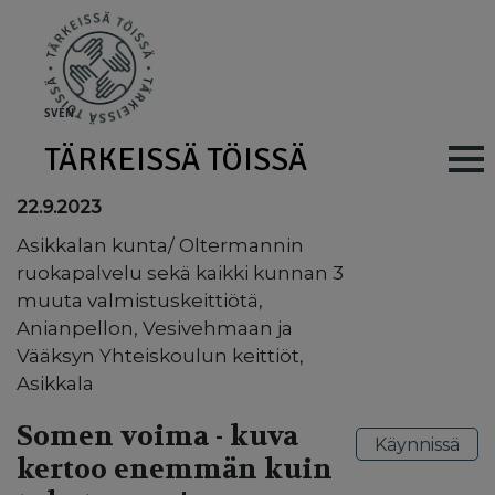
Skip to main content
SV
EN
TÄRKEISSÄ TÖISSÄ
Main navig
22.9.2023
Asikkalan kunta/ Oltermannin
ruokapalvelu sekä kaikki kunnan 3
muuta valmistuskeittiötä,
Anianpellon, Vesivehmaan ja
Vääksyn Yhteiskoulun keittiöt,
Asikkala
Somen voima - kuva
Käynnissä
kertoo enemmän kuin