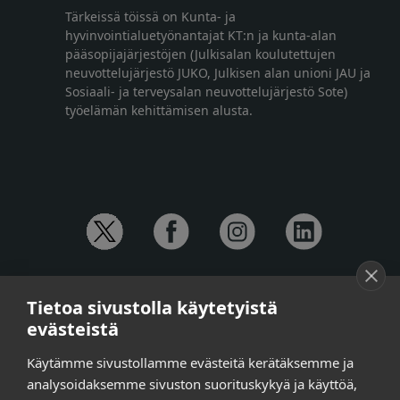
Tärkeissä töissä on Kunta- ja
hyvinvointialuetyönantajat KT:n ja kunta-alan
pääsopijajärjestöjen (Julkisalan koulutettujen
neuvottelujärjestö JUKO, Julkisen alan unioni JAU ja
Sosiaali- ja terveysalan neuvottelujärjestö Sote)
työelämän kehittämisen alusta.
YHTEYSTIEDOT
Tietoa sivustolla käytetyistä
Anna-Mari Jaanu,
kehittämispäällikkö,
evästeistä
puh. +358 50 572 4620
Henna Honkalo,
viestintäpäällikkö,
Käytämme sivustollamme evästeitä kerätäksemme ja
puh. +358 50 479 6618
analysoidaksemme sivuston suorituskykyä ja käyttöä,