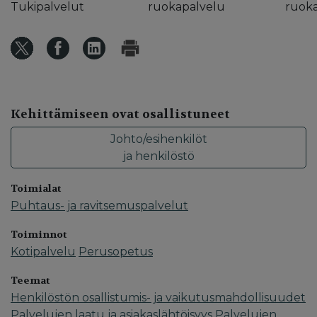
Tukipalvelut
ruokapalvelu
ruok
Kehittämiseen ovat osallistuneet
Johto/esihenkilöt
ja henkilöstö
Toimialat
Puhtaus- ja ravitsemuspalvelut
Toiminnot
Kotipalvelu
Perusopetus
Teemat
Henkilöstön osallistumis- ja vaikutusmahdollisuudet
Palvelujen laatu ja asiakaslähtöisyys
Palvelujen