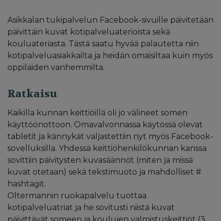
Asikkalan tukipalvelun Facebook-sivuille päivitetään
päivittäin kuvat kotipalveluaterioista sekä
kouluateriasta. Tästä saatu hyvää palautetta niin
kotipalveluasiakkailta ja heidän omaisiltaa kuin myös
oppilaiden vanhemmilta.
Ratkaisu
Kaikilla kunnan keittiöillä oli jo välineet somen
käyttöönottoon. Omavalvonnassa käytössä olevat
tabletit ja kännykät valjastettiin nyt myös Facebook-
sovelluksilla. Yhdessä keittiöhenkilökunnan kanssa
sovittiin päivitysten kuvasäännöt (miten ja missä
kuvat otetaan) sekä tekstimuoto ja mahdolliset #
hashtagit.
Oltermannin ruokapalvelu tuottaa
kotipalveluatriat ja he sovitusti niistä kuvat
päivittävät someen ja koulujen valmistuskeittiöt (3