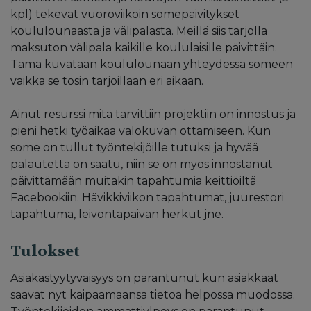
kpl) tekevät vuoroviikoin somepäivitykset
koululounaasta ja välipalasta. Meillä siis tarjolla
maksuton välipala kaikille koululaisille päivittäin.
Tämä kuvataan koululounaan yhteydessä someen
vaikka se tosin tarjoillaan eri aikaan.
Ainut resurssi mitä tarvittiin projektiin on innostus ja
pieni hetki työaikaa valokuvan ottamiseen. Kun
some on tullut työntekijöille tutuksi ja hyvää
palautetta on saatu, niin se on myös innostanut
päivittämään muitakin tapahtumia keittiöiltä
Facebookiin. Hävikkiviikon tapahtumat, juurestori
tapahtuma, leivontapäivän herkut jne.
Tulokset
Asiakastyytyväisyys on parantunut kun asiakkaat
saavat nyt kaipaamaansa tietoa helpossa muodossa.