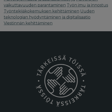
vaikuttavuuden parantaminen
Työn imu ja innostus
Työntekijäkokemuksen kehittäminen
Uuden
teknologian hyödyntäminen ja digitalisaatio
Viestinnän kehittäminen