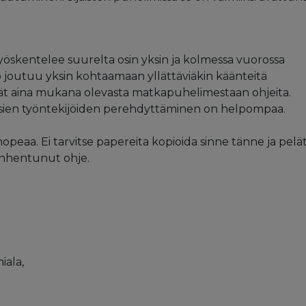
yöskentelee suurelta osin yksin ja kolmessa vuorossa
joutuu yksin kohtaamaan yllättäviäkin käänteitä
ät aina mukana olevasta matkapuhelimestaan ohjeita.
Uusien työntekijöiden perehdyttäminen on helpompaa.
opeaa. Ei tarvitse papereita kopioida sinne tänne ja pelät
vanhentunut ohje.
iala,