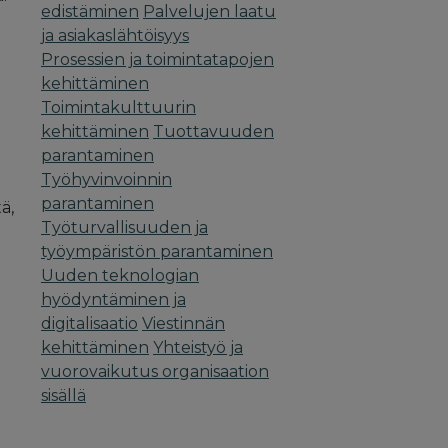
edistäminen
Palvelujen laatu
ja asiakaslähtöisyys
Prosessien ja toimintatapojen
kehittäminen
Toimintakulttuurin
kehittäminen
Tuottavuuden
parantaminen
Työhyvinvoinnin
parantaminen
ä,
Työturvallisuuden ja
työympäristön parantaminen
Uuden teknologian
hyödyntäminen ja
digitalisaatio
Viestinnän
kehittäminen
Yhteistyö ja
vuorovaikutus organisaation
sisällä