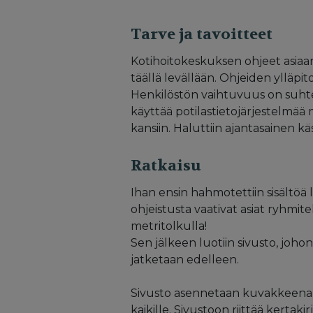
Tarve ja tavoitteet
Kotihoitokeskuksen ohjeet asiaan, 
täällä levällään. Ohjeiden ylläpi
Henkilöstön vaihtuvuus on suhteel
käyttää potilastietojärjestelmää mo
kansiin. Haluttiin ajantasainen käsik
Ratkaisu
Ihan ensin hahmotettiin sisältöä 
ohjeistusta vaativat asiat ryhmite
metritolkulla!
Sen jälkeen luotiin sivusto, johon
jatketaan edelleen.
Sivusto asennetaan kuvakkeena ka
kaikille. Sivustoon riittää kertak