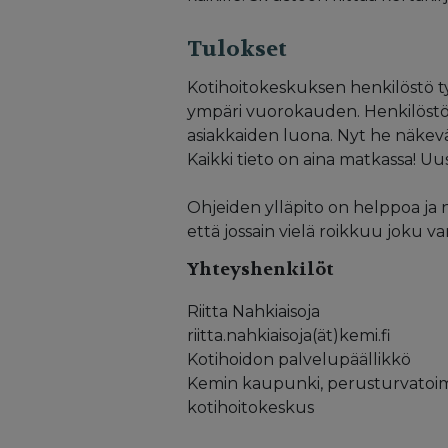
Tulokset
Kotihoitokeskuksen henkilöstö t
ympäri vuorokauden. Henkilöstö 
asiakkaiden luona. Nyt he näkev
Kaikki tieto on aina matkassa! 
Ohjeiden ylläpito on helppoa ja n
että jossain vielä roikkuu joku 
Yhteyshenkilöt
Riitta Nahkiaisoja
riitta.nahkiaisoja(ät)kemi.fi
Kotihoidon palvelupäällikkö
Kemin kaupunki, perusturvatoim
kotihoitokeskus