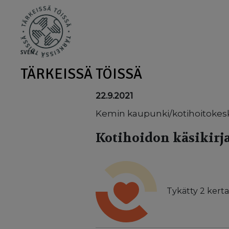
Skip to main content
SV
EN
TÄRKEISSÄ TÖISSÄ
22.9.2021
Kemin kaupunki/kotihoitokes
Kotihoidon käsikirj
Tykätty
2
kerta