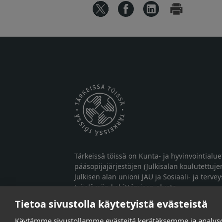
Tärkeissä töissä on Kunta- ja hyvinvointialu
pääsopijajärjestöjen (Julkisalan koulutettuje
Julkisen alan unioni JAU ja Sosiaali- ja terve
työelämän kehittämisen alusta.
Tietoa sivustolla käytetyistä evästeistä
Käytämme sivustollamme evästeitä kerätäksemme ja analy