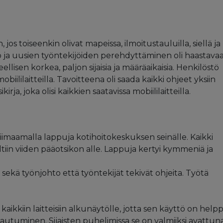
jos toiseenkin olivat mapeissa, ilmoitustauluilla, siellä ja
to ja uusien työntekijöiden perehdyttäminen oli haastavaa
lisen korkea, paljon sijaisia ja määräaikaisia. Henkilöstö
biililaitteilla. Tavoitteena oli saada kaikki ohjeet yksiin
irja, joka olisi kaikkien saatavissa mobiililaitteilla.
liimaamalla lappuja kotihoitokeskuksen seinälle. Kaikki
ltiin viiden pääotsikon alle. Lappuja kertyi kymmeniä ja
 sekä työnjohto että työntekijät tekivät ohjeita. Työtä
ikkiin laitteisiin alkunäytölle, jotta sen käyttö on help
irjautuminen. Sijaisten puhelimissa se on valmiiksi avattuna