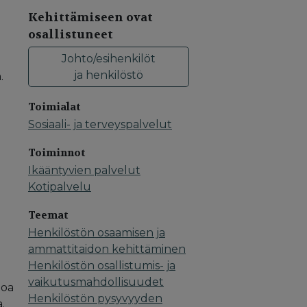
Kehittämiseen ovat
osallistuneet
Johto/esihenkilöt
ja henkilöstö
.
Toimialat
Sosiaali- ja terveyspalvelut
Toiminnot
Ikääntyvien palvelut
Kotipalvelu
Teemat
Henkilöstön osaamisen ja
ammattitaidon kehittäminen
Henkilöstön osallistumis- ja
vaikutusmahdollisuudet
poa
Henkilöstön pysyvyyden
.