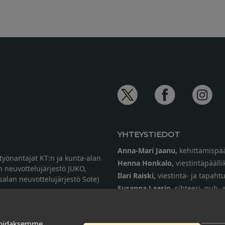
YHTEYSTIEDOT
Anna-Mari Jaanu,
kehittämispää
etyönantajat KT:n ja kunta-alan
Henna Honkalo,
viestintäpäälli
n neuvottelujärjestö JUKO,
Ilari Raiski,
viestintä- ja tapah
ysalan neuvottelujärjestö Sote)
Susanna Laasio,
sihteeri,
puh. 
tarkeissatoissa[a]kt.fi
soidaksemme