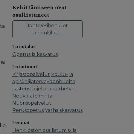
Kehittämiseen ovat
osallistuneet
Johto/esihenkilöt
sta
ja henkilöstö
Toimialat
Opetus ja kasvatus
ena
Toiminnot
Kirjastopalvelut
Koulu- ja
opiskelijaterveydenhuolto
Lastensuojelu ja perhetyö
Neuvolatoiminta
Nuorisopalvelut
Perusopetus
Varhaiskasvatus
Teemat
le,
Henkilöstön osallistumis- ja