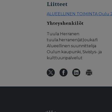
Liitteet
ALUEELLINEN TOIMINTA Oulu 2
Yhteyshenkilöt
Tuula Herranen
tuula.herranen(ät)ouka.fi
Alueellinen suunnittelija
Oulun kaupunki, Sivistys- ja
kulttuuripalvelut