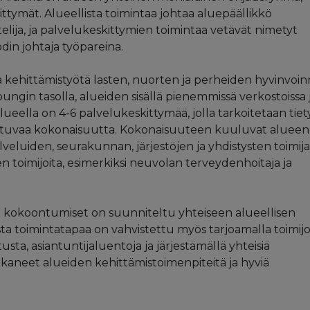
ittymät. Alueellista toimintaa johtaa aluepäällikkö
elija, ja palvelukeskittymien toimintaa vetävät nimetyt
din johtaja työpareina.
ta kehittämistyötä lasten, nuorten ja perheiden hyvinvoin
ngin tasolla, alueiden sisällä pienemmissä verkostoissa 
alueella on 4-6 palvelukeskittymää, jolla tarkoitetaan tie
stuvaa kokonaisuutta. Kokonaisuuteen kuuluvat alueen
veluiden, seurakunnan, järjestöjen ja yhdistysten toimija
en toimijoita, esimerkiksi neuvolan terveydenhoitaja ja
t kokoontumiset on suunniteltu yhteiseen alueellisen
ta toimintatapaa on vahvistettu myös tarjoamalla toimijo
ta, asiantuntijaluentoja ja järjestämällä yhteisiä
jakaneet alueiden kehittämistoimenpiteitä ja hyviä