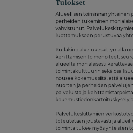
Tulokset
Alueellisen toiminnan yhteinen 
perheiden tukeminen monialaisell
vahvistunut. Palvelukeskittymien
luottamukseen perustuvaa yhteis
Kullakin palvelukeskittymällä o
kehittämisen toimenpiteet, seura
alueelta monialaisesti kerättävään
toimintakulttuurin sekä osallisuu
nousee kokemus siitä, että aluee
nuorten ja perheiden palvelujen
palveluista ja kehittämistarpeis
kokemustiedonkartoituskyselyjä 
Palvelukeskittymien verkostotyöss
toteutetaan joustavasti ja aluei
toiminta tukee myös yhteisten to