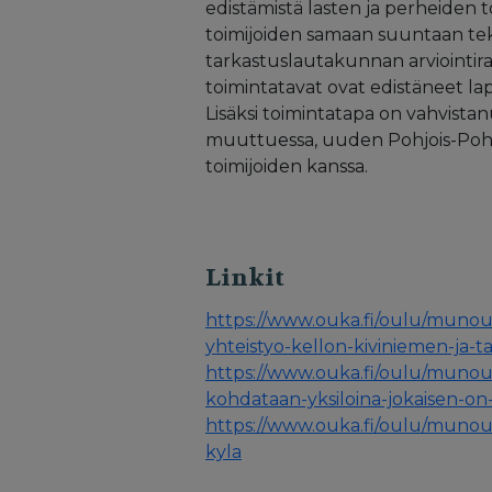
edistämistä lasten ja perheiden 
toimijoiden samaan suuntaan t
tarkastuslautakunnan arviointira
toimintatavat ovat edistäneet lap
Lisäksi toimintatapa on vahvista
muuttuessa, uuden Pohjois-Pohj
toimijoiden kanssa.
Linkit
https://www.ouka.fi/oulu/munoulu
yhteistyo-kellon-kiviniemen-ja-
https://www.ouka.fi/oulu/munoulu/
kohdataan-yksiloina-jokaisen-on
https://www.ouka.fi/oulu/munoulu
kyla