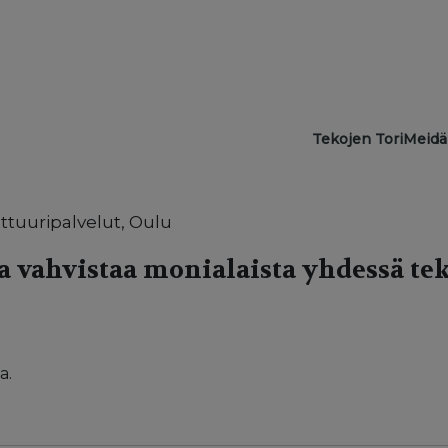
Main navigat
Tekojen Tori
Meidä
lttuuripalvelut, Oulu
a vahvistaa monialaista yhdessä te
a.