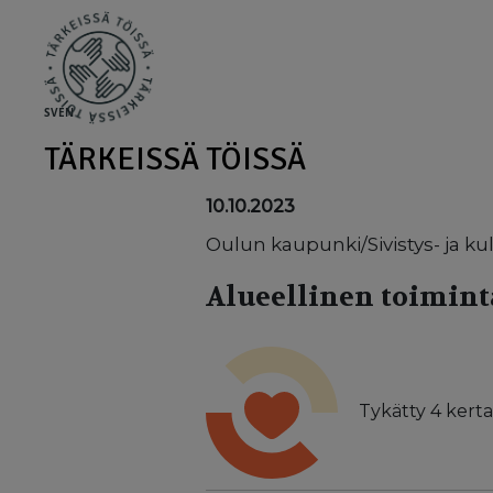
Skip to main content
SV
EN
TÄRKEISSÄ TÖISSÄ
10.10.2023
Oulun kaupunki/Sivistys- ja ku
Alueellinen toimint
Tykätty
4
kerta