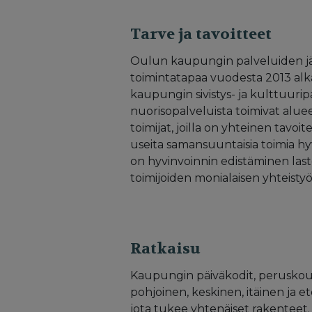
Tarve ja tavoitteet
Oulun kaupungin palveluiden järje
toimintatapaa vuodesta 2013 al
kaupungin sivistys- ja kulttuurip
nuorisopalveluista toimivat aluee
toimijat, joilla on yhteinen tavoi
useita samansuuntaisia toimia hy
on hyvinvoinnin edistäminen last
toimijoiden monialaisen yhteisty
Ratkaisu
Kaupungin päiväkodit, peruskoulu
pohjoinen, keskinen, itäinen ja e
jota tukee yhtenäiset rakenteet