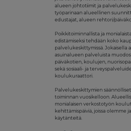
alueen johtotiimit ja palvelukesk
työparinaan alueellinen suunnitt
edustajat, alueen rehtori/päiväko
Poikkitoiminnallista ja monialais
edistämiseksi tehdään koko kaupu
palvelukeskittymissä. Jokaisella 
asuinalueen palveluista muodo
päiväkotien, koulujen, nuorisopal
sekä sosiaali- ja terveyspalveluid
koulukuraattori.
Palvelukeskittymien säännöllise
toiminnan vuosikelloon. Alueellis
monialaisen verkostotyön koulutus
kehittämispäiviä, joissa olemme 
käytänteitä.