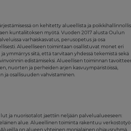
stämisessä on kehitetty alueellista ja poikkihallinnolli
kaen kuntaliitoksen myötä. Vuoden 2017 alusta Oulun
alveluissa varhaiskasvatus, perusopetus ja osa
llisesti. Alueelliseen toimintaan osallistuvat monet eri
te ja ymmärrys siitä, että tarvitaan yhdessä tekemistä sekä
vinvoinnin edistämiseksi. Alueellisen toiminnan tavoitte
en, nuorten ja perheiden arjen kasvuympäristöissä,
ön ja osallisuuden vahvistaminen.
t ja nuorisotalot jaettiin neljään palvelualueeseen:
teläinen alue. Alueellinen toiminta rakentuu verkostotyöl
. Alueilla on alueen yhteinen monialainen ohjausryhmä,