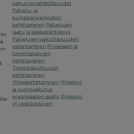
vaikutusmahdollisuudet
Palvelu- ja
kumppaniverkoston
kehittäminen
Palvelujen
laatu ja asiakaslähtöisyys
nin
Palvelujen vaikuttavuuden
ja
parantaminen
Prosessien ja
tyn
toimintatapojen
kehittäminen
t
Toimintakulttuurin
kehittäminen
Yhteiskehittäminen
Yhteistyö
ja vuorovaikutus
organisaation sisällä
Yhteistyö
ille
yli yksikkörajojen