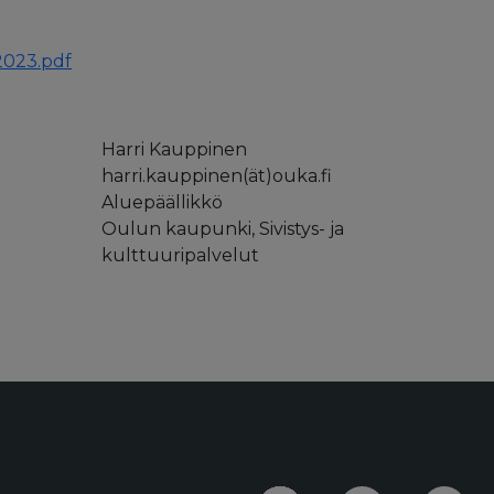
023.pdf
Harri Kauppinen
harri.kauppinen(ät)ouka.fi
Aluepäällikkö
Oulun kaupunki, Sivistys- ja
kulttuuripalvelut