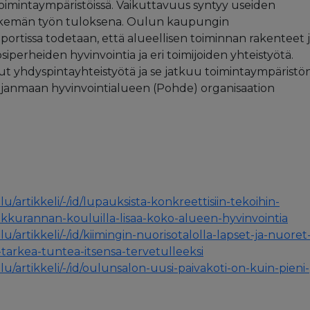
toimintaympäristöissä. Vaikuttavuus syntyy useiden
ekemän työn tuloksena. Oulun kaupungin
portissa todetaan, että alueellisen toiminnan rakenteet 
siperheiden hyvinvointia ja eri toimijoiden yhteistyötä.
nut yhdyspintayhteistyötä ja se jatkuu toimintaympäristö
anmaan hyvinvointialueen (Pohde) organisaation
/artikkeli/-/id/lupauksista-konkreettisiin-tekoihin-
takkurannan-kouluilla-lisaa-koko-alueen-hyvinvointia
artikkeli/-/id/kiimingin-nuorisotalolla-lapset-ja-nuoret
-tarkea-tuntea-itsensa-tervetulleeksi
/artikkeli/-/id/oulunsalon-uusi-paivakoti-on-kuin-pieni-