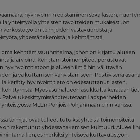
päämäärä, hyvinvoinnin edistäminen sekä lasten, nuorten
a yhteistyöllä yhteisten tavoitteiden mukaisesti, on
 verkostotyö on toimijoiden vastavuoroista ja
työtä, yhdessä tekemistä ja kehittämistä.
n oma kehittämissuunnitelma, johon on kirjattu alueen
nta ja arviointi. Kehittämistoimenpiteet perustuvat
 hyvinvointitietoon ja alueen ilmiöihin, välittävän
den ja vaikuttamisen vahvistamiseen. Positiivisena asian
lla kerätty hyvinvointitieto on edesauttanut lasten,
 kehittymistä. Myös asuinalueen asukkailta kerätään tie
ta. Palvelukeskittymissä toteutetaan Lapsiperheiden
yhteistyössä MLL:n Pohjois-Pohjanmaan piirin kanssa.
ä toimijat ovat tulleet tutuiksi, yhteisiä toimenpiteitä
lle on rakentunut yhdessä tekemisen kulttuuri. Alueelli
imintamallien, esimerkiksi yhteisövaikuttavuustyön,