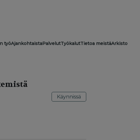
ion
n työ
Ajankohtaista
Palvelut
Työkalut
Tietoa meistä
Arkisto
kemistä
Käynnissä