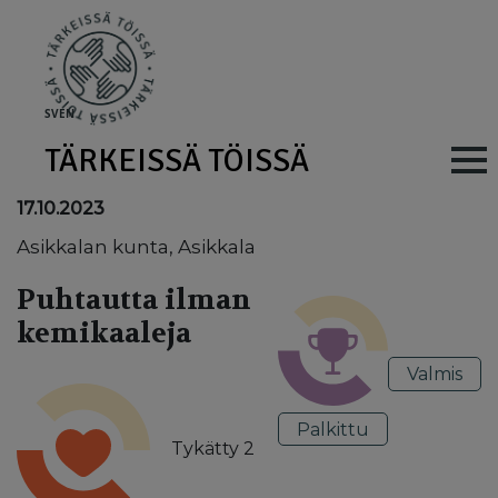
Skip to main content
SV
EN
TÄRKEISSÄ TÖISSÄ
Main navig
17.10.2023
Asikkalan kunta, Asikkala
Puhtautta ilman
kemikaaleja
Valmis
Palkittu
Tykätty
2