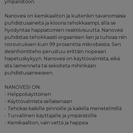
ympäristöön.
Nanovesi on kemikaaliton ja kuitenkin tavanomaisia
puhdistusaineita ja klooria tehokkaampi, sillä se
hyödyntää happiatomien reaktiivisuutta. Nanovesi
puhdistaa tehokkaasti orgaanisen lian ja tuhoaa niin
noroviruksen kuin 99 prosenttia mikrobeista. Sen
desinfiointiteho perustuu erittäin nopeaan
hapetuskykyyn. Nanovesi on käyttövalmista, eikä
sitä laimenneta tai sekoiteta mihinkään
puhdistusaineeseen.
NANOVESI ON:
- Helppokäyttöinen
- Käyttövalmista sellaisenaan
- Tehokas kaikille pinnoille ja kaikilla menetelmillä
- Turvallinen käyttäjälle ja ympäristölle
- Kemikaaliton, vain vettä ja happea