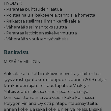
HYÖDYT:
- Parantaa puhtauden laatua
- Poistaa hajuja, bakteereja, tahroja ja hometta
- Raikastaa sisäilmaa, ilman kemikaaleja
- Vähentää sisäilman toksisuutta
- Parantaa lattioiden askelvarmuutta
- Vähentää siivouksen työvaiheita
Ratkaisu
MISSÄ JA MILLOIN
Asikkalassa testattiin aktiivinanovettä ja laitteistoa
syyskuusta joulukuun loppuun vuonna 2019 neljän
kuukauden ajan. Testaus tapahtui Vääksyn
Yhteiskoulun tiloissa ennen päätöstä siirtyä
kemikaalittomaan siivoukseen koko kunnassa.
Polygon Finland Oy otti pintapuhtausnäytteitä,
ennen kokeilua sekä kokeilun eri vaiheissa. Llisäksi