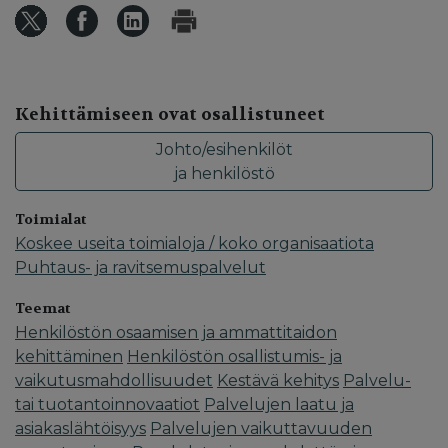
Kehittämiseen ovat osallistuneet
Johto/esihenkilöt
ja henkilöstö
Toimialat
Koskee useita toimialoja / koko organisaatiota
Puhtaus- ja ravitsemuspalvelut
Teemat
Henkilöstön osaamisen ja ammattitaidon
kehittäminen
Henkilöstön osallistumis- ja
vaikutusmahdollisuudet
Kestävä kehitys
Palvelu-
tai tuotantoinnovaatiot
Palvelujen laatu ja
asiakaslähtöisyys
Palvelujen vaikuttavuuden