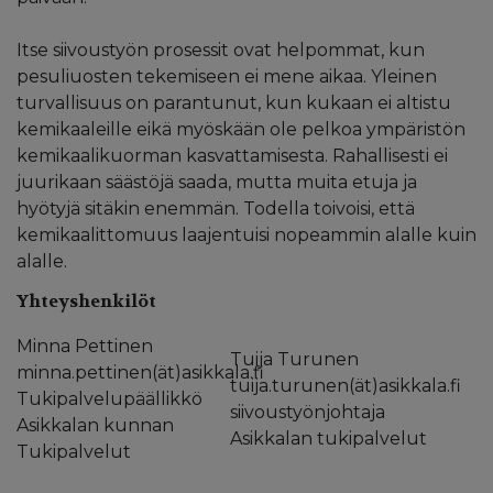
Itse siivoustyön prosessit ovat helpommat, kun
pesuliuosten tekemiseen ei mene aikaa. Yleinen
turvallisuus on parantunut, kun kukaan ei altistu
kemikaaleille eikä myöskään ole pelkoa ympäristön
kemikaalikuorman kasvattamisesta. Rahallisesti ei
juurikaan säästöjä saada, mutta muita etuja ja
hyötyjä sitäkin enemmän. Todella toivoisi, että
kemikaalittomuus laajentuisi nopeammin alalle kuin
alalle.
Yhteyshenkilöt
Minna Pettinen
Tuija Turunen
minna.pettinen(ät)asikkala.fi
tuija.turunen(ät)asikkala.fi
Tukipalvelupäällikkö
siivoustyönjohtaja
Asikkalan kunnan
Asikkalan tukipalvelut
Tukipalvelut