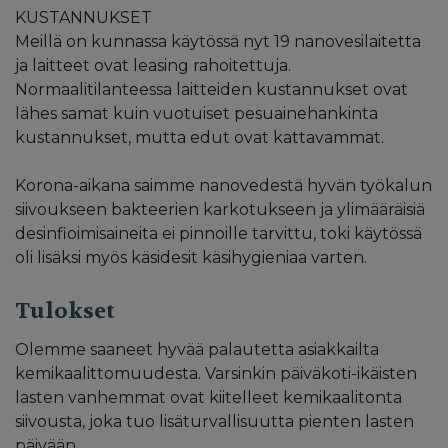
KUSTANNUKSET
Meillä on kunnassa käytössä nyt 19 nanovesilaitetta
ja laitteet ovat leasing rahoitettuja.
Normaalitilanteessa laitteiden kustannukset ovat
lähes samat kuin vuotuiset pesuainehankinta
kustannukset, mutta edut ovat kattavammat.
Korona-aikana saimme nanovedestä hyvän työkalun
siivoukseen bakteerien karkotukseen ja ylimääräisiä
desinfioimisaineita ei pinnoille tarvittu, toki käytössä
oli lisäksi myös käsidesit käsihygieniaa varten.
Tulokset
Olemme saaneet hyvää palautetta asiakkailta
kemikaalittomuudesta. Varsinkin päiväkoti-ikäisten
lasten vanhemmat ovat kiitelleet kemikaalitonta
siivousta, joka tuo lisäturvallisuutta pienten lasten
päivään.