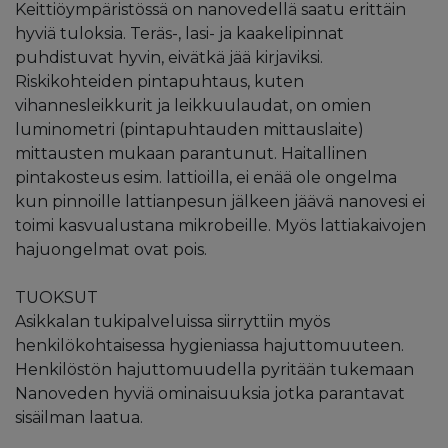
Keittiöympäristössä on nanovedellä saatu erittäin
hyviä tuloksia. Teräs-, lasi- ja kaakelipinnat
puhdistuvat hyvin, eivätkä jää kirjaviksi.
Riskikohteiden pintapuhtaus, kuten
vihannesleikkurit ja leikkuulaudat, on omien
luminometri (pintapuhtauden mittauslaite)
mittausten mukaan parantunut. Haitallinen
pintakosteus esim. lattioilla, ei enää ole ongelma
kun pinnoille lattianpesun jälkeen jäävä nanovesi ei
toimi kasvualustana mikrobeille. Myös lattiakaivojen
hajuongelmat ovat pois.
TUOKSUT
Asikkalan tukipalveluissa siirryttiin myös
henkilökohtaisessa hygieniassa hajuttomuuteen.
Henkilöstön hajuttomuudella pyritään tukemaan
Nanoveden hyviä ominaisuuksia jotka parantavat
sisäilman laatua.