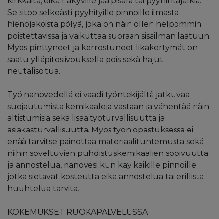
kirkkaita, eikä näkyville jää pisara tai pyyhintäjälkiä.
Se sitoo selkeästi pyyhityille pinnoille ilmasta
hienojakoista pölyä, joka on näin ollen helpommin
poistettavissa ja vaikuttaa suoraan sisäilman laatuun.
Myös pinttyneet ja kerrostuneet likakertymät on
saatu ylläpitosiivouksella pois sekä hajut
neutalisoitua.
Työ nanovedellä ei vaadi työntekijältä jatkuvaa
suojautumista kemikaaleja vastaan ja vähentää näin
altistumisia sekä lisää työturvallisuutta ja
asiakasturvallisuutta. Myös työn opastuksessa ei
enää tarvitse painottaa materiaalituntemusta sekä
niihin soveltuvien puhdistuskemikaalien sopivuutta
ja annostelua, nanovesi kun käy kaikille pinnoille
jotka sietävät kosteutta eikä annostelua tai erillistä
huuhtelua tarvita.
KOKEMUKSET RUOKAPALVELUSSA