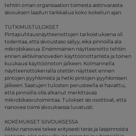
tehtiin oman organisaation toimesta aistinvaraista
siivouksen laadun tarkkailua koko kokeilun ajan.
TUTKIMUSTULOKSET
Pintapuhtausnäytteenottojen tarkoistuksena oli
todentaa, että siivoustaso säilyy, eikä pinnoilla ala
mikrobikasvua. Ensimmäinen näytteenotto tehtiin
ennen aktiivinanoveden käyttöönottamista ja toinen
kuukausi käyttöönoton jälkeen. Kolmannella
näytteenottokerralla otettiin näytteet ennen
pintojen pyyhkimistä ja hetki pintojen pyyhkimisen
jälkeen. Saatujen tulosten perusteella ei havaittu,
että pinnoilla olisi alkanut merkittävää
mikrobikasvutoimintaa. Tulokset siis osoittivat, että
nanovesi toimii siivouksessa luvatusti.
KOKEMUKSET SIIVOUKSESSA
Aktiivi nanovesi tekee erityisesti teräs ja lasipinnoista