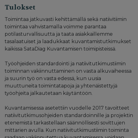
Tulokset
Toimintaa jatkuvasti kehittämällä sekä natiivitiimin
toimintaa vahvistamalla voimme parantaa
potilasturvallisuutta ja taata asiakkaillemme
tasalaatuiset ja laadukkaat kuvantamistutkimukset
kaikissa SataDiag Kuvantamisen toimipisteissä.
Työohjeiden standardointi ja natiivitutkimustiimin
toiminnan vakiinnuttaminen on vasta alkuvaiheessa
ja suurin työ on vasta edessä, kun uusia
muuttuneita toimintatapoja ja yhtenäistettyjä
työohjeita jalkautetaan käytäntöön.
Kuvantamisessa asetettiin vuodelle 2017 tavoitteet
natiivitutkimusohjeiden standardoinnille ja projektin
etenemistä tarkastellaan säännöllisesti sovittujen
mittarien avulla. Kun natiivitutkimustiimin toiminta
saadaan vakiinnutettua kuvantamisessa, voidaan