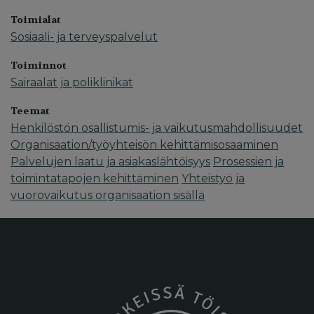
Toimialat
Sosiaali- ja terveyspalvelut
Toiminnot
Sairaalat ja poliklinikat
Teemat
Henkilöstön osallistumis- ja vaikutusmahdollisuudet
Organisaation/työyhteisön kehittämisosaaminen
Palvelujen laatu ja asiakaslähtöisyys
Prosessien ja
toimintatapojen kehittäminen
Yhteistyö ja
vuorovaikutus organisaation sisällä