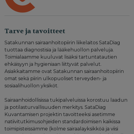
Tarve ja tavoitteet
Satakunnan sairaanhoitopiirin liikelaitos SataDiag
tuottaa diagnostisia ja lääkehuollon palveluja.
Toimialaamme kuuluvat lisäksi tartuntatautien
ehkäisyyn ja hygieniaan liittyvät palvelut.
Asiakkaitamme ovat Satakunnan sairaanhoitopiirin
omat sekä piirin ulkopuoliset terveyden- ja
sosiaalihuollon yksiköt.
Sairaanhoidollisissa tukipalveluissa korostuu laadun
ja potilasturvallisuuden merkitys. SataDiag
Kuvantamisen projektin tavoitteeksi asetimme
natiivitutkimusohjeiden standardoimisen kaikissa
toimipisteissämme (kolme sairaalayksikköä ja viisi