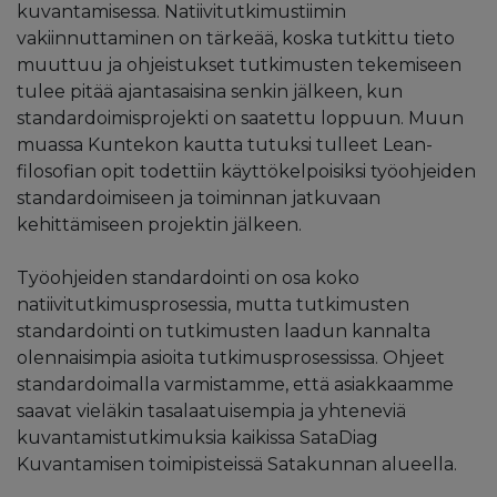
kuvantamisessa. Natiivitutkimustiimin
vakiinnuttaminen on tärkeää, koska tutkittu tieto
muuttuu ja ohjeistukset tutkimusten tekemiseen
tulee pitää ajantasaisina senkin jälkeen, kun
standardoimisprojekti on saatettu loppuun. Muun
muassa Kuntekon kautta tutuksi tulleet Lean-
filosofian opit todettiin käyttökelpoisiksi työohjeiden
standardoimiseen ja toiminnan jatkuvaan
kehittämiseen projektin jälkeen.
Työohjeiden standardointi on osa koko
natiivitutkimusprosessia, mutta tutkimusten
standardointi on tutkimusten laadun kannalta
olennaisimpia asioita tutkimusprosessissa. Ohjeet
standardoimalla varmistamme, että asiakkaamme
saavat vieläkin tasalaatuisempia ja yhteneviä
kuvantamistutkimuksia kaikissa SataDiag
Kuvantamisen toimipisteissä Satakunnan alueella.