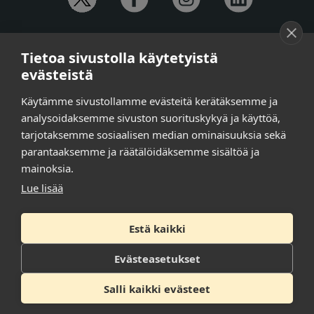
YHTEYSTIEDOT
Tietoa sivustolla käytetyistä
Anna-Mari Jaanu,
kehittämispäällikkö,
evästeistä
puh. +358 50 572 4620
Henna Honkalo,
viestintäpäällikkö,
Käytämme sivustollamme evästeitä kerätäksemme ja
puh. +358 50 479 6618
analysoidaksemme sivuston suorituskykyä ja käyttöä,
Ilari Raiski,
viestintä- ja tapahtumakoordinaattori,
tarjotaksemme sosiaalisen median ominaisuuksia sekä
puh. +358 45 130 3832
parantaaksemme ja räätälöidäksemme sisältöä ja
Susanna Laasio,
sihteeri,
puh. +358 50 590 4619
mainoksia.
tarkeissatoissa[a]kt.fi
Lue lisää
Estä kaikki
Tilaa uutiskirje
Tietosuojaseloste
Evästeasetukset
Saavutettavuusseloste
Salli kaikki evästeet