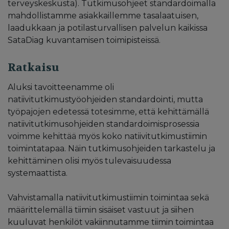
terveyskeskusta). Tutkimusohjeet standardoimalla
mahdollistamme asiakkaillemme tasalaatuisen,
laadukkaan ja potilasturvallisen palvelun kaikissa
SataDiag kuvantamisen toimipisteissä.
Ratkaisu
Aluksi tavoitteenamme oli
natiivitutkimustyöohjeiden standardointi, mutta
työpajojen edetessä totesimme, että kehittämällä
natiivitutkimusohjeiden standardoimisprosessia
voimme kehittää myös koko natiivitutkimustiimin
toimintatapaa. Näin tutkimusohjeiden tarkastelu ja
kehittäminen olisi myös tulevaisuudessa
systemaattista.
Vahvistamalla natiivitutkimustiimin toimintaa sekä
määrittelemällä tiimin sisäiset vastuut ja siihen
kuuluvat henkilöt vakiinnutamme tiimin toimintaa