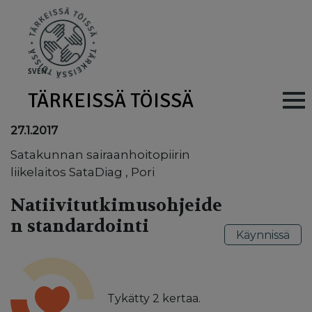
Skip to main content
SV
EN
TÄRKEISSÄ TÖISSÄ
Main navig
27.1.2017
Satakunnan sairaanhoitopiirin
liikelaitos SataDiag , Pori
Natiivitutkimusohjeide
n standardointi
Käynnissä
Tykätty
2
kertaa.