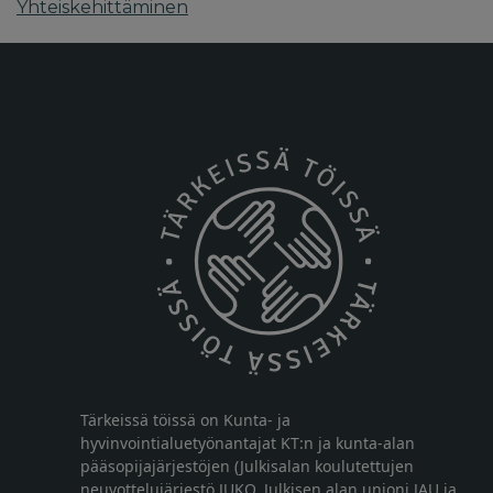
Yhteiskehittäminen
Tärkeissä töissä on Kunta- ja
hyvinvointialuetyönantajat KT:n ja kunta-alan
pääsopijajärjestöjen (Julkisalan koulutettujen
neuvottelujärjestö JUKO, Julkisen alan unioni JAU ja