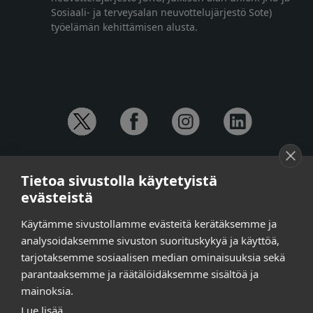
Sosiaali- ja terveysalan neuvottelujärjestö Sote)
työelämän kehittämisen alusta.
YHTEYSTIEDOT
Tietoa sivustolla käytetyistä
Anna-Mari Jaanu,
kehittämispäällikkö,
evästeistä
puh. +358 50 572 4620
Henna Honkalo,
viestintäpäällikkö,
Käytämme sivustollamme evästeitä kerätäksemme ja
puh. +358 50 479 6618
analysoidaksemme sivuston suorituskykyä ja käyttöä,
Ilari Raiski,
viestintä- ja tapahtumakoordinaattori,
tarjotaksemme sosiaalisen median ominaisuuksia sekä
puh. +358 45 130 3832
parantaaksemme ja räätälöidäksemme sisältöä ja
Susanna Laasio,
sihteeri,
puh. +358 50 590 4619
mainoksia.
tarkeissatoissa[a]kt.fi
Lue lisää