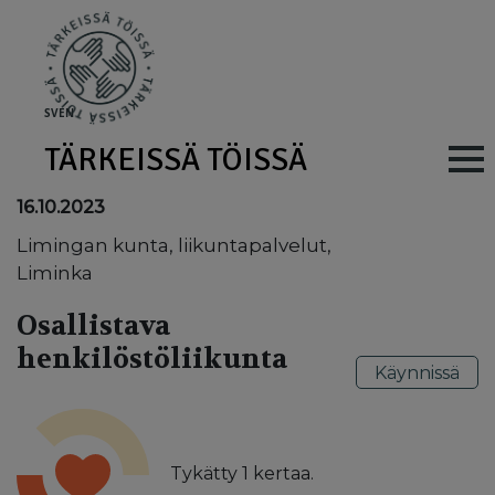
Skip to main content
SV
EN
TÄRKEISSÄ TÖISSÄ
Main navig
16.10.2023
Limingan kunta, liikuntapalvelut,
Liminka
Osallistava
henkilöstöliikunta
Käynnissä
Tykätty
1
kertaa.