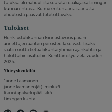
tuloksia oli mahdollista seurata reaaliajassa Limingan
kunnan intrassa. Kolme eniten ääniä saanutta
ehdotusta pääsivät totetuttavaksi.
Tulokset
Henkilöstöliikunnan kiinnostavuus parani
annettujen äänten perusteella selvästi. Lisäksi
saatiin uutta tietoa liikuntaryhmien ajankohtiin ja
haluttuihin sisältöihin. Kehittämistyö vielä vuoden
2024.
Yhteyshenkilöt
Janne Laamanen
janne.laamanen(ät)liminka.fi
liikuntapalvelupäällikkö
Limingan kunta