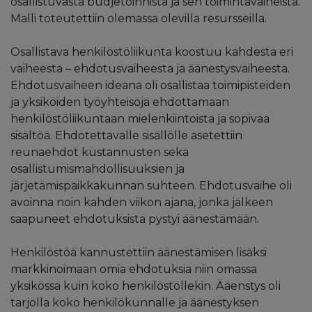
osallistuvasta budjetoinnista ja sen toimintavaiheista.
Malli toteutettiin olemassa olevilla resursseilla.
Osallistava henkilöstöliikunta koostuu kahdesta eri
vaiheesta – ehdotusvaiheesta ja äänestysvaiheesta.
Ehdotusvaiheen ideana oli osallistaa toimipisteiden
ja yksiköiden työyhteisöjä ehdottamaan
henkilöstöliikuntaan mielenkiintoista ja sopivaa
sisältöä. Ehdotettavalle sisällölle asetettiin
reunaehdot kustannusten sekä
osallistumismahdollisuuksien ja
järjetämispaikkakunnan suhteen. Ehdotusvaihe oli
avoinna noin kahden viikon ajana, jonka jälkeen
saapuneet ehdotuksista pystyi äänestämään.
Henkilöstöä kannustettiin äänestämisen lisäksi
markkinoimaan omia ehdotuksia niin omassa
yksikössä kuin koko henkilöstöllekin. Ääenstys oli
tarjolla koko henkilökunnalle ja äänestyksen