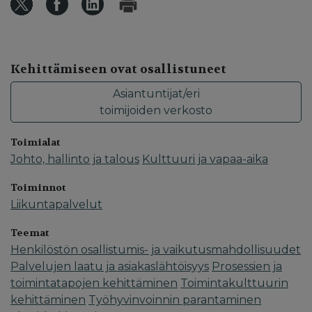
Kehittämiseen ovat osallistuneet
Asiantuntijat/eri
toimijoiden verkosto
Toimialat
Johto, hallinto ja talous
Kulttuuri ja vapaa-aika
Toiminnot
Liikuntapalvelut
Teemat
Henkilöstön osallistumis- ja vaikutusmahdollisuudet
Palvelujen laatu ja asiakaslähtöisyys
Prosessien ja
toimintatapojen kehittäminen
Toimintakulttuurin
kehittäminen
Työhyvinvoinnin parantaminen