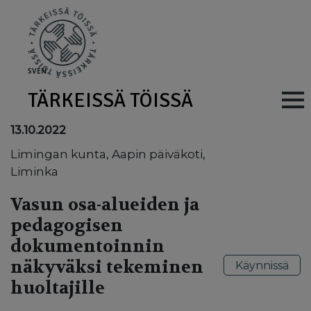
Skip to main content
SV
EN
TÄRKEISSÄ TÖISSÄ
Main navig
13.10.2022
Limingan kunta, Aapin päiväkoti,
Liminka
Vasun osa-alueiden ja
pedagogisen
dokumentoinnin
näkyväksi tekeminen
Käynnissä
huoltajille