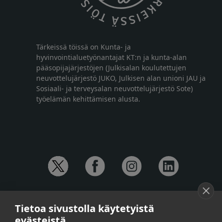
Tärkeissä töissä on Kunta- ja
hyvinvointialuetyönantajat KT:n ja kunta-alan
pääsopijajärjestöjen (Julkisalan koulutettujen
neuvottelujärjestö JUKO, Julkisen alan unioni JAU ja
Sosiaali- ja terveysalan neuvottelujärjestö Sote)
työelämän kehittämisen alusta.
YHTEYSTIEDOT
Tietoa sivustolla käytetyistä
Anna-Mari Jaanu,
kehittämispäällikkö,
evästeistä