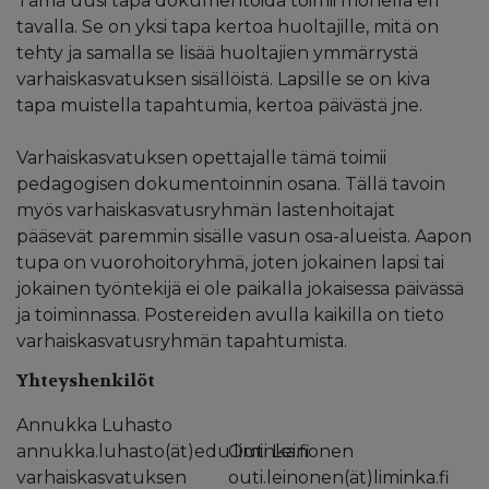
Tämä uusi tapa dokumentoida toimii monella eri
tavalla. Se on yksi tapa kertoa huoltajille, mitä on
tehty ja samalla se lisää huoltajien ymmärrystä
varhaiskasvatuksen sisällöistä. Lapsille se on kiva
tapa muistella tapahtumia, kertoa päivästä jne.
Varhaiskasvatuksen opettajalle tämä toimii
pedagogisen dokumentoinnin osana. Tällä tavoin
myös varhaiskasvatusryhmän lastenhoitajat
pääsevät paremmin sisälle vasun osa-alueista. Aapon
tupa on vuorohoitoryhmä, joten jokainen lapsi tai
jokainen työntekijä ei ole paikalla jokaisessa päivässä
ja toiminnassa. Postereiden avulla kaikilla on tieto
varhaiskasvatusryhmän tapahtumista.
Yhteyshenkilöt
Annukka Luhasto
annukka.luhasto(ät)edu.liminka.fi
Outi Leinonen
varhaiskasvatuksen
outi.leinonen(ät)liminka.fi