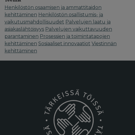
Teemat
Henkilöstön osaamisen ja ammattitaidon
kehittäminen
Henkilöstön osallistumis- ja
vaikutusmahdollisuudet
Palvelujen laatu ja
asiakaslähtöisyys
Palvelujen vaikuttavuuden
parantaminen
Prosessien ja toimintatapojen
kehittäminen
Sosiaaliset innovaatiot
Viestinnän
kehittäminen