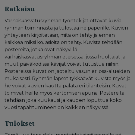
Ratkaisu
Varhaiskasvatusryhmän työntekijät ottavat kuvia
ryhmän toiminnasta ja tulostaa ne paperille. Kuvien
yhteyteen kirjoitetaan, mitä on tehty ja ennen
kaikkea miksi ko. asioita on tehty. Kuvista tehdään
postereita, jotka ovat näkyvillä
varhaiskasvatusryhmän eteisessä, jossa huoltajat ja
muut päiväkodissa kävijät voivat tutustua niihin.
Postereissa kuvat on jaoteltu vasun eri osa-alueiden
mukaisesti. Ryhmän lapset tykkäävät kuvista myös ja
he voivat kuvien kautta palata eri tilanteisiin. Kuvat
toimivat heille myös kertomisen apuna. Postereita
tehdään joka kuukausi ja kauden loputtua koko
vuosi tapahtumineen on kaikkien näkyvissä.
Tulokset