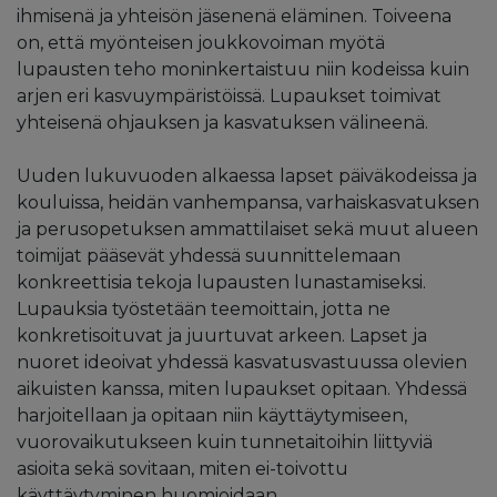
ihmisenä ja yhteisön jäsenenä eläminen. Toiveena
on, että myönteisen joukkovoiman myötä
lupausten teho moninkertaistuu niin kodeissa kuin
arjen eri kasvuympäristöissä. Lupaukset toimivat
yhteisenä ohjauksen ja kasvatuksen välineenä.
Uuden lukuvuoden alkaessa lapset päiväkodeissa ja
kouluissa, heidän vanhempansa, varhaiskasvatuksen
ja perusopetuksen ammattilaiset sekä muut alueen
toimijat pääsevät yhdessä suunnittelemaan
konkreettisia tekoja lupausten lunastamiseksi.
Lupauksia työstetään teemoittain, jotta ne
konkretisoituvat ja juurtuvat arkeen. Lapset ja
nuoret ideoivat yhdessä kasvatusvastuussa olevien
aikuisten kanssa, miten lupaukset opitaan. Yhdessä
harjoitellaan ja opitaan niin käyttäytymiseen,
vuorovaikutukseen kuin tunnetaitoihin liittyviä
asioita sekä sovitaan, miten ei-toivottu
käyttäytyminen huomioidaan.