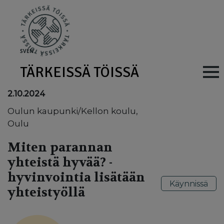
Skip to main content
SV
EN
TÄRKEISSÄ TÖISSÄ
Main navig
2.10.2024
Oulun kaupunki/Kellon koulu,
Oulu
Miten parannan
yhteistä hyvää? -
hyvinvointia lisätään
Käynnissä
yhteistyöllä