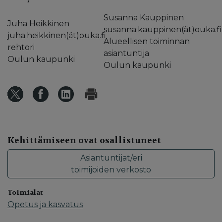
Susanna Kauppinen
Juha Heikkinen
susanna.kauppinen(ät)ouka.fi
juha.heikkinen(ät)ouka.fi
Alueellisen toiminnan
rehtori
asiantuntija
Oulun kaupunki
Oulun kaupunki
Kehittämiseen ovat osallistuneet
Asiantuntijat/eri
toimijoiden verkosto
Toimialat
Opetus ja kasvatus