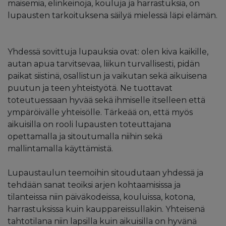
maisemia, elinkeinoja, kouluja ja harrastuksia, on
lupausten tarkoituksena säilyä mielessä läpi elämän.
Yhdessä sovittuja lupauksia ovat: olen kiva kaikille,
autan apua tarvitsevaa, liikun turvallisesti, pidän
paikat siistinä, osallistun ja vaikutan sekä aikuisena
puutun ja teen yhteistyötä. Ne tuottavat
toteutuessaan hyvää sekä ihmiselle itselleen että
ympäröivälle yhteisölle. Tärkeää on, että myös
aikuisilla on rooli lupausten toteuttajana
opettamalla ja sitoutumalla niihin sekä
mallintamalla käyttämistä.
Lupaustaulun teemoihin sitoudutaan yhdessä ja
tehdään sanat teoiksi arjen kohtaamisissa ja
tilanteissa niin päiväkodeissa, kouluissa, kotona,
harrastuksissa kuin kauppareissullakin. Yhteisenä
tahtotilana niin lapsilla kuin aikuisilla on hyvänä