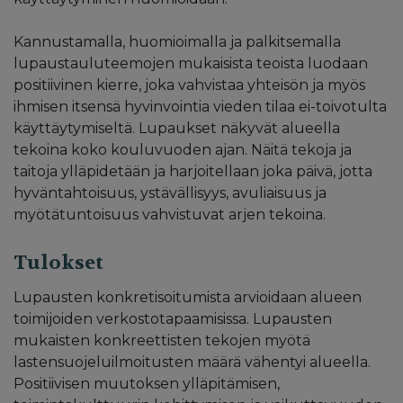
Kannustamalla, huomioimalla ja palkitsemalla
lupaustauluteemojen mukaisista teoista luodaan
positiivinen kierre, joka vahvistaa yhteisön ja myös
ihmisen itsensä hyvinvointia vieden tilaa ei-toivotulta
käyttäytymiseltä. Lupaukset näkyvät alueella
tekoina koko kouluvuoden ajan. Näitä tekoja ja
taitoja ylläpidetään ja harjoitellaan joka päivä, jotta
hyväntahtoisuus, ystävällisyys, avuliaisuus ja
myötätuntoisuus vahvistuvat arjen tekoina.
Tulokset
Lupausten konkretisoitumista arvioidaan alueen
toimijoiden verkostotapaamisissa. Lupausten
mukaisten konkreettisten tekojen myötä
lastensuojeluilmoitusten määrä vähentyi alueella.
Positiivisen muutoksen ylläpitämisen,