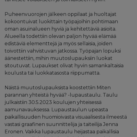
Puheenvuorojen jälkeen oppilaat ja huoltajat
kokoontuivat luokittain työpajoihin pohtimaan
oman asuinalueen hyviä ja kehitettäviä asioita.
Alueella todettiin olevan paljon hyvää elämää
edistäviä elementtejä ja myös sellaisia, joiden
toivottiin vahvistuvan jatkossa. Työpajan lopuksi
äänestettiin, mihin muutoslupauksiin luokat
sitoutuvat. Lupaukset olivat hyvin samankaltaisia
koulusta tai luokkatasosta riippumatta.
Näistä muutoslupauksista koostettiin Miten
parannan yhteistä hyvää? -lupaustaulu. Taulu
julkaistiin 30.5.2023 koulujen yhteisessä
aamunavauksessa. Lupaustaulun upeasta
paikallisuuden huomioivasta visuaalisesta ilmeestä
vastasi graafinen suunnittelija ja taiteilija Jenna
Eronen. Vaikka lupaustaulu heijastaa paikallisia