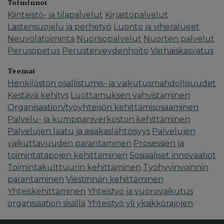
Toiminnot
Kiinteistö- ja tilapalvelut
Kirjastopalvelut
Lastensuojelu ja perhetyö
Luonto ja viheralueet
Neuvolatoiminta
Nuorisopalvelut
Nuorten palvelut
Perusopetus
Perusterveydenhoito
Varhaiskasvatus
Teemat
Henkilöstön osallistumis- ja vaikutusmahdollisuudet
Kestävä kehitys
Luottamuksen vahvistaminen
Organisaation/työyhteisön kehittämisosaaminen
Palvelu- ja kumppaniverkoston kehittäminen
Palvelujen laatu ja asiakaslähtöisyys
Palvelujen
vaikuttavuuden parantaminen
Prosessien ja
toimintatapojen kehittäminen
Sosiaaliset innovaatiot
Toimintakulttuurin kehittäminen
Työhyvinvoinnin
parantaminen
Viestinnän kehittäminen
Yhteiskehittäminen
Yhteistyö ja vuorovaikutus
organisaation sisällä
Yhteistyö yli yksikkörajojen