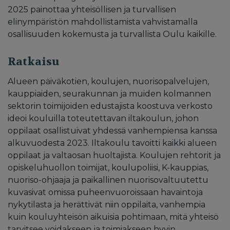
2025 painottaa yhteisöllisen ja turvallisen
elinympäristön mahdollistamista vahvistamalla
osallisuuden kokemusta ja turvallista Oulu kaikille.
Ratkaisu
Alueen päiväkotien, koulujen, nuorisopalvelujen,
kauppiaiden, seurakunnan ja muiden kolmannen
sektorin toimijoiden edustajista koostuva verkosto
ideoi kouluilla toteutettavan iltakoulun, johon
oppilaat osallistuivat yhdessä vanhempiensa kanssa
alkuvuodesta 2023. Iltakoulu tavoitti kaikki alueen
oppilaat ja valtaosan huoltajista. Koulujen rehtorit ja
opiskeluhuollon toimijat, koulupoliisi, K-kauppias,
nuoriso-ohjaaja ja paikallinen nuorisovaltuutettu
kuvasivat omissa puheenvuoroissaan havaintoja
nykytilasta ja herättivät niin oppilaita, vanhempia
kuin kouluyhteisön aikuisia pohtimaan, mitä yhteisö
tarvitsee voidakseen ja toimiakseen hyvin.