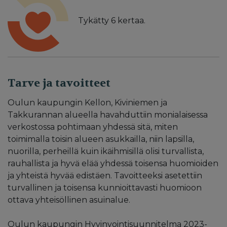
Tykätty
6
kertaa.
Tarve ja tavoitteet
Oulun kaupungin Kellon, Kiviniemen ja
Takkurannan alueella havahduttiin monialaisessa
verkostossa pohtimaan yhdessä sitä, miten
toimimalla toisin alueen asukkailla, niin lapsilla,
nuorilla, perheillä kuin ikäihmisillä olisi turvallista,
rauhallista ja hyvä elää yhdessä toisensa huomioiden
ja yhteistä hyvää edistäen. Tavoitteeksi asetettiin
turvallinen ja toisensa kunnioittavasti huomioon
ottava yhteisöllinen asuinalue.
Oulun kaupungin Hyvinvointisuunnitelma 2023-