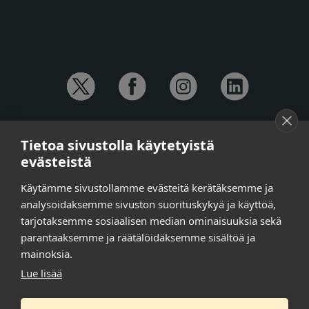
YHTEYSTIEDOT
Tietoa sivustolla käytetyistä
Anna-Mari Jaanu,
kehittämispäällikkö,
evästeistä
puh. +358 50 572 4620
Henna Honkalo,
viestintäpäällikkö,
Käytämme sivustollamme evästeitä kerätäksemme ja
puh. +358 50 479 6618
analysoidaksemme sivuston suorituskykyä ja käyttöä,
Ilari Raiski,
viestintä- ja tapahtumakoordinaattori,
tarjotaksemme sosiaalisen median ominaisuuksia sekä
puh. +358 45 130 3832
parantaaksemme ja räätälöidäksemme sisältöä ja
Susanna Laasio,
sihteeri,
puh. +358 50 590 4619
mainoksia.
tarkeissatoissa[a]kt.fi
Lue lisää