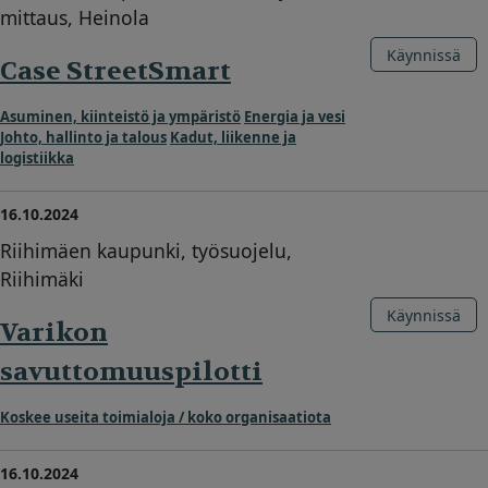
mittaus, Heinola
Käynnissä
Case StreetSmart
Asuminen, kiinteistö ja ympäristö
Energia ja vesi
Johto, hallinto ja talous
Kadut, liikenne ja
logistiikka
16.10.2024
Riihimäen kaupunki, työsuojelu,
Riihimäki
Käynnissä
Varikon
savuttomuuspilotti
Koskee useita toimialoja / koko organisaatiota
16.10.2024