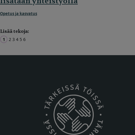
lisätään yhteistyöllä
Opetus ja kasvatus
Lisää tekoja:
1
2
3
4
5
6