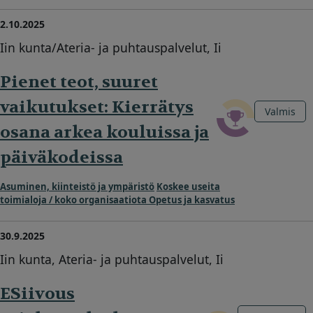
2.10.2025
Iin kunta/Ateria- ja puhtauspalvelut, Ii
Pienet teot, suuret
vaikutukset: Kierrätys
Valmis
osana arkea kouluissa ja
päiväkodeissa
Asuminen, kiinteistö ja ympäristö
Koskee useita
toimialoja / koko organisaatiota
Opetus ja kasvatus
30.9.2025
Iin kunta, Ateria- ja puhtauspalvelut, Ii
ESiivous