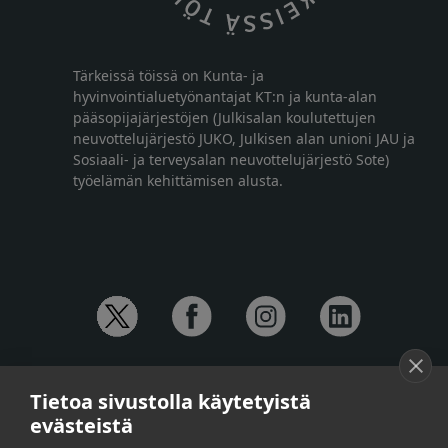
Tärkeissä töissä on Kunta- ja
hyvinvointialuetyönantajat KT:n ja kunta-alan
pääsopijajärjestöjen (Julkisalan koulutettujen
neuvottelujärjestö JUKO, Julkisen alan unioni JAU ja
Sosiaali- ja terveysalan neuvottelujärjestö Sote)
työelämän kehittämisen alusta.
YHTEYSTIEDOT
Tietoa sivustolla käytetyistä
Anna-Mari Jaanu,
kehittämispäällikkö,
evästeistä
puh. +358 50 572 4620