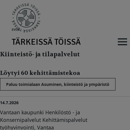
Skip to main content
SV
EN
TÄRKEISSÄ TÖISSÄ
Main navig
Kiinteistö- ja tilapalvelut
Löytyi 60 kehittämistekoa
Paluu toimialaan Asuminen, kiinteistö ja ympäristö
14.7.2026
Vantaan kaupunki Henkilöstö - ja
Konsernipalvelut Kehittämispalvelut
työhyvinvointi, Vantaa