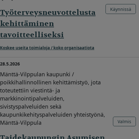
Käynnissä
Työterveysneuvottelusta
kehittäminen
tavoitteelliseksi
Koskee useita toimialoja / koko organisaatiota
28.5.2026
Mänttä-Vilppulan kaupunki /
poikkihallinnollinen kehittämistyö, jota
toteutettiin viestintä- ja
markkinointipalveluiden,
sivistyspalveluiden sekä
kaupunkikehityspalveluiden yhteistyönä,
Valmis
Mänttä-Vilppula
Taidekaupungin Asumisen