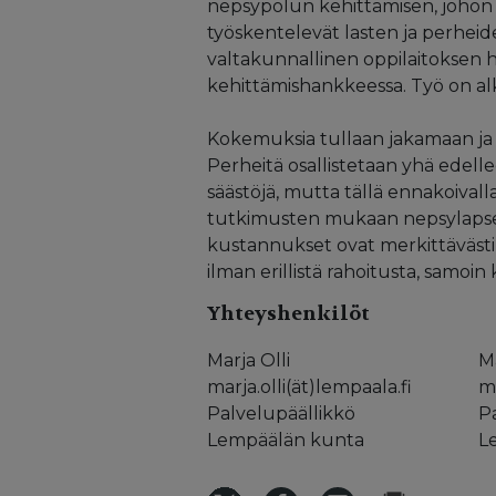
nepsypolun kehittämisen, johon o
työskentelevät lasten ja perheid
valtakunnallinen oppilaitoksen h
kehittämishankkeessa. Työ on alk
Kokemuksia tullaan jakamaan ja
Perheitä osallistetaan yhä edelle
säästöjä, mutta tällä ennakoivall
tutkimusten mukaan nepsylapset 
kustannukset ovat merkittäväst
ilman erillistä rahoitusta, samoi
Yhteyshenkilöt
Marja Olli
Ma
marja.olli(ät)lempaala.fi
ma
Palvelupäällikkö
P
Lempäälän kunta
L