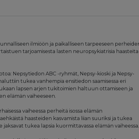
akunnalliseen ilmiöön ja paikalliseen tarpeeseen perheide
ertaistuen tarjoamisesta lasten neuropsykiatrisia haasteita
uotoa: Nepsytiedon ABC -ryhmät, Nepsy-kioski ja Nepsy-
 haluttiin tukea vanhempia ensitiedon saamisessa eri
 mukaan lapsen arjen tukitoimien haltuun ottamiseen ja
en elämän vaiheeseen.
rhaisessa vaiheessa perheitä isossa elämän
ehkäistä haasteiden kasvamista liian suuriksi ja tukea
 jaksavat tukea lapsia kuormittavassa elämän vaiheessa.