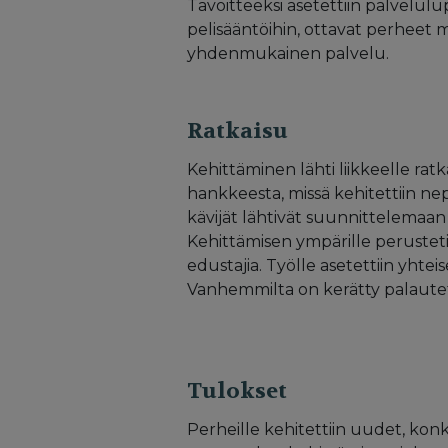
Tavoitteeksi asetettiin palvelulu
pelisääntöihin, ottavat perheet m
yhdenmukainen palvelu.
Ratkaisu
Kehittäminen lähti liikkeelle ra
hankkeesta, missä kehitettiin n
kävijät lähtivät suunnittelemaan
Kehittämisen ympärille perusteti
edustajia. Työlle asetettiin yhteise
Vanhemmilta on kerätty palautet
Tulokset
Perheille kehitettiin uudet, kon