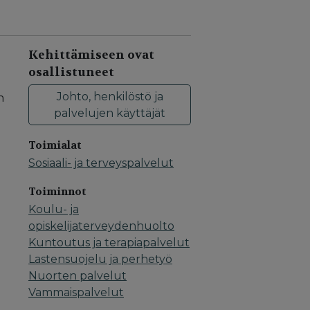
Kehittämiseen ovat
osallistuneet
Johto, henkilöstö ja
n
palvelujen käyttäjät
Toimialat
Sosiaali- ja terveyspalvelut
Toiminnot
Koulu- ja
opiskelijaterveydenhuolto
Kuntoutus ja terapiapalvelut
Lastensuojelu ja perhetyö
Nuorten palvelut
Vammaispalvelut