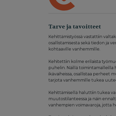
Tarve ja tavoitteet
Kehittämistyössä vastattiin valt
osallistamisesta sekä tiedon ja v
kohtaaville vanhemmille.
Kehitettiin kolme erilaista työm
puhelin. Näillä toimintamalleilla
ikävaiheissa, osallistaa perheet
tarjota vanhemmille tukea uute
Kehittämisellä haluttiin tukea va
muutostilanteessa ja näin ennalta
vanhempien voimavaroja, jotta he