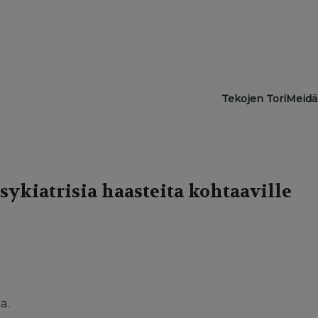
Main navigat
Tekojen Tori
Meidä
ykiatrisia haasteita kohtaaville
a.