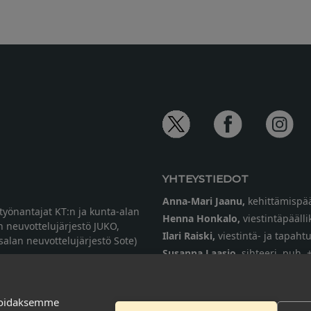
YHTEYSTIEDOT
Anna-Mari Jaanu,
kehittämispää
etyönantajat KT:n ja kunta-alan
Henna Honkalo,
viestintäpäälli
n neuvottelujärjestö JUKO,
Ilari Raiski,
viestintä- ja tapah
ysalan neuvottelujärjestö Sote)
Susanna Laasio,
sihteeri,
puh. 
tarkeissatoissa[a]kt.fi
soidaksemme