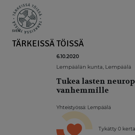
Skip to main content
SV
EN
TÄRKEISSÄ TÖISSÄ
6.10.2020
Lempäälän kunta, Lempäälä
Tukea lasten neurops
vanhemmille
Yhteistyössä: Lempäälä
Tykätty
0
kerta