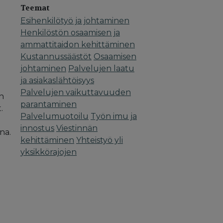
Teemat
Esihenkilötyö ja johtaminen
Henkilöstön osaamisen ja
ammattitaidon kehittäminen
Kustannussäästöt
Osaamisen
johtaminen
Palvelujen laatu
ja asiakaslähtöisyys
Palvelujen vaikuttavuuden
n
parantaminen
.
Palvelumuotoilu
Työn imu ja
innostus
Viestinnän
ana.
kehittäminen
Yhteistyö yli
yksikkörajojen