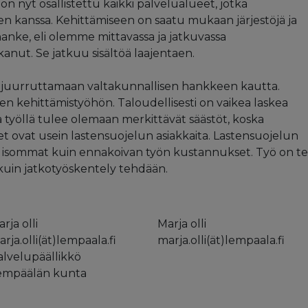
n nyt osallistettu kaikki palvelualueet, jotka
en kanssa. Kehittämiseen on saatu mukaan järjestöjä ja
anke, eli olemme mittavassa ja jatkuvassa
anut. Se jatkuu sisältöä laajentaen.
 juurruttamaan valtakunnallisen hankkeen kautta.
en kehittämistyöhön. Taloudellisesti on vaikea laskea
a työllä tulee olemaan merkittävät säästöt, koska
ovat usein lastensuojelun asiakkaita. Lastensuojelun
i isommat kuin ennakoivan työn kustannukset. Työ on t
n kuin jatkotyöskentely tehdään.
rja olli
Marja olli
rja.olli(ät)lempaala.fi
marja.olli(ät)lempaala.fi
alvelupäällikkö
empäälän kunta