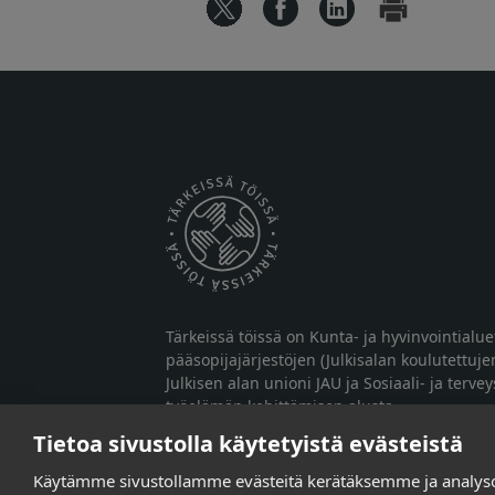
Tärkeissä töissä on Kunta- ja hyvinvointialu
pääsopijajärjestöjen (Julkisalan koulutettuje
Julkisen alan unioni JAU ja Sosiaali- ja terve
työelämän kehittämisen alusta.
Tietoa sivustolla käytetyistä evästeistä
Käytämme sivustollamme evästeitä kerätäksemme ja analy