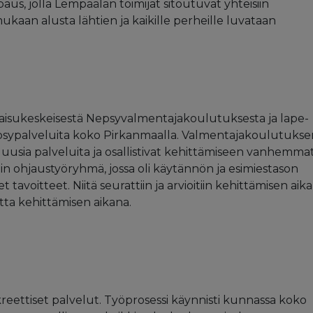
paus, jolla Lempäälän toimijat sitoutuvat yhteisiin
ukaan alusta lähtien ja kaikille perheille luvataan
tkaisukeskeisestä Nepsyvalmentajakoulutuksesta ja lape-
epsypalveluita koko Pirkanmaalla. Valmentajakoulutukse
 uusia palveluita ja osallistivat kehittämiseen vanhemmat
in ohjaustyöryhmä, jossa oli käytännön ja esimiestason
t tavoitteet. Niitä seurattiin ja arvioitiin kehittämisen aik
ta kehittämisen aikana.
kreettiset palvelut. Työprosessi käynnisti kunnassa koko