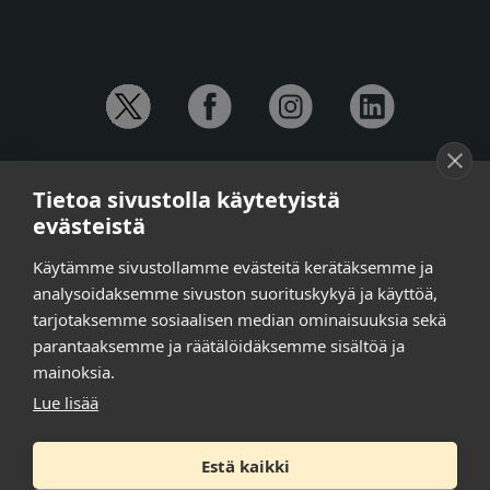
YHTEYSTIEDOT
Tietoa sivustolla käytetyistä
Anna-Mari Jaanu,
kehittämispäällikkö,
evästeistä
puh. +358 50 572 4620
Henna Honkalo,
viestintäpäällikkö,
Käytämme sivustollamme evästeitä kerätäksemme ja
puh. +358 50 479 6618
analysoidaksemme sivuston suorituskykyä ja käyttöä,
Ilari Raiski,
viestintä- ja tapahtumakoordinaattori,
tarjotaksemme sosiaalisen median ominaisuuksia sekä
puh. +358 45 130 3832
parantaaksemme ja räätälöidäksemme sisältöä ja
Susanna Laasio,
sihteeri,
puh. +358 50 590 4619
mainoksia.
tarkeissatoissa[a]kt.fi
Lue lisää
Estä kaikki
Tilaa uutiskirje