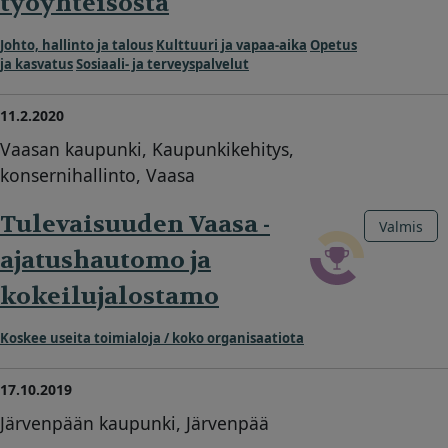
työyhteisöstä
Johto, hallinto ja talous
Kulttuuri ja vapaa-aika
Opetus
ja kasvatus
Sosiaali- ja terveyspalvelut
11.2.2020
Vaasan kaupunki, Kaupunkikehitys,
konsernihallinto, Vaasa
Tulevaisuuden Vaasa -
Valmis
ajatushautomo ja
kokeilujalostamo
Koskee useita toimialoja / koko organisaatiota
17.10.2019
Järvenpään kaupunki, Järvenpää