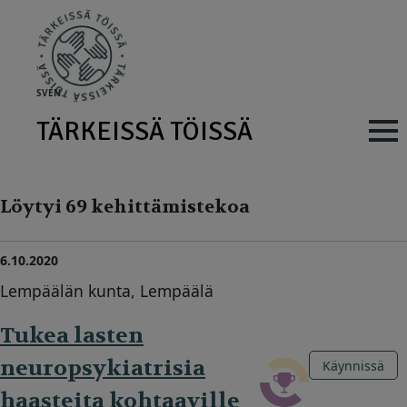
Skip to main content
SV
EN
TÄRKEISSÄ TÖISSÄ
Main navig
Löytyi 69 kehittämistekoa
6.10.2020
Lempäälän kunta, Lempäälä
Tukea lasten
neuropsykiatrisia
Käynnissä
haasteita kohtaaville