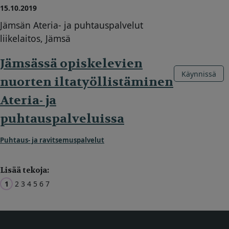
15.10.2019
Jämsän Ateria- ja puhtauspalvelut
liikelaitos, Jämsä
Jämsässä opiskelevien
Käynnissä
nuorten iltatyöllistäminen
Ateria- ja
puhtauspalveluissa
Puhtaus- ja ravitsemuspalvelut
Lisää tekoja:
1
2
3
4
5
6
7