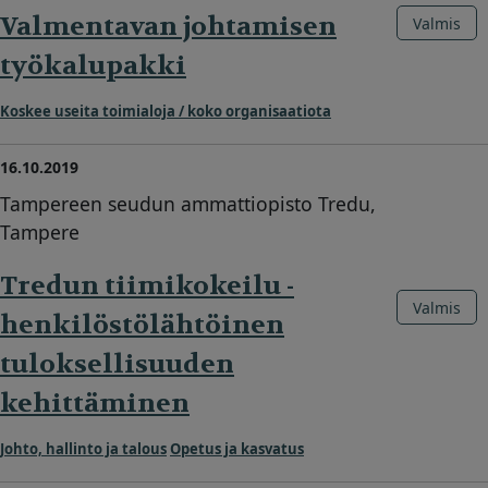
Valmentavan johtamisen
Valmis
työkalupakki
Koskee useita toimialoja / koko organisaatiota
16.10.2019
Tampereen seudun ammattiopisto Tredu,
Tampere
Tredun tiimikokeilu -
Valmis
henkilöstölähtöinen
tuloksellisuuden
kehittäminen
Johto, hallinto ja talous
Opetus ja kasvatus