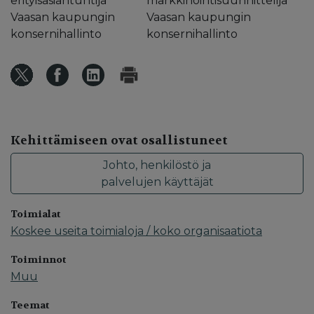
erityisasiantuntija
markkinointisuunnittelija
Vaasan kaupungin
Vaasan kaupungin
konsernihallinto
konsernihallinto
Kehittämiseen ovat osallistuneet
Johto, henkilöstö ja
palvelujen käyttäjät
Toimialat
Koskee useita toimialoja / koko organisaatiota
Toiminnot
Muu
Teemat