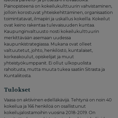
Painopisteenä on kokeilukulttuurin vahvistaminen,
jolloin korostuvat yhteiskehittäminen, organisaation
toimintatavat, ilmapiiri ja uskallus kokeilla. Kokeilut
ovat keino rakentaa tulevaisuuden kuntaa.
Kaupunginvaltuusto nosti kokeilukulttuurin
merkittävään asemaan uudessa
kaupunkistrategiassa. Mukana ovat olleet
valtuutetut, johto, henkilöstö, kuntalaiset,
korkeakoulut, opiskelijat ja muut
yhteistyökumppanit. Ei ollut ulkopuolista
rahoitusta, mutta muuta tukea saatiin Sitrasta ja
Kuntaliitosta.
Tulokset
Vaasa on aktiivinen edelläkävijä. Tehtynä on noin 40
kokeilua ja 166 henkilöä on osallistunut
kokeilujalostamoihin vuosina 2018-2019. On