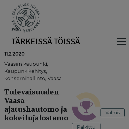
Skip to main content
SV
EN
TÄRKEISSÄ TÖISSÄ
Main navig
11.2.2020
Vaasan kaupunki,
Kaupunkikehitys,
konsernihallinto, Vaasa
Tulevaisuuden
Vaasa -
ajatushautomo ja
Valmis
kokeilujalostamo
Palkittu