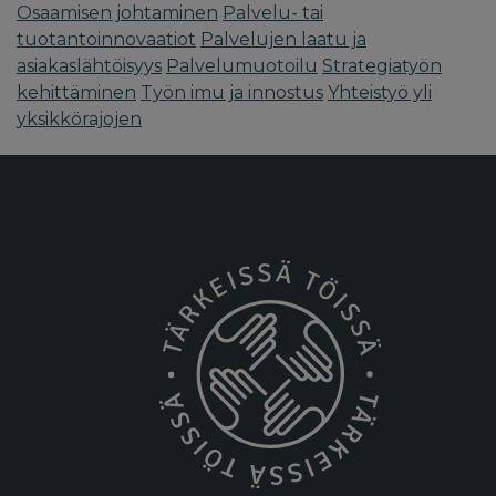
Osaamisen johtaminen
Palvelu- tai
tuotantoinnovaatiot
Palvelujen laatu ja
asiakaslähtöisyys
Palvelumuotoilu
Strategiatyön
kehittäminen
Työn imu ja innostus
Yhteistyö yli
yksikkörajojen