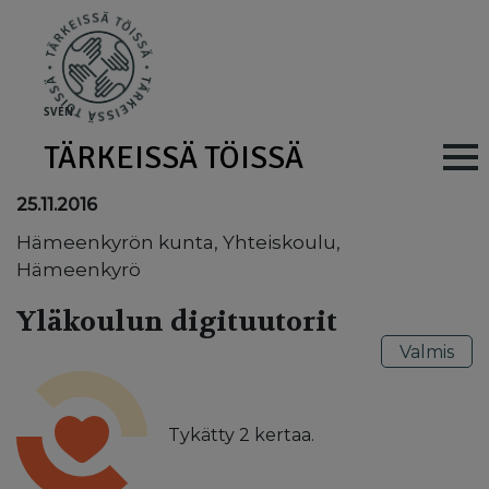
Skip to main content
SV
EN
TÄRKEISSÄ TÖISSÄ
Main navig
25.11.2016
Hämeenkyrön kunta, Yhteiskoulu,
Hämeenkyrö
Yläkoulun digituutorit
Valmis
Tykätty
2
kertaa.