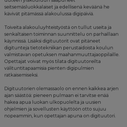
uuteen yläkouluun saapuneet
seitsemäsluokkalaiset ja edellisenä keväänä he
kävivät pitämässä alakoulussa digipäiviä.
Toiveita alakouluyhteistyöstä on tullut useita ja
senkaltaisen toiminnan suunnittelu on parhaillaan
käynnissä. Lisäksi digituutorit ovat pitäneet
digitunteja tietotekniikan perustaidoista koulun
valmistavan opetuksen maahanmuuttajaoppilaille.
Opettajat voivat myös tilata digituutoreilta
välituntitapaamisia pienten digipulmien
ratkaisemiseksi.
Digituutorien olemassaolo on ennen kaikkea arjen
ajan säästöä: pieneen pulmaan ei tarvitse enää
hakea apua luokan ulkopuolelta ja uusien
ohjelmien ja sovellusten käyttöön otto sujuu
nopeammin, kun opettajan apuna on digituutori.