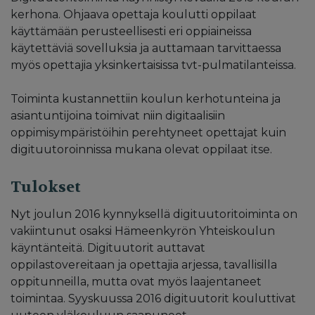
kerhona. Ohjaava opettaja koulutti oppilaat
käyttämään perusteellisesti eri oppiaineissa
käytettäviä sovelluksia ja auttamaan tarvittaessa
myös opettajia yksinkertaisissa tvt-pulmatilanteissa.
Toiminta kustannettiin koulun kerhotunteina ja
asiantuntijoina toimivat niin digitaalisiin
oppimisympäristöihin perehtyneet opettajat kuin
digituutoroinnissa mukana olevat oppilaat itse.
Tulokset
Nyt joulun 2016 kynnyksellä digituutoritoiminta on
vakiintunut osaksi Hämeenkyrön Yhteiskoulun
käyntänteitä. Digituutorit auttavat
oppilastovereitaan ja opettajia arjessa, tavallisilla
oppitunneilla, mutta ovat myös laajentaneet
toimintaa. Syyskuussa 2016 digituutorit kouluttivat