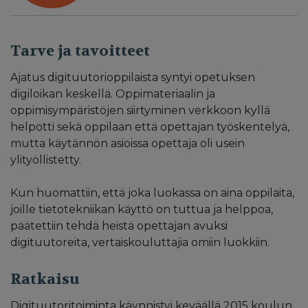
Tarve ja tavoitteet
Ajatus digituutorioppilaista syntyi opetuksen
digiloikan keskellä. Oppimateriaalin ja
oppimisympäristöjen siirtyminen verkkoon kyllä
helpotti sekä oppilaan että opettajan työskentelyä,
mutta käytännön asioissa opettaja oli usein
ylityöllistetty.
Kun huomattiin, että joka luokassa on aina oppilaita,
joille tietotekniikan käyttö on tuttua ja helppoa,
päätettiin tehdä heistä opettajan avuksi
digituutoreita, vertaiskouluttajia omiin luokkiin.
Ratkaisu
Digituutoritoiminta käynnistyi keväällä 2015 koulun