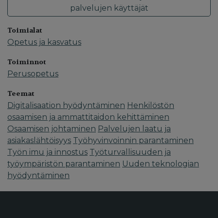
palvelujen käyttäjät
Toimialat
Opetus ja kasvatus
Toiminnot
Perusopetus
Teemat
Digitalisaation hyödyntäminen
Henkilöstön
osaamisen ja ammattitaidon kehittäminen
Osaamisen johtaminen
Palvelujen laatu ja
asiakaslähtöisyys
Työhyvinvoinnin parantaminen
Työn imu ja innostus
Työturvallisuuden ja
työympäristön parantaminen
Uuden teknologian
hyödyntäminen