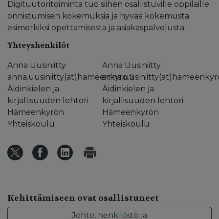
Digituutoritoiminta tuo siihen osallistuville oppilaille
onnistumisen kokemuksia ja hyvää kokemusta
esimerkiksi opettamisesta ja asiakaspalvelusta.
Yhteyshenkilöt
Anna Uusiniitty
Anna Uusiniitty
anna.uusiniitty(ät)hameenkyro.fi
anna.uusiniitty(ät)hameenkyro
Äidinkielen ja
Äidinkielen ja
kirjallisuuden lehtori
kirjallisuuden lehtori
Hämeenkyrön
Hämeenkyrön
Yhteiskoulu
Yhteiskoulu
Kehittämiseen ovat osallistuneet
Johto, henkilöstö ja