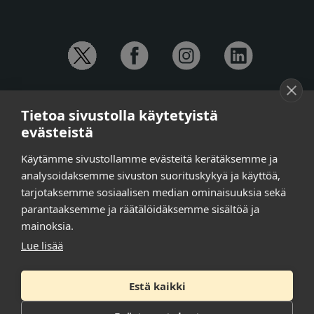
YHTEYSTIEDOT
Tietoa sivustolla käytetyistä
Anna-Mari Jaanu,
kehittämispäällikkö,
evästeistä
puh. +358 50 572 4620
Henna Honkalo,
viestintäpäällikkö,
Käytämme sivustollamme evästeitä kerätäksemme ja
puh. +358 50 479 6618
analysoidaksemme sivuston suorituskykyä ja käyttöä,
Ilari Raiski,
viestintä- ja tapahtumakoordinaattori,
tarjotaksemme sosiaalisen median ominaisuuksia sekä
puh. +358 45 130 3832
parantaaksemme ja räätälöidäksemme sisältöä ja
Susanna Laasio,
sihteeri,
puh. +358 50 590 4619
mainoksia.
tarkeissatoissa[a]kt.fi
Lue lisää
Estä kaikki
Tilaa uutiskirje