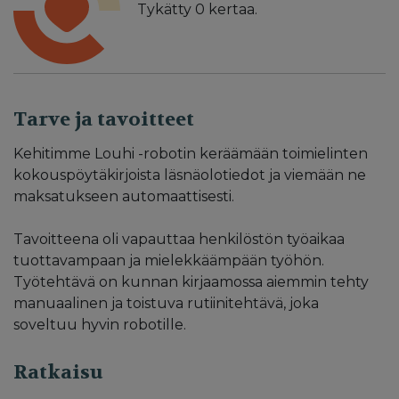
Tykätty
0
kertaa.
Tarve ja tavoitteet
Kehitimme Louhi -robotin keräämään toimielinten
kokouspöytäkirjoista läsnäolotiedot ja viemään ne
maksatukseen automaattisesti.
Tavoitteena oli vapauttaa henkilöstön työaikaa
tuottavampaan ja mielekkäämpään työhön.
Työtehtävä on kunnan kirjaamossa aiemmin tehty
manuaalinen ja toistuva rutiinitehtävä, joka
soveltuu hyvin robotille.
Ratkaisu