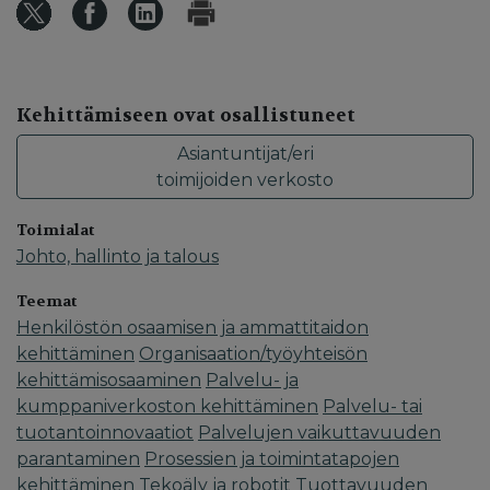
Kehittämiseen ovat osallistuneet
Asiantuntijat/eri
toimijoiden verkosto
Toimialat
Johto, hallinto ja talous
Teemat
Henkilöstön osaamisen ja ammattitaidon
kehittäminen
Organisaation/työyhteisön
kehittämisosaaminen
Palvelu- ja
kumppaniverkoston kehittäminen
Palvelu- tai
tuotantoinnovaatiot
Palvelujen vaikuttavuuden
parantaminen
Prosessien ja toimintatapojen
kehittäminen
Tekoäly ja robotit
Tuottavuuden