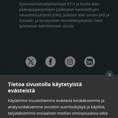
hyvinvointialuetyönantajat KT:n ja kunta-alan
pääsopijajärjestöjen (Julkisalan koulutettujen
neuvottelujärjestö JUKO, Julkisen alan unioni JAU ja
Sosiaali- ja terveysalan neuvottelujärjestö Sote)
työelämän kehittämisen alusta.
YHTEYSTIEDOT
Tietoa sivustolla käytetyistä
Anna-Mari Jaanu,
kehittämispäällikkö,
evästeistä
puh. +358 50 572 4620
Henna Honkalo,
viestintäpäällikkö,
Käytämme sivustollamme evästeitä kerätäksemme ja
puh. +358 50 479 6618
analysoidaksemme sivuston suorituskykyä ja käyttöä,
Ilari Raiski,
viestintä- ja tapahtumakoordinaattori,
tarjotaksemme sosiaalisen median ominaisuuksia sekä