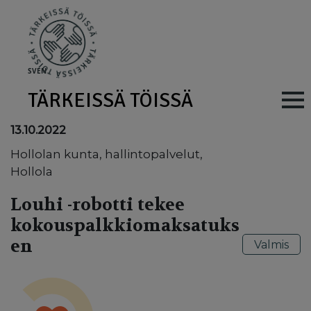
Skip to main content
SV
EN
TÄRKEISSÄ TÖISSÄ
Main navig
13.10.2022
Hollolan kunta, hallintopalvelut,
Hollola
Louhi -robotti tekee
kokouspalkkiomaksatuks
en
Valmis