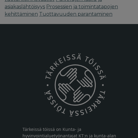
asiakaslähtöisyys
Prosessien ja toimintatapojen
kehittäminen
Tuottavuuden parantaminen
Tärkeissä töissä on Kunta- ja
hyvinvointialuetyönantajat KT:n ja kunta-alan