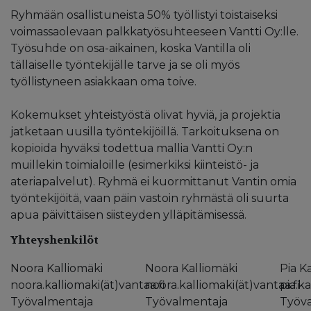
Ryhmään osallistuneista 50% työllistyi toistaiseksi
voimassaolevaan palkkatyösuhteeseen Vantti Oy:lle.
Työsuhde on osa-aikainen, koska Vantilla oli
tällaiselle työntekijälle tarve ja se oli myös
työllistyneen asiakkaan oma toive.
Kokemukset yhteistyöstä olivat hyviä, ja projektia
jatketaan uusilla työntekijöillä. Tarkoituksena on
kopioida hyväksi todettua mallia Vantti Oy:n
muillekin toimialoille (esimerkiksi kiinteistö- ja
ateriapalvelut). Ryhmä ei kuormittanut Vantin omia
työntekijöitä, vaan päin vastoin ryhmästä oli suurta
apua päivittäisen siisteyden ylläpitämisessä.
Yhteyshenkilöt
Noora Kalliomäki
Noora Kalliomäki
Pia 
noora.kalliomaki(ät)vantaa.fi
noora.kalliomaki(ät)vantaa.fi
pia.k
Työvalmentaja
Työvalmentaja
Työv