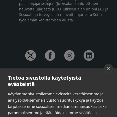
pääsopijajärjestöjen (Julkisalan koulutettujen
neuvottelujärjestö JUKO, Julkisen alan unioni JAU ja
Sosiaali- ja terveysalan neuvottelujärjestö Sote)
työelämän kehittämisen alusta.
YHTEYSTIEDOT
Tietoa sivustolla käytetyistä
Anna-Mari Jaanu,
kehittämispäällikkö,
evästeistä
puh. +358 50 572 4620
Henna Honkalo,
viestintäpäällikkö,
Käytämme sivustollamme evästeitä kerätäksemme ja
puh. +358 50 479 6618
analysoidaksemme sivuston suorituskykyä ja käyttöä,
Ilari Raiski,
viestintä- ja tapahtumakoordinaattori,
tarjotaksemme sosiaalisen median ominaisuuksia sekä
puh. +358 45 130 3832
parantaaksemme ja räätälöidäksemme sisältöä ja