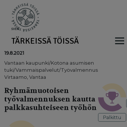
Skip to main content
SV
EN
TÄRKEISSÄ TÖISSÄ
Main navig
19.8.2021
Vantaan kaupunki/Kotona asumisen
tuki/Vammaispalvelut/Työvalmennus
Virtaamo, Vantaa
Ryhmämuotoisen
työvalmennuksen kautta
palkkasuhteiseen työhön
Palkittu