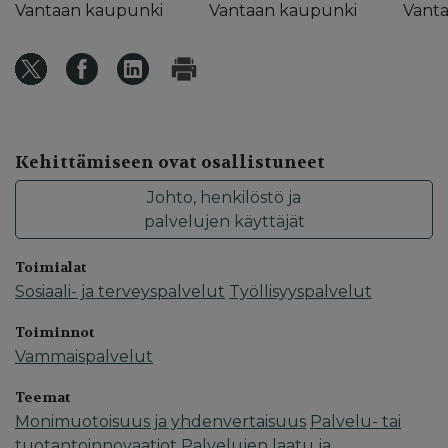
Vantaan kaupunki
Vantaan kaupunki
Vant
Kehittämiseen ovat osallistuneet
Johto, henkilöstö ja
palvelujen käyttäjät
Toimialat
Sosiaali- ja terveyspalvelut
Työllisyyspalvelut
Toiminnot
Vammaispalvelut
Teemat
Monimuotoisuus ja yhdenvertaisuus
Palvelu- tai
tuotantoinnovaatiot
Palvelujen laatu ja