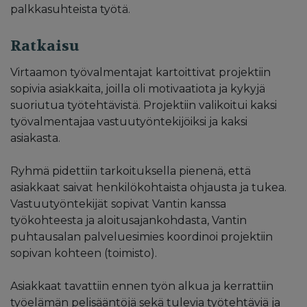
palkkasuhteista työtä.
Ratkaisu
Virtaamon työvalmentajat kartoittivat projektiin
sopivia asiakkaita, joilla oli motivaatiota ja kykyjä
suoriutua työtehtävistä. Projektiin valikoitui kaksi
työvalmentajaa vastuutyöntekijöiksi ja kaksi
asiakasta.
Ryhmä pidettiin tarkoituksella pienenä, että
asiakkaat saivat henkilökohtaista ohjausta ja tukea.
Vastuutyöntekijät sopivat Vantin kanssa
työkohteesta ja aloitusajankohdasta, Vantin
puhtausalan palveluesimies koordinoi projektiin
sopivan kohteen (toimisto).
Asiakkaat tavattiin ennen työn alkua ja kerrattiin
työelämän pelisääntöjä sekä tulevia työtehtäviä ja