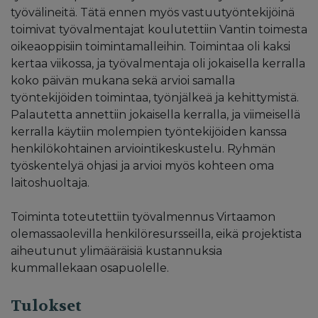
työvälineitä. Tätä ennen myös vastuutyöntekijöinä
toimivat työvalmentajat koulutettiin Vantin toimesta
oikeaoppisiin toimintamalleihin. Toimintaa oli kaksi
kertaa viikossa, ja työvalmentaja oli jokaisella kerralla
koko päivän mukana sekä arvioi samalla
työntekijöiden toimintaa, työnjälkeä ja kehittymistä.
Palautetta annettiin jokaisella kerralla, ja viimeisellä
kerralla käytiin molempien työntekijöiden kanssa
henkilökohtainen arviointikeskustelu. Ryhmän
työskentelyä ohjasi ja arvioi myös kohteen oma
laitoshuoltaja.
Toiminta toteutettiin työvalmennus Virtaamon
olemassaolevilla henkilöresursseilla, eikä projektista
aiheutunut ylimääräisiä kustannuksia
kummallekaan osapuolelle.
Tulokset