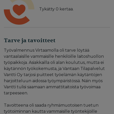
Tykätty
0
kertaa.
Tarve ja tavoitteet
Työvalmennus Virtaamolla oli tarve löytää
vantaalaisille vammaisille henkilöille laitoshuollon
työpaikkoja. Asiakkailla oli alan koulutus, mutta ei
käytännön työkokemusta, ja Vantaan Tilapalvelut
Vantti Oy tarjosi puitteet työelämän käytäntöjen
harjoitteluun aidossa työympäristössä. Näin myös
Vantti tulisi saamaan ammattitaitoista työvoimaa
tarpeeseen.
Tavoitteena oli saada ryhmämuotoisen tuetun
työtoiminnan kautta vammaisille työntekijöille