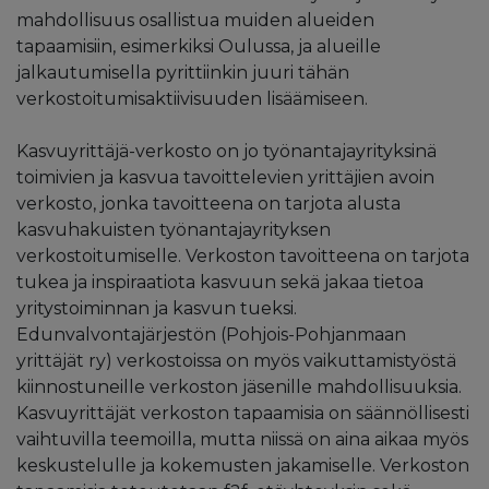
mahdollisuus osallistua muiden alueiden
tapaamisiin, esimerkiksi Oulussa, ja alueille
jalkautumisella pyrittiinkin juuri tähän
verkostoitumisaktiivisuuden lisäämiseen.
Kasvuyrittäjä-verkosto on jo työnantajayrityksinä
toimivien ja kasvua tavoittelevien yrittäjien avoin
verkosto, jonka tavoitteena on tarjota alusta
kasvuhakuisten työnantajayrityksen
verkostoitumiselle. Verkoston tavoitteena on tarjota
tukea ja inspiraatiota kasvuun sekä jakaa tietoa
yritystoiminnan ja kasvun tueksi.
Edunvalvontajärjestön (Pohjois-Pohjanmaan
yrittäjät ry) verkostoissa on myös vaikuttamistyöstä
kiinnostuneille verkoston jäsenille mahdollisuuksia.
Kasvuyrittäjät verkoston tapaamisia on säännöllisesti
vaihtuvilla teemoilla, mutta niissä on aina aikaa myös
keskustelulle ja kokemusten jakamiselle. Verkoston