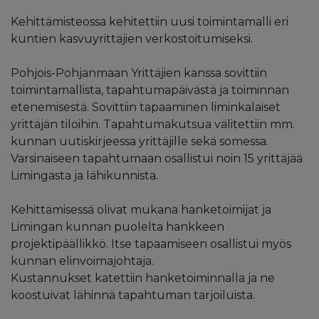
Kehittämisteossa kehitettiin uusi toimintamalli eri
kuntien kasvuyrittäjien verkostoitumiseksi.
Pohjois-Pohjanmaan Yrittäjien kanssa sovittiin
toimintamallista, tapahtumapäivästä ja toiminnan
etenemisestä. Sovittiin tapaaminen liminkalaiset
yrittäjän tiloihin. Tapahtumakutsua välitettiin mm.
kunnan uutiskirjeessa yrittäjille sekä somessa.
Varsinaiseen tapahtumaan osallistui noin 15 yrittäjää
Limingasta ja lähikunnista.
Kehittämisessä olivat mukana hanketoimijat ja
Limingan kunnan puolelta hankkeen
projektipäällikkö. Itse tapaamiseen osallistui myös
kunnan elinvoimajohtaja.
Kustannukset katettiin hanketoiminnalla ja ne
koostuivat lähinnä tapahtuman tarjoiluista.