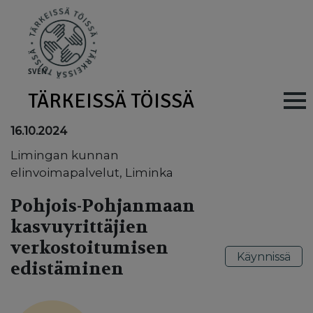
Skip to main content
SV
EN
TÄRKEISSÄ TÖISSÄ
Main navig
16.10.2024
Limingan kunnan
elinvoimapalvelut, Liminka
Pohjois-Pohjanmaan
kasvuyrittäjien
verkostoitumisen
Käynnissä
edistäminen