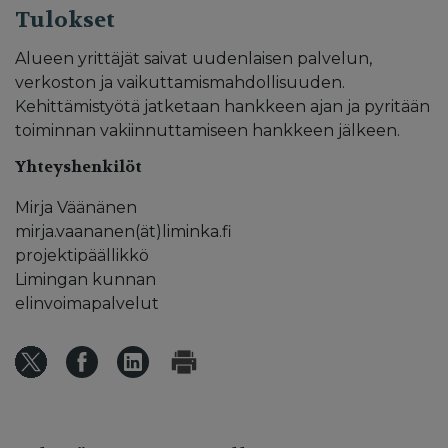
Tulokset
Alueen yrittäjät saivat uudenlaisen palvelun,
verkoston ja vaikuttamismahdollisuuden.
Kehittämistyötä jatketaan hankkeen ajan ja pyritään
toiminnan vakiinnuttamiseen hankkeen jälkeen.
Yhteyshenkilöt
Mirja Väänänen
mirja.vaananen(ät)liminka.fi
projektipäällikkö
Limingan kunnan
elinvoimapalvelut