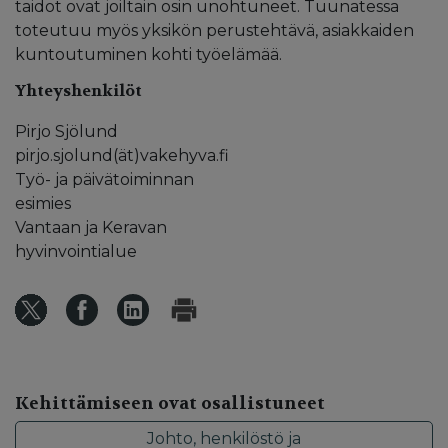
taidot ovat joiltain osin unohtuneet. Tuunatessa
toteutuu myös yksikön perustehtävä, asiakkaiden
kuntoutuminen kohti työelämää.
Yhteyshenkilöt
Pirjo Sjölund
pirjo.sjolund(ät)vakehyva.fi
Työ- ja päivätoiminnan
esimies
Vantaan ja Keravan
hyvinvointialue
Kehittämiseen ovat osallistuneet
Johto, henkilöstö ja