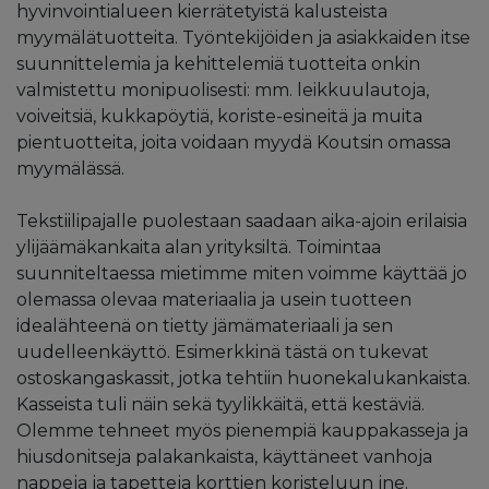
hyvinvointialueen kierrätetyistä kalusteista
myymälätuotteita. Työntekijöiden ja asiakkaiden itse
suunnittelemia ja kehittelemiä tuotteita onkin
valmistettu monipuolisesti: mm. leikkuulautoja,
voiveitsiä, kukkapöytiä, koriste-esineitä ja muita
pientuotteita, joita voidaan myydä Koutsin omassa
myymälässä.
Tekstiilipajalle puolestaan saadaan aika-ajoin erilaisia
ylijäämäkankaita alan yrityksiltä. Toimintaa
suunniteltaessa mietimme miten voimme käyttää jo
olemassa olevaa materiaalia ja usein tuotteen
idealähteenä on tietty jämämateriaali ja sen
uudelleenkäyttö. Esimerkkinä tästä on tukevat
ostoskangaskassit, jotka tehtiin huonekalukankaista.
Kasseista tuli näin sekä tyylikkäitä, että kestäviä.
Olemme tehneet myös pienempiä kauppakasseja ja
hiusdonitseja palakankaista, käyttäneet vanhoja
nappeja ja tapetteja korttien koristeluun jne.