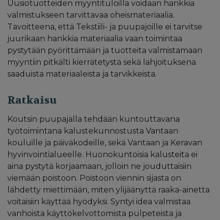
Uusiotuotteiden myyntituloilla voidaan hankkia
valmistukseen tarvittavaa oheismateriaalia.
Tavoitteena, että Tekstiili- ja puupajoille ei tarvitse
juurikaan hankkia materiaalia vaan toimintaa
pystytään pyörittämään ja tuotteita valmistamaan
myyntiin pitkälti kierrätetystä sekä lahjoituksena
saaduista materiaaleista ja tarvikkeista.
Ratkaisu
Koutsin puupajalla tehdään kuntouttavana
työtoimintana kalustekunnostusta Vantaan
kouluille ja päiväkodeille, sekä Vantaan ja Keravan
hyvinvointialueelle. Huonokuntoisia kalusteita ei
aina pystytä korjaamaan, jolloin ne jouduttaisiin
viemään poistoon. Poistoon viennin sijasta on
lähdetty miettimään, miten ylijäänyttä raaka-ainetta
voitaisiin käyttää hyödyksi. Syntyi idea valmistaa
vanhoista käyttökelvottomista pulpeteista ja