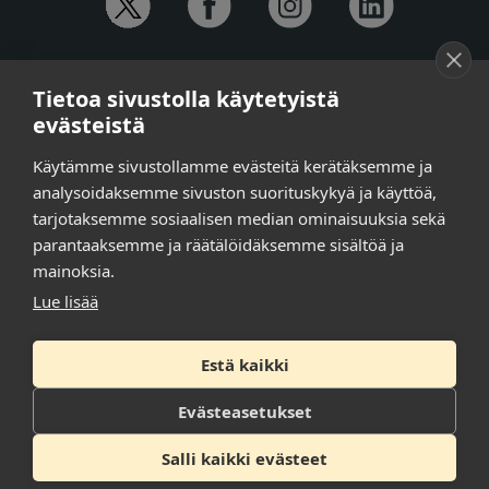
YHTEYSTIEDOT
Tietoa sivustolla käytetyistä
Anna-Mari Jaanu,
kehittämispäällikkö,
evästeistä
puh. +358 50 572 4620
Henna Honkalo,
viestintäpäällikkö,
Käytämme sivustollamme evästeitä kerätäksemme ja
puh. +358 50 479 6618
analysoidaksemme sivuston suorituskykyä ja käyttöä,
Ilari Raiski,
viestintä- ja tapahtumakoordinaattori,
tarjotaksemme sosiaalisen median ominaisuuksia sekä
puh. +358 45 130 3832
parantaaksemme ja räätälöidäksemme sisältöä ja
Susanna Laasio,
sihteeri,
puh. +358 50 590 4619
mainoksia.
tarkeissatoissa[a]kt.fi
Lue lisää
Estä kaikki
Tilaa uutiskirje
Tietosuojaseloste
Evästeasetukset
Saavutettavuusseloste
Salli kaikki evästeet