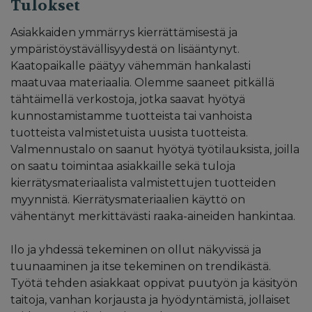
Tulokset
Asiakkaiden ymmärrys kierrättämisestä ja
ympäristöystävällisyydestä on lisääntynyt.
Kaatopaikalle päätyy vähemmän hankalasti
maatuvaa materiaalia. Olemme saaneet pitkällä
tähtäimellä verkostoja, jotka saavat hyötyä
kunnostamistamme tuotteista tai vanhoista
tuotteista valmistetuista uusista tuotteista.
Valmennustalo on saanut hyötyä työtilauksista, joilla
on saatu toimintaa asiakkaille sekä tuloja
kierrätysmateriaalista valmistettujen tuotteiden
myynnistä. Kierrätysmateriaalien käyttö on
vähentänyt merkittävästi raaka-aineiden hankintaa.
Ilo ja yhdessä tekeminen on ollut näkyvissä ja
tuunaaminen ja itse tekeminen on trendikästä.
Työtä tehden asiakkaat oppivat puutyön ja käsityön
taitoja, vanhan korjausta ja hyödyntämistä, jollaiset