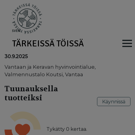
Skip to main content
SV
EN
TÄRKEISSÄ TÖISSÄ
Main navig
30.9.2025
Vantaan ja Keravan hyvinvointialue,
Valmennustalo Koutsi, Vantaa
Tuunauksella
tuotteiksi
Käynnissä
Tykätty
0
kertaa.