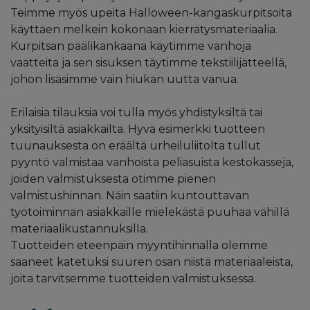
Teimme myös upeita Halloween-kangaskurpitsoita
käyttäen melkein kokonaan kierrätysmateriaalia.
Kurpitsan päälikankaana käytimme vanhoja
vaatteita ja sen sisuksen täytimme tekstiilijätteellä,
johon lisäsimme vain hiukan uutta vanua.
Erilaisia tilauksia voi tulla myös yhdistyksiltä tai
yksityisiltä asiakkailta. Hyvä esimerkki tuotteen
tuunauksesta on eräältä urheiluliitolta tullut
pyyntö valmistaa vanhoista peliasuista kestokasseja,
joiden valmistuksesta otimme pienen
valmistushinnan. Näin saatiin kuntouttavan
työtoiminnan asiakkaille mielekästä puuhaa vähillä
materiaalikustannuksilla.
Tuotteiden eteenpäin myyntihinnalla olemme
saaneet katetuksi suuren osan niistä materiaaleista,
joita tarvitsemme tuotteiden valmistuksessa.