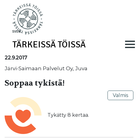
Skip to main content
SV
EN
TÄRKEISSÄ TÖISSÄ
Main navig
22.9.2017
Järvi-Saimaan Palvelut Oy, Juva
Soppaa tykistä!
Valmis
Tykätty
8
kertaa.