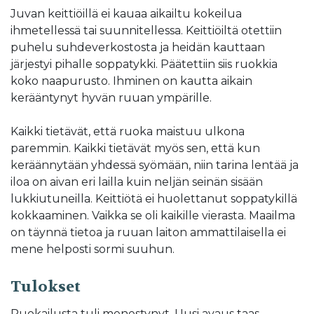
Juvan keittiöillä ei kauaa aikailtu kokeilua
ihmetellessä tai suunnitellessa. Keittiöiltä otettiin
puhelu suhdeverkostosta ja heidän kauttaan
järjestyi pihalle soppatykki. Päätettiin siis ruokkia
koko naapurusto. Ihminen on kautta aikain
kerääntynyt hyvän ruuan ympärille.
Kaikki tietävät, että ruoka maistuu ulkona
paremmin. Kaikki tietävät myös sen, että kun
keräännytään yhdessä syömään, niin tarina lentää ja
iloa on aivan eri lailla kuin neljän seinän sisään
lukkiutuneilla. Keittiötä ei huolettanut soppatykillä
kokkaaminen. Vaikka se oli kaikille vierasta. Maailma
on täynnä tietoa ja ruuan laiton ammattilaisella ei
mene helposti sormi suuhun.
Tulokset
Ruokailusta tuli menestynyt. Uusi avaus taas