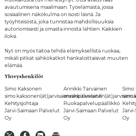
avautumisena maailmaan. Työelämästä, jossa
sosiaalinen näkökulma on isosti läsnä. Ja
työyhteisöstä, joka tunnistaa mahdollisuuksia
autonomisesti ja omasta innosta lähtien. Kaikkien
iloksi.
Nyt on myös taitoa tehdä elämyksellistä ruokaa,
mikäli pitkät sähkökatkot hankaloittaisivat muuten
elämää.
Yhteyshenkilöt
Simo Kaksonen
Annikki Tarvainen
Simo
simo.kaksonen(ät)jarvisaimaanpalvelut.fi
annikki.tarvainen(ät)jarvisaim
simo.
Kehitysjohtaja
Ruokapalvelupäällikkö
Kehit
Järvi-Saimaan Palvelut
Järvi-Saimaan Palvelut
Järvi
Oy
Oy
Oy