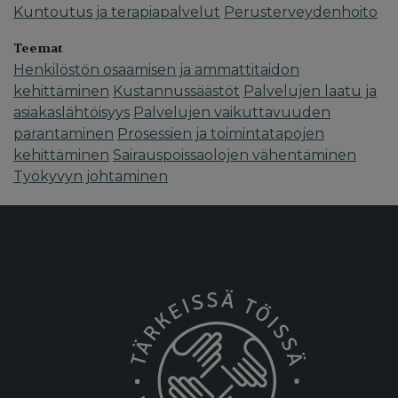
Kuntoutus ja terapiapalvelut
Perusterveydenhoito
Teemat
Henkilöstön osaamisen ja ammattitaidon
kehittäminen
Kustannussäästöt
Palvelujen laatu ja
asiakaslähtöisyys
Palvelujen vaikuttavuuden
parantaminen
Prosessien ja toimintatapojen
kehittäminen
Sairauspoissaolojen vähentäminen
Työkyvyn johtaminen