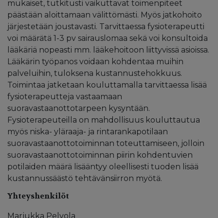
mukaiset, tutkitusti vaikuttavat toimenpiteet
päästään aloittamaan välittömästi. Myös jatkohoito
järjestetään joustavasti. Tarvittaessa fysioterapeutti
voi määrätä 1-3 pv sairauslomaa sekä voi konsultoida
lääkäriä nopeasti mm. lääkehoitoon liittyvissä asioissa.
Lääkärin työpanos voidaan kohdentaa muihin
palveluihin, tuloksena kustannustehokkuus.
Toimintaa jatketaan kouluttamalla tarvittaessa lisää
fysioterapeutteja vastaamaan
suoravastaanottotarpeen kysyntään.
Fysioterapeuteilla on mahdollisuus kouluttautua
myös niska- yläraaja- ja rintarankapotilaan
suoravastaanottotoiminnan toteuttamiseen, jolloin
suoravastaanottotoiminnan piirin kohdentuvien
potilaiden määrä lisääntyy oleellisesti tuoden lisää
kustannussäästö tehtävänsiirron myötä.
Yhteyshenkilöt
Marjukka Pelvola