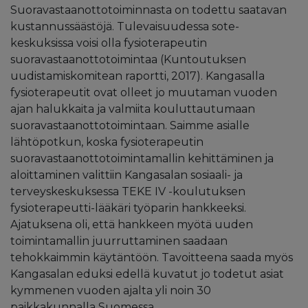
Suoravastaanottotoiminnasta on todettu saatavan
kustannussäästöjä. Tulevaisuudessa sote-
keskuksissa voisi olla fysioterapeutin
suoravastaanottotoimintaa (Kuntoutuksen
uudistamiskomitean raportti, 2017). Kangasalla
fysioterapeutit ovat olleet jo muutaman vuoden
ajan halukkaita ja valmiita kouluttautumaan
suoravastaanottotoimintaan. Saimme asialle
lähtöpotkun, koska fysioterapeutin
suoravastaanottotoimintamallin kehittäminen ja
aloittaminen valittiin Kangasalan sosiaali- ja
terveyskeskuksessa TEKE IV -koulutuksen
fysioterapeutti-lääkäri työparin hankkeeksi.
Ajatuksena oli, että hankkeen myötä uuden
toimintamallin juurruttaminen saadaan
tehokkaimmin käytäntöön. Tavoitteena saada myös
Kangasalan eduksi edellä kuvatut jo todetut asiat
kymmenen vuoden ajalta yli noin 30
paikkakunnalla Suomessa.