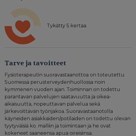
Tykätty
5
kertaa.
Tarve ja tavoitteet
Fysioterapeutin suoravastaanottoa on toteutettu
Suomessa perusterveydenhuollossa noin
kymmenen vuoden ajan. Toiminnan on todettu
parantavan palvelujen saatavuutta ja oikea-
aikaisuutta, nopeuttavan palvelua sekä
järkevoittävän työnjakoa. Suoravastaanotolla
käyneiden asiakkaiden/potilaiden on todettu olevan
tyytyväisiä ko. malliin ja toimintaan ja he ovat
kokeneet saaneensa apua oireisiinsa.