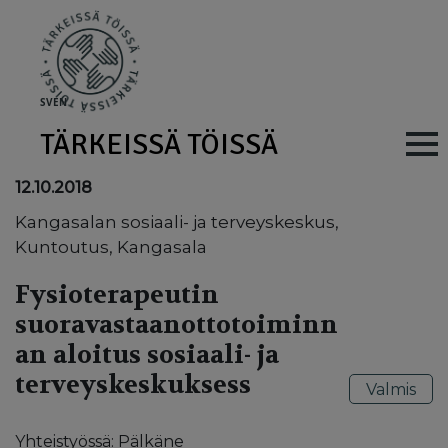
Skip to main content
SV
EN
TÄRKEISSÄ TÖISSÄ
Main navig
12.10.2018
Kangasalan sosiaali- ja terveyskeskus,
Kuntoutus, Kangasala
Fysioterapeutin
suoravastaanottotoiminn
an aloitus sosiaali- ja
terveyskeskuksess
Valmis
Yhteistyössä: Pälkäne