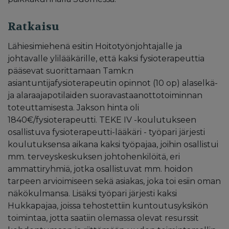
Ratkaisu
Lähiesimiehenä esitin Hoitotyönjohtajalle ja
johtavalle ylilääkärille, että kaksi fysioterapeuttia
pääsevat suorittamaan Tamk:n
asiantuntijafysioterapeutin opinnot (10 op) alaselkä-
ja alaraajapotilaiden suoravastaanottotoiminnan
toteuttamisesta. Jakson hinta oli
1840€/fysioterapeutti. TEKE IV -koulutukseen
osallistuva fysioterapeutti-lääkäri - työpari järjesti
koulutuksensa aikana kaksi työpajaa, joihin osallistui
mm. terveyskeskuksen johtohenkilöitä, eri
ammattiryhmiä, jotka osallistuvat mm. hoidon
tarpeen arvioimiseen sekä asiakas, joka toi esiin oman
näkökulmansa. Lisäksi työpari järjesti kaksi
Hukkapajaa, joissa tehostettiin kuntoutusyksikön
toimintaa, jotta saatiin olemassa olevat resurssit