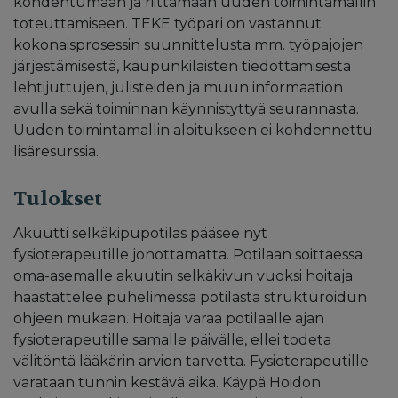
kohdentumaan ja riittämään uuden toimintamallin
toteuttamiseen. TEKE työpari on vastannut
kokonaisprosessin suunnittelusta mm. työpajojen
järjestämisestä, kaupunkilaisten tiedottamisesta
lehtijuttujen, julisteiden ja muun informaation
avulla sekä toiminnan käynnistyttyä seurannasta.
Uuden toimintamallin aloitukseen ei kohdennettu
lisäresurssia.
Tulokset
Akuutti selkäkipupotilas pääsee nyt
fysioterapeutille jonottamatta. Potilaan soittaessa
oma-asemalle akuutin selkäkivun vuoksi hoitaja
haastattelee puhelimessa potilasta strukturoidun
ohjeen mukaan. Hoitaja varaa potilaalle ajan
fysioterapeutille samalle päivälle, ellei todeta
välitöntä lääkärin arvion tarvetta. Fysioterapeutille
varataan tunnin kestävä aika. Käypä Hoidon