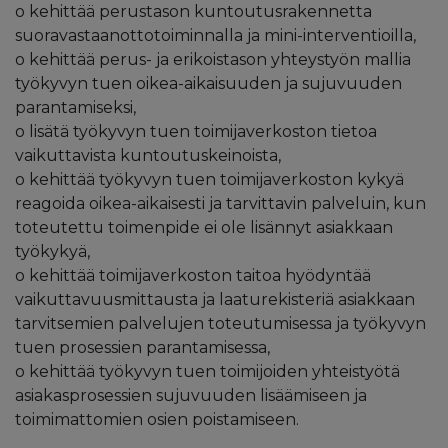
o kehittää perustason kuntoutusrakennetta
suoravastaanottotoiminnalla ja mini-interventioilla,
o kehittää perus- ja erikoistason yhteystyön mallia
työkyvyn tuen oikea-aikaisuuden ja sujuvuuden
parantamiseksi,
o lisätä työkyvyn tuen toimijaverkoston tietoa
vaikuttavista kuntoutuskeinoista,
o kehittää työkyvyn tuen toimijaverkoston kykyä
reagoida oikea-aikaisesti ja tarvittavin palveluin, kun
toteutettu toimenpide ei ole lisännyt asiakkaan
työkykyä,
o kehittää toimijaverkoston taitoa hyödyntää
vaikuttavuusmittausta ja laaturekisteriä asiakkaan
tarvitsemien palvelujen toteutumisessa ja työkyvyn
tuen prosessien parantamisessa,
o kehittää työkyvyn tuen toimijoiden yhteistyötä
asiakasprosessien sujuvuuden lisäämiseen ja
toimimattomien osien poistamiseen.