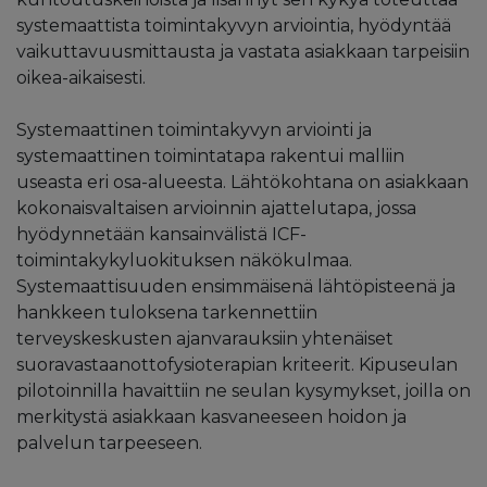
systemaattista toimintakyvyn arviointia, hyödyntää
vaikuttavuusmittausta ja vastata asiakkaan tarpeisiin
oikea-aikaisesti.
Systemaattinen toimintakyvyn arviointi ja
systemaattinen toimintatapa rakentui malliin
useasta eri osa-alueesta. Lähtökohtana on asiakkaan
kokonaisvaltaisen arvioinnin ajattelutapa, jossa
hyödynnetään kansainvälistä ICF-
toimintakykyluokituksen näkökulmaa.
Systemaattisuuden ensimmäisenä lähtöpisteenä ja
hankkeen tuloksena tarkennettiin
terveyskeskusten ajanvarauksiin yhtenäiset
suoravastaanottofysioterapian kriteerit. Kipuseulan
pilotoinnilla havaittiin ne seulan kysymykset, joilla on
merkitystä asiakkaan kasvaneeseen hoidon ja
palvelun tarpeeseen.