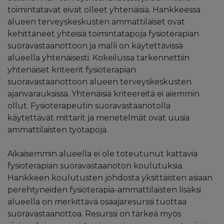
toimintatavat eivät olleet yhtenäisiä. Hankkeessa
alueen terveyskeskusten ammattilaiset ovat
kehittäneet yhteisiä toimintatapoja fysioterapian
suoravastaanottoon ja malli on käytettävissä
alueella yhtenäisesti. Kokeilussa tarkennettiin
yhtenäiset kriteerit fysioterapian
suoravastaanottoon alueen terveyskeskusten
ajanvarauksissa. Yhtenäisiä kriteereitä ei aiemmin
ollut. Fysioterapeutin suoravastaanotolla
käytettävät mittarit ja menetelmät ovat uusia
ammattilaisten työtapoja.
Aikaisemmin alueella ei ole toteutunut kattavia
fysioterapian suoravastaanoton koulutuksia.
Hankkeen koulutusten johdosta yksittäisten asiaan
perehtyneiden fysioterapia-ammattilaisten lisäksi
alueella on merkittävä osaajaresurssi tuottaa
suoravastaanottoa. Resurssi on tärkeä myös