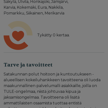
Säkylä, Ulvila, Honkajoki, Jämijärvi,
Karvia, Kokemäki, Eura, Nakkila,
Pomarkku, Siikainen, Merikarvia
Tykätty
0
kertaa.
Tarve ja tavoitteet
Satakunnan polut hoitoon ja kuntoutukseen -
alueellisen kokeiluhankkeen tavoitteena oli luoda
maakunnallinen palvelumalli asiakkaille, joilla on
TULE-ongelmaa, niistä johtuvaa kipua ja
jaksamisongelmaa. Tavoitteena oli lisätä
ammattilaisten osaamista tuottaa entistä