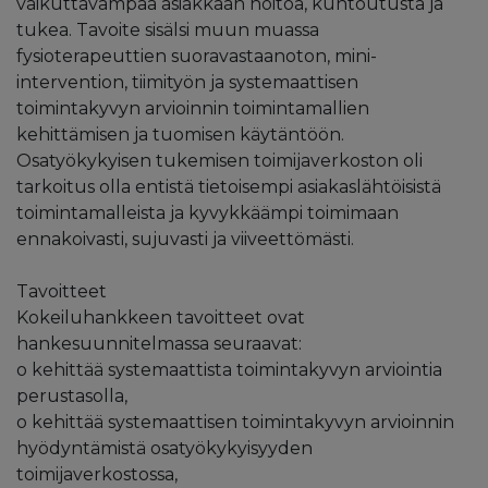
vaikuttavampaa asiakkaan hoitoa, kuntoutusta ja
tukea. Tavoite sisälsi muun muassa
fysioterapeuttien suoravastaanoton, mini-
intervention, tiimityön ja systemaattisen
toimintakyvyn arvioinnin toimintamallien
kehittämisen ja tuomisen käytäntöön.
Osatyökykyisen tukemisen toimijaverkoston oli
tarkoitus olla entistä tietoisempi asiakaslähtöisistä
toimintamalleista ja kyvykkäämpi toimimaan
ennakoivasti, sujuvasti ja viiveettömästi.
Tavoitteet
Kokeiluhankkeen tavoitteet ovat
hankesuunnitelmassa seuraavat:
o kehittää systemaattista toimintakyvyn arviointia
perustasolla,
o kehittää systemaattisen toimintakyvyn arvioinnin
hyödyntämistä osatyökykyisyyden
toimijaverkostossa,