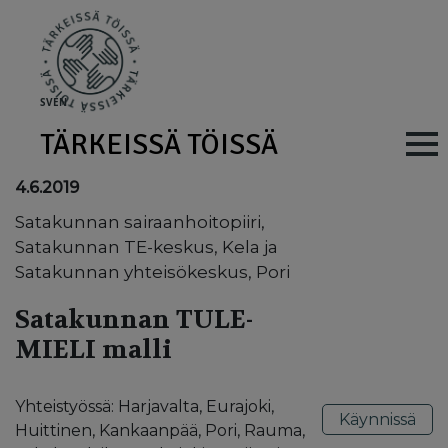
Skip to main content
SV
EN
TÄRKEISSÄ TÖISSÄ
Main navig
4.6.2019
Satakunnan sairaanhoitopiiri,
Satakunnan TE-keskus, Kela ja
Satakunnan yhteisökeskus, Pori
Satakunnan TULE-
MIELI malli
Yhteistyössä: Harjavalta, Eurajoki,
Käynnissä
Huittinen, Kankaanpää, Pori, Rauma,