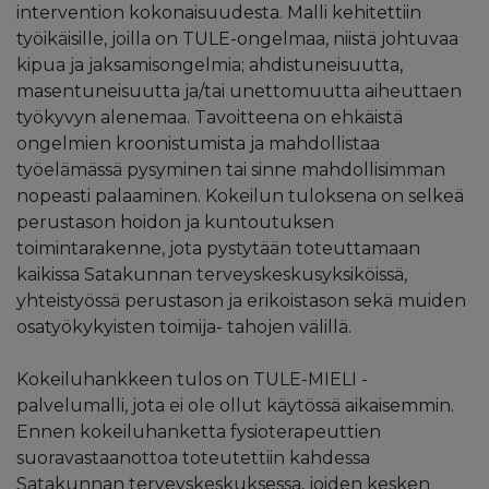
intervention kokonaisuudesta. Malli kehitettiin
työikäisille, joilla on TULE-ongelmaa, niistä johtuvaa
kipua ja jaksamisongelmia; ahdistuneisuutta,
masentuneisuutta ja/tai unettomuutta aiheuttaen
työkyvyn alenemaa. Tavoitteena on ehkäistä
ongelmien kroonistumista ja mahdollistaa
työelämässä pysyminen tai sinne mahdollisimman
nopeasti palaaminen. Kokeilun tuloksena on selkeä
perustason hoidon ja kuntoutuksen
toimintarakenne, jota pystytään toteuttamaan
kaikissa Satakunnan terveyskeskusyksiköissä,
yhteistyössä perustason ja erikoistason sekä muiden
osatyökykyisten toimija- tahojen välillä.
Kokeiluhankkeen tulos on TULE-MIELI -
palvelumalli, jota ei ole ollut käytössä aikaisemmin.
Ennen kokeiluhanketta fysioterapeuttien
suoravastaanottoa toteutettiin kahdessa
Satakunnan terveyskeskuksessa, joiden kesken