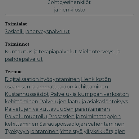
Johto/esihenkilöt
ja henkilöstö
Toimialat
Sosiaali- ja terveyspalvelut
Toiminnot
Kuntoutus ja terapiapalvelut
Mielenterveys- ja
päihdepalvelut
Teemat
Digitalisaation hyödyntäminen
Henkilöstön
osaamisen ja ammattitaidon kehittäminen
Kustannussäästöt
Palvelu- ja kumppaniverkoston
kehittäminen
Palvelujen laatu ja asiakaslähtöisyys
Palvelujen vaikuttavuuden parantaminen
Palvelumuotoilu
Prosessien ja toimintatapojen
kehittäminen
Sairauspoissaolojen vähentäminen
Työkyvyn johtaminen
Yhteistyö yli yksikkörajojen