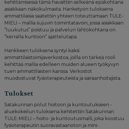
kehittämisessä tämä havaittiin selkeänä epäkohtana
asiakkaan näkökulmasta. Hanketyön tuloksena
ammattilaisia saatettiin yhteen toteuttamaan TULE-
MIELI – mallia sujuvin toimintatavoin, jossa asiakkaan
”luukutus” poistuu ja palvelun lähtökohtana on
”kerralla kuntoon” ajattelutapa.
Hankkeen tuloksena syntyi kaksi
ammattilaistoimijaverkostoa, joilla on tärkeä rooli
kehittää mallia edelleen muiden alueen työkyvyn
tuen ammattilaisten kanssa. Verkostot
muodostuvat fysioterapeuteista ja sairaanhoitajista.
Tulokset
Satakunnan polut hoitoon ja kuntoutukseen -
aluekokeilun tuloksena kehitettiin Satakunnan
TULE-MIELI – hoito- ja kuntoutusmalli, joka koostuu
fysioterapeutin suoravastaanoton ja mini-