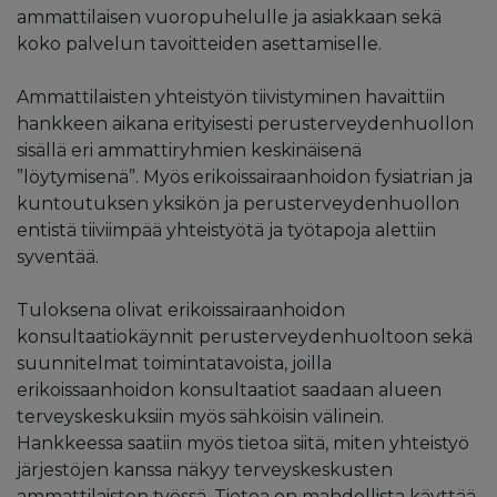
ammattilaisen vuoropuhelulle ja asiakkaan sekä
koko palvelun tavoitteiden asettamiselle.
Ammattilaisten yhteistyön tiivistyminen havaittiin
hankkeen aikana erityisesti perusterveydenhuollon
sisällä eri ammattiryhmien keskinäisenä
”löytymisenä”. Myös erikoissairaanhoidon fysiatrian ja
kuntoutuksen yksikön ja perusterveydenhuollon
entistä tiiviimpää yhteistyötä ja työtapoja alettiin
syventää.
Tuloksena olivat erikoissairaanhoidon
konsultaatiokäynnit perusterveydenhuoltoon sekä
suunnitelmat toimintatavoista, joilla
erikoissaanhoidon konsultaatiot saadaan alueen
terveyskeskuksiin myös sähköisin välinein.
Hankkeessa saatiin myös tietoa siitä, miten yhteistyö
järjestöjen kanssa näkyy terveyskeskusten
ammattilaisten työssä. Tietoa on mahdollista käyttää