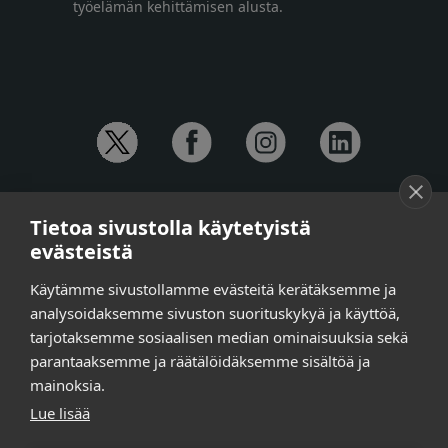
työelämän kehittämisen alusta.
YHTEYSTIEDOT
Tietoa sivustolla käytetyistä
Anna-Mari Jaanu,
kehittämispäällikkö,
evästeistä
puh. +358 50 572 4620
Henna Honkalo,
viestintäpäällikkö,
Käytämme sivustollamme evästeitä kerätäksemme ja
puh. +358 50 479 6618
analysoidaksemme sivuston suorituskykyä ja käyttöä,
Ilari Raiski,
viestintä- ja tapahtumakoordinaattori,
tarjotaksemme sosiaalisen median ominaisuuksia sekä
puh. +358 45 130 3832
parantaaksemme ja räätälöidäksemme sisältöä ja
Susanna Laasio,
sihteeri,
puh. +358 50 590 4619
mainoksia.
tarkeissatoissa[a]kt.fi
Lue lisää