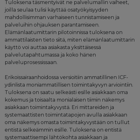
Tuloksena täsmentyivät ne palvelumallin vaiheet,
joilla seulaa tulisi käyttää osatyökyisyyden
mahdollisimman varhaiseen tunnistamiseen ja
palveluihin ohjauksen parantamiseen.
Elämänlaatumittarin pilotoinnissa tuloksena on
ammattilaisten tieto siitä, miten elämänlaatumittarin
käyttö voi auttaa asiakasta yksittäisessä
palvelutapahtumassa ja koko hänen
palveluprosessissaan.
Erikoissairaanhoidossa versioitiin ammatillinen ICF-
ydinlista moniammatillisen toimintakyvyn arviointiin.
Tuloksena on saatu selkeästi esille asiakkaan oma
kokemus ja toisaalta monialaisen tiimin näkemys
asiakkaan toimintakyvystä. Eri mittareiden ja
systemaattisten toimintatapojen avulla asiakkaan
oma näkemys omasta toimintakyvystään on tullut
entistä selkeämmin esille. Tuloksena on entistä
systemaattisempi lähtökohta asiakkaan ja