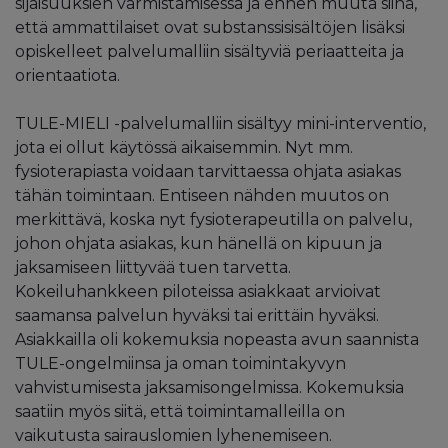
sijaisuuksien varmistamisessa ja ennen muuta siinä,
että ammattilaiset ovat substanssisisältöjen lisäksi
opiskelleet palvelumalliin sisältyviä periaatteita ja
orientaatiota.
TULE-MIELI -palvelumalliin sisältyy mini-interventio,
jota ei ollut käytössä aikaisemmin. Nyt mm.
fysioterapiasta voidaan tarvittaessa ohjata asiakas
tähän toimintaan. Entiseen nähden muutos on
merkittävä, koska nyt fysioterapeutilla on palvelu,
johon ohjata asiakas, kun hänellä on kipuun ja
jaksamiseen liittyvää tuen tarvetta.
Kokeiluhankkeen piloteissa asiakkaat arvioivat
saamansa palvelun hyväksi tai erittäin hyväksi.
Asiakkailla oli kokemuksia nopeasta avun saannista
TULE-ongelmiinsa ja oman toimintakyvyn
vahvistumisesta jaksamisongelmissa. Kokemuksia
saatiin myös siitä, että toimintamalleilla on
vaikutusta sairauslomien lyhenemiseen.