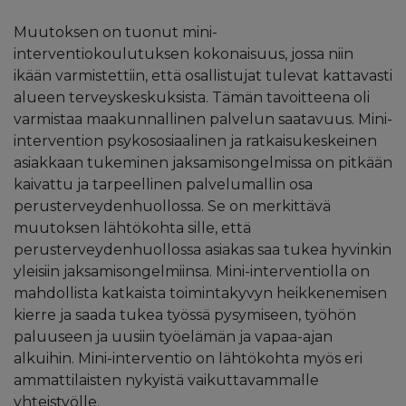
Muutoksen on tuonut mini-
interventiokoulutuksen kokonaisuus, jossa niin
ikään varmistettiin, että osallistujat tulevat kattavasti
alueen terveyskeskuksista. Tämän tavoitteena oli
varmistaa maakunnallinen palvelun saatavuus. Mini-
intervention psykososiaalinen ja ratkaisukeskeinen
asiakkaan tukeminen jaksamisongelmissa on pitkään
kaivattu ja tarpeellinen palvelumallin osa
perusterveydenhuollossa. Se on merkittävä
muutoksen lähtökohta sille, että
perusterveydenhuollossa asiakas saa tukea hyvinkin
yleisiin jaksamisongelmiinsa. Mini-interventiolla on
mahdollista katkaista toimintakyvyn heikkenemisen
kierre ja saada tukea työssä pysymiseen, työhön
paluuseen ja uusiin työelämän ja vapaa-ajan
alkuihin. Mini-interventio on lähtökohta myös eri
ammattilaisten nykyistä vaikuttavammalle
yhteistyölle.