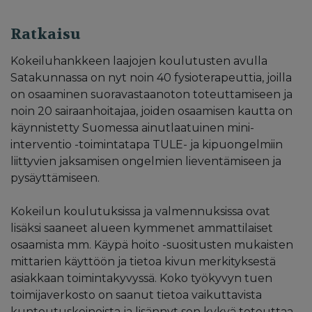
Ratkaisu
Kokeiluhankkeen laajojen koulutusten avulla
Satakunnassa on nyt noin 40 fysioterapeuttia, joilla
on osaaminen suoravastaanoton toteuttamiseen ja
noin 20 sairaanhoitajaa, joiden osaamisen kautta on
käynnistetty Suomessa ainutlaatuinen mini-
interventio -toimintatapa TULE- ja kipuongelmiin
liittyvien jaksamisen ongelmien lieventämiseen ja
pysäyttämiseen.
Kokeilun koulutuksissa ja valmennuksissa ovat
lisäksi saaneet alueen kymmenet ammattilaiset
osaamista mm. Käypä hoito -suositusten mukaisten
mittarien käyttöön ja tietoa kivun merkityksestä
asiakkaan toimintakyvyssä. Koko työkyvyn tuen
toimijaverkosto on saanut tietoa vaikuttavista
kuntoutuskeinoista ja lisännyt sen kykyä toteuttaa