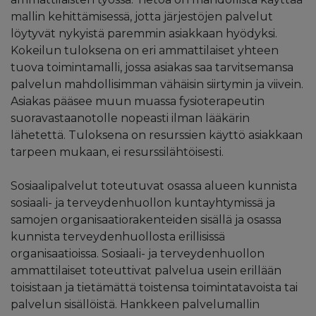
mallin kehittämisessä, jotta järjestöjen palvelut
löytyvät nykyistä paremmin asiakkaan hyödyksi.
Kokeilun tuloksena on eri ammattilaiset yhteen
tuova toimintamalli, jossa asiakas saa tarvitsemansa
palvelun mahdollisimman vähäisin siirtymin ja viivein.
Asiakas pääsee muun muassa fysioterapeutin
suoravastaanotolle nopeasti ilman lääkärin
lähetettä. Tuloksena on resurssien käyttö asiakkaan
tarpeen mukaan, ei resurssilähtöisesti.
Sosiaalipalvelut toteutuvat osassa alueen kunnista
sosiaali- ja terveydenhuollon kuntayhtymissä ja
samojen organisaatiorakenteiden sisällä ja osassa
kunnista terveydenhuollosta erillisissä
organisaatioissa. Sosiaali- ja terveydenhuollon
ammattilaiset toteuttivat palvelua usein erillään
toisistaan ja tietämättä toistensa toimintatavoista tai
palvelun sisällöistä. Hankkeen palvelumallin