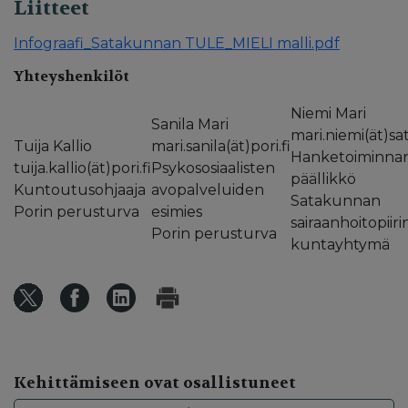
Liitteet
Infograafi_Satakunnan TULE_MIELI malli.pdf
Yhteyshenkilöt
Niemi Mari
Sanila Mari
mari.niemi(ät)sat
Tuija Kallio
mari.sanila(ät)pori.fi
Hanketoiminna
tuija.kallio(ät)pori.fi
Psykososiaalisten
päällikkö
Kuntoutusohjaaja
avopalveluiden
Satakunnan
Porin perusturva
esimies
sairaanhoitopiiri
Porin perusturva
kuntayhtymä
Kehittämiseen ovat osallistuneet