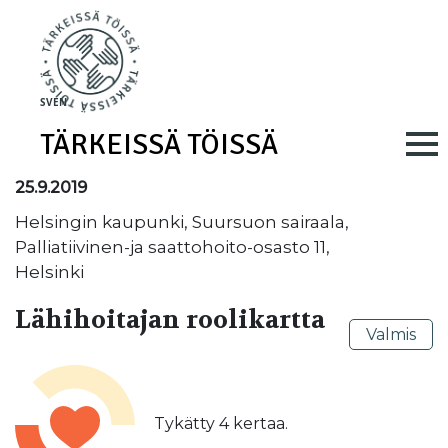
Skip to main content
SV
EN
TÄRKEISSÄ TÖISSÄ
Main navig
25.9.2019
Helsingin kaupunki, Suursuon sairaala,
Palliatiivinen-ja saattohoito-osasto 11,
Helsinki
Lähihoitajan roolikartta
Valmis
Tykätty
4
kertaa.