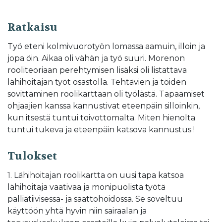
Ratkaisu
Työ eteni kolmivuorotyön lomassa aamuin, illoin ja
jopa öin. Aikaa oli vähän ja työ suuri. Morenon
rooliteoriaan perehtymisen lisäksi oli listattava
lähihoitajan työt osastolla. Tehtävien ja töiden
sovittaminen roolikarttaan oli työlästä. Tapaamiset
ohjaajien kanssa kannustivat eteenpäin silloinkin,
kun itsestä tuntui toivottomalta. Miten hienolta
tuntui tukeva ja eteenpäin katsova kannustus !
Tulokset
1. Lähihoitajan roolikartta on uusi tapa katsoa
lähihoitaja vaativaa ja monipuolista työtä
palliatiivisessa- ja saattohoidossa. Se soveltuu
käyttöön yhtä hyvin niin sairaalan ja