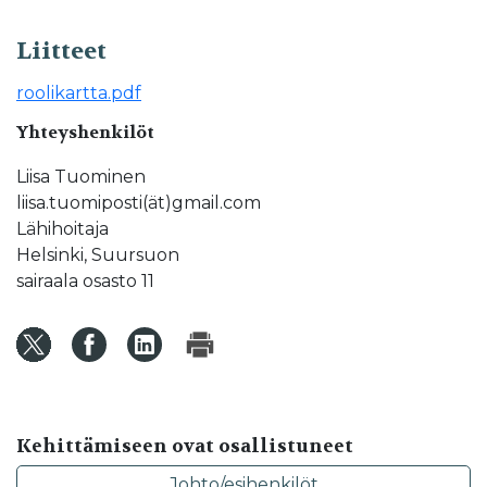
Liitteet
roolikartta.pdf
Yhteyshenkilöt
Liisa Tuominen
liisa.tuomiposti(ät)gmail.com
Lähihoitaja
Helsinki, Suursuon
sairaala osasto 11
Kehittämiseen ovat osallistuneet
Johto/esihenkilöt