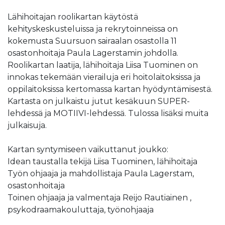
Lähihoitajan roolikartan käytöstä
kehityskeskusteluissa ja rekrytoinneissa on
kokemusta Suursuon sairaalan osastolla 11
osastonhoitaja Paula Lagerstamin johdolla.
Roolikartan laatija, lähihoitaja Liisa Tuominen on
innokas tekemään vierailuja eri hoitolaitoksissa ja
oppilaitoksissa kertomassa kartan hyödyntämisestä.
Kartasta on julkaistu jutut kesäkuun SUPER-
lehdessä ja MOTIIVI-lehdessä. Tulossa lisäksi muita
julkaisuja.
Kartan syntymiseen vaikuttanut joukko:
Idean taustalla tekijä Liisa Tuominen, lähihoitaja
Työn ohjaaja ja mahdollistaja Paula Lagerstam,
osastonhoitaja
Toinen ohjaaja ja valmentaja Reijo Rautiainen ,
psykodraamakouluttaja, työnohjaaja