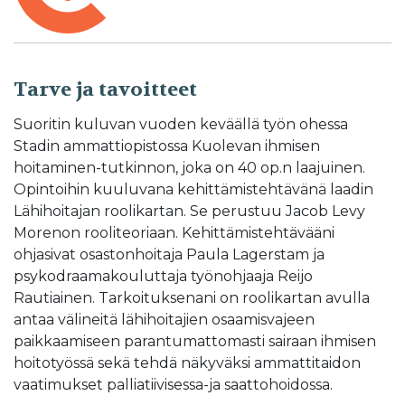
Tarve ja tavoitteet
Suoritin kuluvan vuoden keväällä työn ohessa
Stadin ammattiopistossa Kuolevan ihmisen
hoitaminen-tutkinnon, joka on 40 op.n laajuinen.
Opintoihin kuuluvana kehittämistehtävänä laadin
Lähihoitajan roolikartan. Se perustuu Jacob Levy
Morenon rooliteoriaan. Kehittämistehtävääni
ohjasivat osastonhoitaja Paula Lagerstam ja
psykodraamakouluttaja työnohjaaja Reijo
Rautiainen. Tarkoituksenani on roolikartan avulla
antaa välineitä lähihoitajien osaamisvajeen
paikkaamiseen parantumattomasti sairaan ihmisen
hoitotyössä sekä tehdä näkyväksi ammattitaidon
vaatimukset palliatiivisessa-ja saattohoidossa.