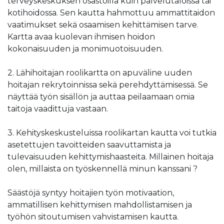
terveyskeskuksen osastoilla kuin palvelutaloissa tai
kotihoidossa. Sen kautta hahmottuu ammattitaidon
vaatimukset sekä osaamisen kehittämisen tarve.
Kartta avaa kuolevan ihmisen hoidon
kokonaisuuden ja monimuotoisuuden.
2. Lähihoitajan roolikartta on apuväline uuden
hoitajan rekrytoinnissa sekä perehdyttämisessä. Se
näyttää työn sisällön ja auttaa peilaamaan omia
taitoja vaadittuja vastaan.
3. Kehityskeskusteluissa roolikartan kautta voi tutkia
asetettujen tavoitteiden saavuttamista ja
tulevaisuuden kehittymishaasteita. Millainen hoitaja
olen, millaista on työskennellä minun kanssani ?
Säästöjä syntyy hoitajien työn motivaation,
ammatillisen kehittymisen mahdollistamisen ja
työhön sitoutumisen vahvistamisen kautta.