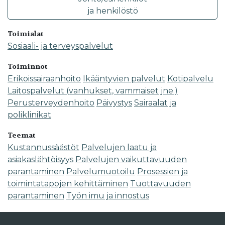
ja henkilöstö
Toimialat
Sosiaali- ja terveyspalvelut
Toiminnot
Erikoissairaanhoito
Ikääntyvien palvelut
Kotipalvelu
Laitospalvelut (vanhukset, vammaiset jne.)
Perusterveydenhoito
Päivystys
Sairaalat ja
poliklinikat
Teemat
Kustannussäästöt
Palvelujen laatu ja
asiakaslähtöisyys
Palvelujen vaikuttavuuden
parantaminen
Palvelumuotoilu
Prosessien ja
toimintatapojen kehittäminen
Tuottavuuden
parantaminen
Työn imu ja innostus