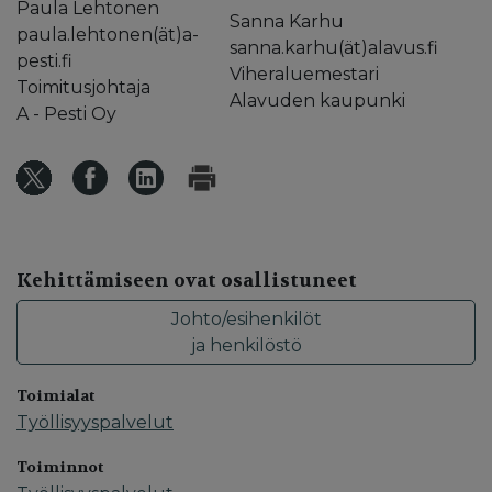
Paula Lehtonen
Sanna Karhu
paula.lehtonen(ät)a-
sanna.karhu(ät)alavus.fi
pesti.fi
Viheraluemestari
Toimitusjohtaja
Alavuden kaupunki
A - Pesti Oy
Kehittämiseen ovat osallistuneet
Johto/esihenkilöt
ja henkilöstö
Toimialat
Työllisyyspalvelut
Toiminnot