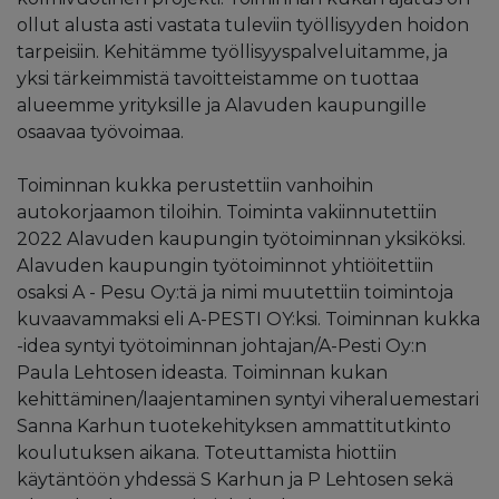
ollut alusta asti vastata tuleviin työllisyyden hoidon
tarpeisiin. Kehitämme työllisyyspalveluitamme, ja
yksi tärkeimmistä tavoitteistamme on tuottaa
alueemme yrityksille ja Alavuden kaupungille
osaavaa työvoimaa.
Toiminnan kukka perustettiin vanhoihin
autokorjaamon tiloihin. Toiminta vakiinnutettiin
2022 Alavuden kaupungin työtoiminnan yksiköksi.
Alavuden kaupungin työtoiminnot yhtiöitettiin
osaksi A - Pesu Oy:tä ja nimi muutettiin toimintoja
kuvaavammaksi eli A-PESTI OY:ksi. Toiminnan kukka
-idea syntyi työtoiminnan johtajan/A-Pesti Oy:n
Paula Lehtosen ideasta. Toiminnan kukan
kehittäminen/laajentaminen syntyi viheraluemestari
Sanna Karhun tuotekehityksen ammattitutkinto
koulutuksen aikana. Toteuttamista hiottiin
käytäntöön yhdessä S Karhun ja P Lehtosen sekä