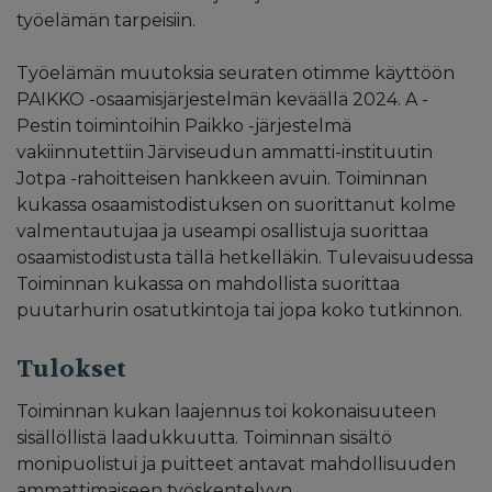
työelämän tarpeisiin.
Työelämän muutoksia seuraten otimme käyttöön
PAIKKO -osaamisjärjestelmän keväällä 2024. A -
Pestin toimintoihin Paikko -järjestelmä
vakiinnutettiin Järviseudun ammatti-instituutin
Jotpa -rahoitteisen hankkeen avuin. Toiminnan
kukassa osaamistodistuksen on suorittanut kolme
valmentautujaa ja useampi osallistuja suorittaa
osaamistodistusta tällä hetkelläkin. Tulevaisuudessa
Toiminnan kukassa on mahdollista suorittaa
puutarhurin osatutkintoja tai jopa koko tutkinnon.
Tulokset
Toiminnan kukan laajennus toi kokonaisuuteen
sisällöllistä laadukkuutta. Toiminnan sisältö
monipuolistui ja puitteet antavat mahdollisuuden
ammattimaiseen työskentelyyn.