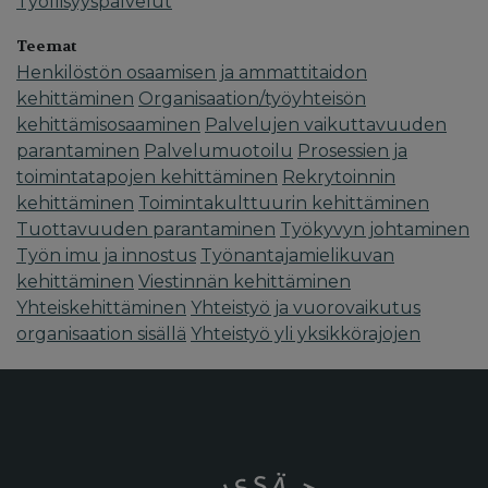
Työllisyyspalvelut
Teemat
Henkilöstön osaamisen ja ammattitaidon
kehittäminen
Organisaation/työyhteisön
kehittämisosaaminen
Palvelujen vaikuttavuuden
parantaminen
Palvelumuotoilu
Prosessien ja
toimintatapojen kehittäminen
Rekrytoinnin
kehittäminen
Toimintakulttuurin kehittäminen
Tuottavuuden parantaminen
Työkyvyn johtaminen
Työn imu ja innostus
Työnantajamielikuvan
kehittäminen
Viestinnän kehittäminen
Yhteiskehittäminen
Yhteistyö ja vuorovaikutus
organisaation sisällä
Yhteistyö yli yksikkörajojen