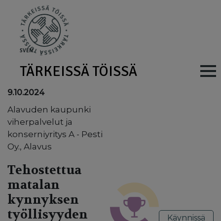
Skip to main content
SV
EN
TÄRKEISSÄ TÖISSÄ
Main navig
9.10.2024
Alavuden kaupunki
viherpalvelut ja
konserniyritys A - Pesti
Oy., Alavus
Tehostettua
matalan
kynnyksen
työllisyyden
Käynnissä