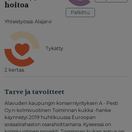
hoitoa
Palkittu
Yhteistyössä: Alajärvi
Tykätty
2
kertaa.
Tarve ja tavoitteet
Alavuden kaupungin konserniyrityksen A - Pesti
Oy:n kolmivuotinen Toiminnan kukka -hanke
käynnistyi 2019 huhtikuussa Euroopan
sosiaalirahaston osarahoittamana. Kyseessä on
kolmivuotinen projekti. Toiminnan kukan ajatus on