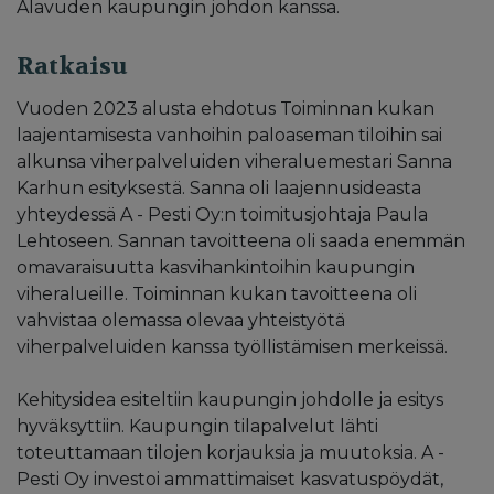
Alavuden kaupungin johdon kanssa.
Ratkaisu
Vuoden 2023 alusta ehdotus Toiminnan kukan
laajentamisesta vanhoihin paloaseman tiloihin sai
alkunsa viherpalveluiden viheraluemestari Sanna
Karhun esityksestä. Sanna oli laajennusideasta
yhteydessä A - Pesti Oy:n toimitusjohtaja Paula
Lehtoseen. Sannan tavoitteena oli saada enemmän
omavaraisuutta kasvihankintoihin kaupungin
viheralueille. Toiminnan kukan tavoitteena oli
vahvistaa olemassa olevaa yhteistyötä
viherpalveluiden kanssa työllistämisen merkeissä.
Kehitysidea esiteltiin kaupungin johdolle ja esitys
hyväksyttiin. Kaupungin tilapalvelut lähti
toteuttamaan tilojen korjauksia ja muutoksia. A -
Pesti Oy investoi ammattimaiset kasvatuspöydät,