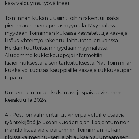
kasvivalot yms. työvälineet.
Toiminnan kukan uusiin tiloihin rakentui lisäksi
pienimuotoinen opetusmyymälä. Myymälässä
myydään Toiminnan kukassa kasvatettuja kasveja.
Lisäksi yhteistyö rakentui lähituottajien kanssa.
Heidän tuotteitaan myydään myymälässä.
Alueemme kukkakauppoja informoitiin
laajennuksesta ja sen tarkoituksesta. Nyt Toiminnan
kukka voi tuottaa kauppiaille kasveja tukkukaupan
tapaan.
Uuden Toiminnan kukan avajaispäivää vietimme
kesäkuulla 2024.
A - Pesti on valmentanut viherpalveluille osaavia
työntekijöitä jo usean vuoden ajan. Laajentuminen
mahdollistaa vielä paremmin Toiminnan kukan
tiloissa valmennuksen ja ohjauksen suuntaamisen