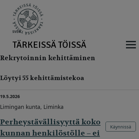
Skip to main content
SV
EN
TÄRKEISSÄ TÖISSÄ
Main navig
Rekrytoinnin kehittäminen
Löytyi 55 kehittämistekoa
19.5.2026
Limingan kunta, Liminka
Perheystävällisyyttä koko
Käynnissä
kunnan henkilöstölle – ei