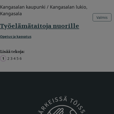
Kangasalan kaupunki / Kangasalan lukio,
Kangasala
Valmis
Työelämätaitoja nuorille
Opetus ja kasvatus
Lisää tekoja:
1
2
3
4
5
6