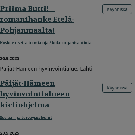
Priima Butti! –
Käynnissä
romanihanke Etelä-
Pohjanmaalta!
Koskee useita toimialoja / koko organisaatiota
26.9.2025
Päijät-Hämeen hyvinvointialue, Lahti
Päijät-Hämeen
Käynnissä
hyvinvointialueen
kieliohjelma
Sosiaali- ja terveyspalvelut
23.9.2025