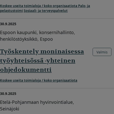
Koskee useita toimialoja / koko organisaatiota
Palo- ja
pelastustoimi
Sosiaali- ja terveyspalvelut
30.9.2025
Espoon kaupunki, konsernihallinto,
henkilöstöyksikkö, Espoo
Työskentely moninaisessa
Valmis
työyhteisössä -yhteinen
ohjedokumentti
Koskee useita toimialoja / koko organisaatiota
30.9.2025
Etelä-Pohjanmaan hyvinvointialue,
Seinäjoki