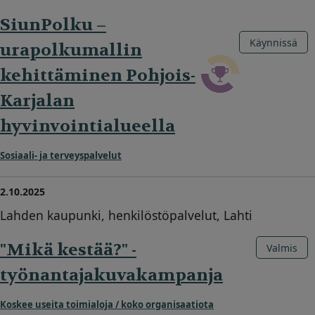
SiunPolku –
Käynnissä
urapolkumallin
kehittäminen Pohjois-
Karjalan
hyvinvointialueella
Sosiaali- ja terveyspalvelut
2.10.2025
Lahden kaupunki, henkilöstöpalvelut, Lahti
"Mikä kestää?" -
Valmis
työnantajakuvakampanja
Koskee useita toimialoja / koko organisaatiota