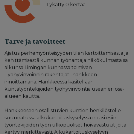
Tykätty
0
kertaa.
Tarve ja tavoitteet
Ajatus perhemyönteisyyden tilan kartoittamisesta ja
kehittämisestä kunnan työnantaja näkökulmasta sai
alkunsa Limingan kunnassa toimivan
Työhyvinvoinnin rakentajat -hankkeen
innoittamana. Hankkeessa käsitellään
kuntatyöntekijöiden työhyvinvointia usean eri osa-
alueen kautta.
Hankkeeseen osallistuvien kuntien henkilöstölle
suunnatussa alkukartoituskyselyssä nousi esiin
työntekijöiden työn ulkopuoliset hoivavastuut joita
kertyy merkittävästi. Alkukartoituskyselyyn