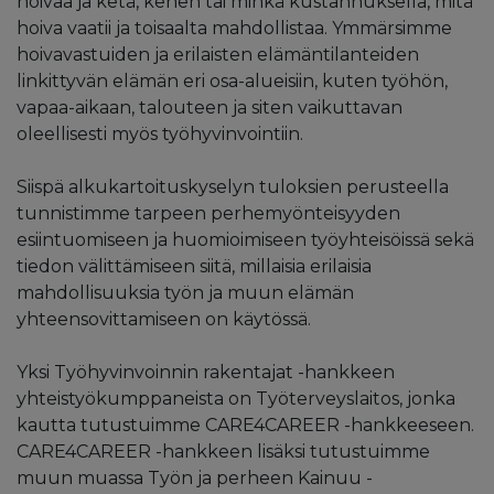
hoivaa ja ketä, kenen tai minkä kustannuksella, mitä
hoiva vaatii ja toisaalta mahdollistaa. Ymmärsimme
hoivavastuiden ja erilaisten elämäntilanteiden
linkittyvän elämän eri osa-alueisiin, kuten työhön,
vapaa-aikaan, talouteen ja siten vaikuttavan
oleellisesti myös työhyvinvointiin.
Siispä alkukartoituskyselyn tuloksien perusteella
tunnistimme tarpeen perhemyönteisyyden
esiintuomiseen ja huomioimiseen työyhteisöissä sekä
tiedon välittämiseen siitä, millaisia erilaisia
mahdollisuuksia työn ja muun elämän
yhteensovittamiseen on käytössä.
Yksi Työhyvinvoinnin rakentajat -hankkeen
yhteistyökumppaneista on Työterveyslaitos, jonka
kautta tutustuimme CARE4CAREER -hankkeeseen.
CARE4CAREER -hankkeen lisäksi tutustuimme
muun muassa Työn ja perheen Kainuu -