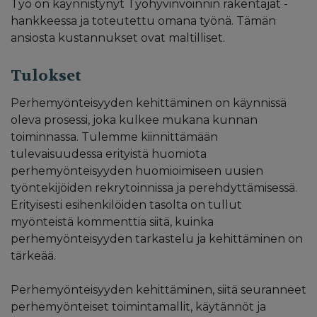
Työ on käynnistynyt Työhyvinvoinnin rakentajat -
hankkeessa ja toteutettu omana työnä. Tämän
ansiosta kustannukset ovat maltilliset.
Tulokset
Perhemyönteisyyden kehittäminen on käynnissä
oleva prosessi, joka kulkee mukana kunnan
toiminnassa. Tulemme kiinnittämään
tulevaisuudessa erityistä huomiota
perhemyönteisyyden huomioimiseen uusien
työntekijöiden rekrytoinnissa ja perehdyttämisessä.
Erityisesti esihenkilöiden tasolta on tullut
myönteistä kommenttia siitä, kuinka
perhemyönteisyyden tarkastelu ja kehittäminen on
tärkeää.
Perhemyönteisyyden kehittäminen, siitä seuranneet
perhemyönteiset toimintamallit, käytännöt ja