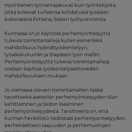
myönteinen työnantajakuva) kuin työntekijöitä,
jotka kokevat tulleensa kohdatuksi työssään
kokonaisina ihmisinä, lisäten työhyvinvointia.
Kunnassa on jo käytössä perhemyönteisyyttä
tukevia toimintamalleja kuten esimerkiksi
mahdollisuus hybridityöskentelyyn,
työaikaliukumiin ja tilapäisen työn malliin.
Perhemyönteisyyttä tukevia toimintamalleja
voidaan käyttää työskentelysektoreiden
mahdollisuuksien mukaan.
Jo olemassa olevien toimintamallien lisäksi
tavoitteeksi asetettiin perhemyönteisyyden tilan
kehittäminen ja tiedon lisääminen
perhemyönteisyydestä. Tavoitteena on, että
kunnan henkilöstö tiedostaisi perhemyönteisyyden,
perhekäsitteen laajuuden ja perhemuotojen