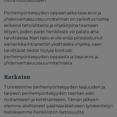
monimuotoisuuden.
Perhemyönteisyyden oppaan sekä tasa-arvo ja
yhdenvertaisuussuunnitelman on tarkoitus toimia
selkeinä tietolähteinä ja ohjekirjoina teemaan
liittyen, joiden pariin henkilöstö voi palata aina
tarvittaessa. Näin tieto ei ole enää pirstaloitunut
esimerkiksi intranettiin yksittäisiksi ohjeiksi, vaan
tarvittavat tiedot löytyisi kootusti
perhemyönteisyyden oppaasta ja tasa-arvo ja
yhdenvertaisuussuunnitelmasta.
Ratkaisu
Tunnistimme perhemyönteisyyden laajuuden ja
tarpeen perhemyönteisyyden teeman esiin
nostamiseen ja kehittämiseen. Tämän jälkeen
olemme aloittaneet päämäärätietoisen työskentelyn
lisätäksemme henkilöstön tietoisuutta