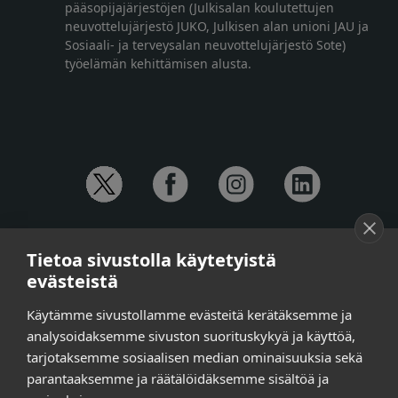
pääsopijajärjestöjen (Julkisalan koulutettujen
neuvottelujärjestö JUKO, Julkisen alan unioni JAU ja
Sosiaali- ja terveysalan neuvottelujärjestö Sote)
työelämän kehittämisen alusta.
YHTEYSTIEDOT
Tietoa sivustolla käytetyistä
Anna-Mari Jaanu,
kehittämispäällikkö,
evästeistä
puh. +358 50 572 4620
Henna Honkalo,
viestintäpäällikkö,
Käytämme sivustollamme evästeitä kerätäksemme ja
puh. +358 50 479 6618
analysoidaksemme sivuston suorituskykyä ja käyttöä,
Ilari Raiski,
viestintä- ja tapahtumakoordinaattori,
tarjotaksemme sosiaalisen median ominaisuuksia sekä
puh. +358 45 130 3832
parantaaksemme ja räätälöidäksemme sisältöä ja
Susanna Laasio,
sihteeri,
puh. +358 50 590 4619