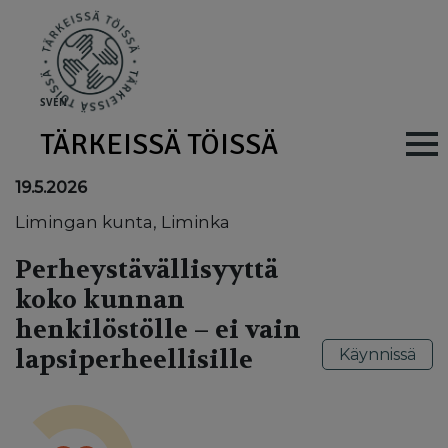
Skip to main content
SV
EN
TÄRKEISSÄ TÖISSÄ
Main navig
19.5.2026
Limingan kunta, Liminka
Perheystävällisyyttä
koko kunnan
henkilöstölle – ei vain
lapsiperheellisille
Käynnissä