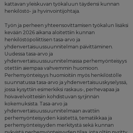
kattavan yleiskuvan työkaluun täydensi kunnan
henkilöstö- ja hyvinvointijohtaja.
Työn ja perheen yhteensovittamisen työkalun lisäksi
kevään 2026 aikana aloitettiin kunnan
henkilöstöpoliittisen tasa-arvo ja
yhdenvertaisuussuunnitelman päivittäminen.
Uudessa tasa-arvo ja
yhdenvertaisuussuunnitelmassa perhemyönteisyys
otettiin aiempaa vahvemmin huomioon.
Perhemyönteisyys huomioitiin myös henkilöstölle
suunnatussa tasa-arvo ja yhdenvertaisuuskyselyssä,
jossa kysyttiin esimerkiksi raskaus-, perhevapaa ja
hoivavelvoitteisiin kohdistuvan syrjinnän
kokemuksista. Tasa-arvo ja
yhdenvertaisuussuunnitelmaan avattiin
perhemyönteisyyden käsitettä, tematiikkaa ja
perhemyönteisyyden merkitystä sekä kunnan
nykyistä perhemyönteisyyden tilaa, jota oltiin pyritty