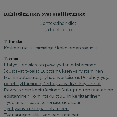
Kehittämiseen ovat osallistuneet
Johto/esihenkilöt
ja henkilöstö
Toimialat
Koskee useita toimialoja / koko organisaatiota
Teemat
Etätyö
Henkilöstön pysyvyyden edistäminen
Joustavat työajat
Luottamuksen vahvistaminen
Monimuotoisuus ja yhdenvertaisuus
Perehdytys ja
perehdyttäminen
Perheystävälliset käytännöt
Rekrytoinnin kehittäminen
Sukupuolten tasa-arvon
edistäminen
Toimintakulttuurin kehittäminen
Työelämän laatu kokonaisuudessaan
Työhyvinvoinnin parantaminen
Työnantajamielikuvan kehittäminen