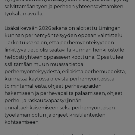
selvittämään työn ja perheen yhteensovittamisen
työkalun avulla.
Lisäksi kevään 2026 aikana on aloitettu Limingan
kunnan perhemyönteisyyden oppaan valmistelu.
Tarkoituksena on, että perhemyönteisyyteen
linkittyvä tieto olisi saatavilla kunnan henkilöstölle
helposti yhteen oppaaseen koottuna. Opas tulee
sisältämään muun muassa tietoa
perhemyönteisyydestä, erilaisista perhemuodoista,
kunnassa käytössä olevista perhemyönteisistä
toimintamalleista, ohjeet perhevapaiden
hakemiseen ja perhevapailta palaamiseen, ohjeet
perhe- ja raskausvapaasyrjinnän
ennaltaehkäisemiseen sekä perhemyönteisen
työelämän polun ja ohjeet kriisitilanteiden
kohtaamiseen.