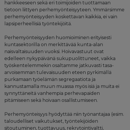
hankkeeseen sekä eri toimijoiden tuottamaan
tietoon liittyen perhemyönteisyyteen. Ymmärsimme
perhemyönteisyyden koskettavan kaikkia, ei vain
lapsiperheellisiä työntekijöitä.
Perhemyönteisyyden huomioiminen erityisesti
kuntasektorilla on merkittävää kunta-alan
naisvaltaisuuden vuoksi. Hoivavastuut ovat
edelleen nykypäivänä sukupuolittuneet, vaikka
työskentelemmekin osaltamme jatkuvasti tasa-
arvoisemman tulevaisuuden eteen pyrkimällä
purkamaan työelämän segregaatiota ja
kannustamalla muun muassa myös isiä ja muita ei
synnyttäneitä vanhempia perhevapaiden
pitämiseen sekä hoivaan osallistumiseen.
Perhemyönteisyys hyödyttää niin työnantajaa (esim.
taloudelliset vaikutukset, työntekijöiden
sitoutuminen, tuottavuus, rekrytointivaltti,