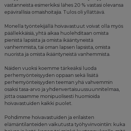
vastanneista esimerkiksi lähes 20 % vastasi olevansa
epävirallisia omaishoitajia. Tulos oli yllättävä.
Monella työntekijällä hoivavastuut voivat olla myös
päällekkäisiä, yhtä aikaa huolehditaan omista
pienistä lapsista ja omista ikääntyneistä
vanhemmista, tai oman lapsen lapsista, omista
nuorista ja omista ikääntyneistä vanhemmista.
Näiden vuoksi koemme tärkeäksi luoda
perhemyönteisyyden oppaan sekä lisätä
perhemyönteisyyden teeman yhä vahvemmin
osaksi tasa-arvo ja yhdenvertaisuussuunnitelmaa,
jotta osaamme monipuolisesti huomioida
hoivavastuiden kaikki puolet.
Pohdimme hoivavastuiden ja erilaisten
elämäntilanteiden vaikutusta työhyvinvointiin: kuka