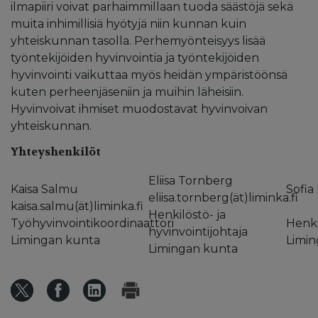
ilmapiiri voivat parhaimmillaan tuoda säästöjä sekä
muita inhimillisiä hyötyjä niin kunnan kuin
yhteiskunnan tasolla. Perhemyönteisyys lisää
työntekijöiden hyvinvointia ja työntekijöiden
hyvinvointi vaikuttaa myös heidän ympäristöönsä
kuten perheenjäseniin ja muihin läheisiin.
Hyvinvoivat ihmiset muodostavat hyvinvoivan
yhteiskunnan.
Yhteyshenkilöt
Eliisa Tornberg
Kaisa Salmu
Sofia
eliisa.tornberg(ät)liminka.fi
kaisa.salmu(ät)liminka.fi
Henkilöstö- ja
Työhyvinvointikoordinaattori
Henki
hyvinvointijohtaja
Limingan kunta
Limin
Limingan kunta