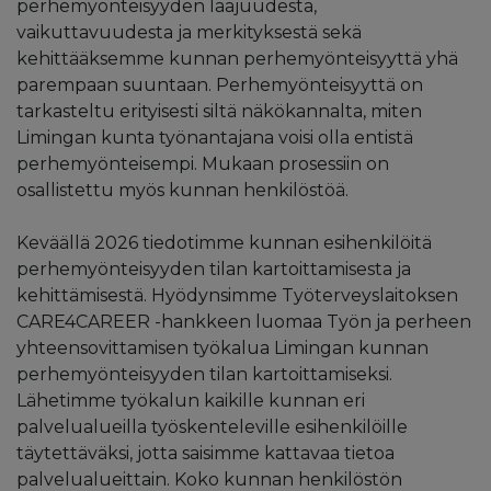
perhemyönteisyyden laajuudesta,
vaikuttavuudesta ja merkityksestä sekä
kehittääksemme kunnan perhemyönteisyyttä yhä
parempaan suuntaan. Perhemyönteisyyttä on
tarkasteltu erityisesti siltä näkökannalta, miten
Limingan kunta työnantajana voisi olla entistä
perhemyönteisempi. Mukaan prosessiin on
osallistettu myös kunnan henkilöstöä.
Keväällä 2026 tiedotimme kunnan esihenkilöitä
perhemyönteisyyden tilan kartoittamisesta ja
kehittämisestä. Hyödynsimme Työterveyslaitoksen
CARE4CAREER -hankkeen luomaa Työn ja perheen
yhteensovittamisen työkalua Limingan kunnan
perhemyönteisyyden tilan kartoittamiseksi.
Lähetimme työkalun kaikille kunnan eri
palvelualueilla työskenteleville esihenkilöille
täytettäväksi, jotta saisimme kattavaa tietoa
palvelualueittain. Koko kunnan henkilöstön