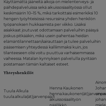
Käyttämättä jääneitä aikoja on mielenterveys- ja
päihdepalveluissa sekä aikuissosiaalityössä ollut
keskimäärin 10–15 %, mikä tarkoittaisi esimerkiksi 10
hengen työyhteisössä resurssina yhden henkilön
työpanoksen hukkaamista per viikko. Lisäksi
asiakkaat joutuvat odottamaan palveluihin pääsyä
joskus pitkääkin, mikä usein pahentaa heidän
elämäntilannettaan/sairauttaan ja tulee palveluihin
pääsemisen yhteydessä kalliimmaksi kuin, jos
tilanteeseen olisi voitu puuttua varhaisemmassa
vaiheessa. Matalan kynnyksen palvelulla pyritään
poistamaan tämän kaltaiset esteet.
Yhteyshenkilöt
Ainom
Henna Kaukonen
Joha
Tuula Alkula
henna.kaukonen(ät)jarvenpaa
ainom
tuula.alkula(ät)jarvenpaa.fi
aikuissosiaalityön
johan
päällikkö
miele