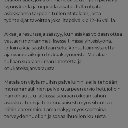
kynnyksellä ja nopealla aikataululla ohjata
asiakkaansa tarpeen tullen Matalaan, josta
työntekijät tavoittaa joka iltapäivä klo 12–16 välillä.
Aikaa ja resursseja säästyy, kun asiakas voidaan ottaa
vastaan moniammatillisessa tiimissä yhteistyönä,
jolloin aikaa säästetään sekä konsultoinnista että
ajanvarausaikojen hukkakäynneistä; Matalaan
tullaan suoraan ilman lähetettä ja
etukäteisajanvarausta.
Matala on väylä muihin palveluihin, siellä tehdään
moniammatillinen palvelutarpeen arvio heti, jolloin
hän ohjautuu jatkossa suoraan oikean tahon
asiakkuuteen ja todennäköisesti myös sitoutuu
niihin paremmin. Tämä näkyy myös säästöinä
terveydenhuollon ja sosiaalihuollon kuluista.