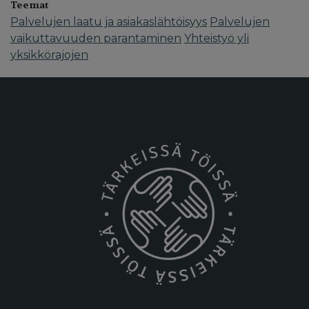
Teemat
Palvelujen laatu ja asiakaslähtöisyys
Palvelujen
vaikuttavuuden parantaminen
Yhteistyö yli
yksikkörajojen