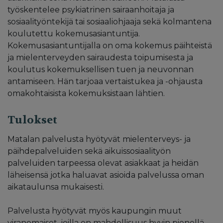
työskentelee psykiatrinen sairaanhoitaja ja
sosiaalityöntekijä tai sosiaaliohjaaja sekä kolmantena
koulutettu kokemusasiantuntija.
Kokemusasiantuntijalla on oma kokemus päihteistä
ja mielenterveyden sairaudesta toipumisesta ja
koulutus kokemuksellisen tuen ja neuvonnan
antamiseen. Hän tarjoaa vertaistukea ja -ohjausta
omakohtaisista kokemuksistaan lähtien.
Tulokset
Matalan palvelusta hyötyvät mielenterveys- ja
päihdepalveluiden sekä aikuissosiaalityön
palveluiden tarpeessa olevat asiakkaat ja heidän
läheisensä jotka haluavat asioida palvelussa oman
aikataulunsa mukaisesti.
Palvelusta hyötyvät myös kaupungin muut
viranomaiset, joilla on mahdollisuus hyvin pienellä