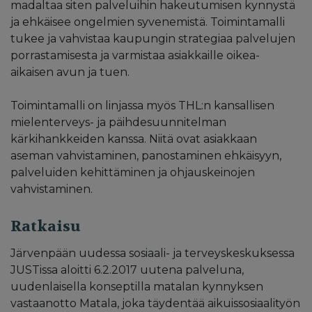
madaltaa siten palveluihin hakeutumisen kynnystä
ja ehkäisee ongelmien syvenemistä. Toimintamalli
tukee ja vahvistaa kaupungin strategiaa palvelujen
porrastamisesta ja varmistaa asiakkaille oikea-
aikaisen avun ja tuen.
Toimintamalli on linjassa myös THL:n kansallisen
mielenterveys- ja päihdesuunnitelman
kärkihankkeiden kanssa. Niitä ovat asiakkaan
aseman vahvistaminen, panostaminen ehkäisyyn,
palveluiden kehittäminen ja ohjauskeinojen
vahvistaminen.
Ratkaisu
Järvenpään uudessa sosiaali- ja terveyskeskuksessa
JUSTissa aloitti 6.2.2017 uutena palveluna,
uudenlaisella konseptilla matalan kynnyksen
vastaanotto Matala, joka täydentää aikuissosiaalityön