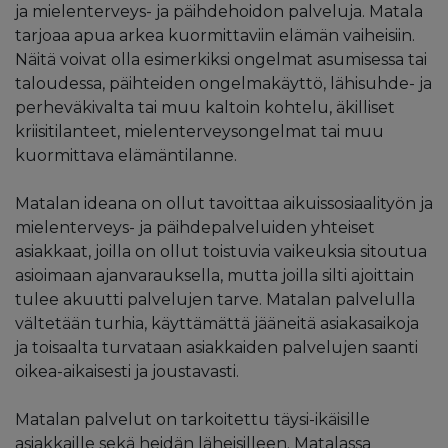
ja mielenterveys- ja päihdehoidon palveluja. Matala
tarjoaa apua arkea kuormittaviin elämän vaiheisiin.
Näitä voivat olla esimerkiksi ongelmat asumisessa tai
taloudessa, päihteiden ongelmakäyttö, lähisuhde- ja
perheväkivalta tai muu kaltoin kohtelu, äkilliset
kriisitilanteet, mielenterveysongelmat tai muu
kuormittava elämäntilanne.
Matalan ideana on ollut tavoittaa aikuissosiaalityön ja
mielenterveys- ja päihdepalveluiden yhteiset
asiakkaat, joilla on ollut toistuvia vaikeuksia sitoutua
asioimaan ajanvarauksella, mutta joilla silti ajoittain
tulee akuutti palvelujen tarve. Matalan palvelulla
vältetään turhia, käyttämättä jääneitä asiakasaikoja
ja toisaalta turvataan asiakkaiden palvelujen saanti
oikea-aikaisesti ja joustavasti.
Matalan palvelut on tarkoitettu täysi-ikäisille
asiakkaille sekä heidän läheisilleen. Matalassa