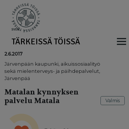
Skip to main content
SV
EN
TÄRKEISSÄ TÖISSÄ
Main navig
2.6.2017
Järvenpään kaupunki, aikuissosiaalityö
sekä mielenterveys- ja päihdepalvelut,
Järvenpää
Matalan kynnyksen
palvelu Matala
Valmis