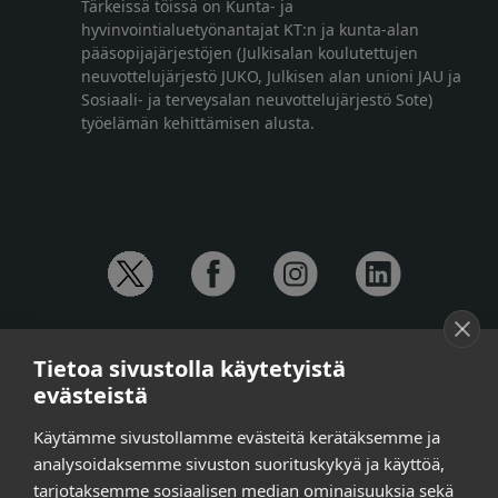
Tärkeissä töissä on Kunta- ja
hyvinvointialuetyönantajat KT:n ja kunta-alan
pääsopijajärjestöjen (Julkisalan koulutettujen
neuvottelujärjestö JUKO, Julkisen alan unioni JAU ja
Sosiaali- ja terveysalan neuvottelujärjestö Sote)
työelämän kehittämisen alusta.
YHTEYSTIEDOT
Tietoa sivustolla käytetyistä
Anna-Mari Jaanu,
kehittämispäällikkö,
evästeistä
puh. +358 50 572 4620
Henna Honkalo,
viestintäpäällikkö,
Käytämme sivustollamme evästeitä kerätäksemme ja
puh. +358 50 479 6618
analysoidaksemme sivuston suorituskykyä ja käyttöä,
Ilari Raiski,
viestintä- ja tapahtumakoordinaattori,
tarjotaksemme sosiaalisen median ominaisuuksia sekä