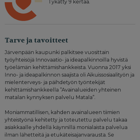
Tykätty
9
kertaa.
Tarve ja tavoitteet
Järvenpään kaupunki palkitsee vuosittain
työyhteisöjä Innovaatio- ja ideapalkinnoilla hyvistä
työelämän kehittämishankkeista. Vuonna 2017 yksi
Inno- ja ideapalkinnon saajista oli Aikuissosiaalityön ja
mielenterveys- ja päihdetyön työntekijät
kehittämishankkeella ”Avainalueiden yhteinen
matalan kynnyksen palvelu Matala”.
Moniammatillisen, kahden avainalueen tiimien
yhteistyönä kehitetty ja toteutettu palvelu takaa
asiakkaalle yhdellä käynnillä monialaista palvelua
ilman lähetteitä ja etukäteisajanvarausta. Se