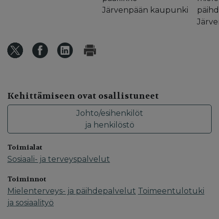
Järvenpään kaupunki
päihd
Järv
Kehittämiseen ovat osallistuneet
Johto/esihenkilöt
ja henkilöstö
Toimialat
Sosiaali- ja terveyspalvelut
Toiminnot
Mielenterveys- ja päihdepalvelut
Toimeentulotuki
ja sosiaalityö