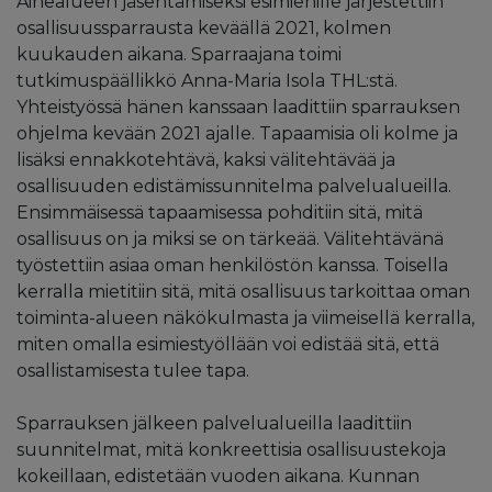
Aihealueen jäsentämiseksi esimiehille järjestettiin
osallisuussparrausta keväällä 2021, kolmen
kuukauden aikana. Sparraajana toimi
tutkimuspäällikkö Anna-Maria Isola THL:stä.
Yhteistyössä hänen kanssaan laadittiin sparrauksen
ohjelma kevään 2021 ajalle. Tapaamisia oli kolme ja
lisäksi ennakkotehtävä, kaksi välitehtävää ja
osallisuuden edistämissunnitelma palvelualueilla.
Ensimmäisessä tapaamisessa pohditiin sitä, mitä
osallisuus on ja miksi se on tärkeää. Välitehtävänä
työstettiin asiaa oman henkilöstön kanssa. Toisella
kerralla mietitiin sitä, mitä osallisuus tarkoittaa oman
toiminta-alueen näkökulmasta ja viimeisellä kerralla,
miten omalla esimiestyöllään voi edistää sitä, että
osallistamisesta tulee tapa.
Sparrauksen jälkeen palvelualueilla laadittiin
suunnitelmat, mitä konkreettisia osallisuustekoja
kokeillaan, edistetään vuoden aikana. Kunnan