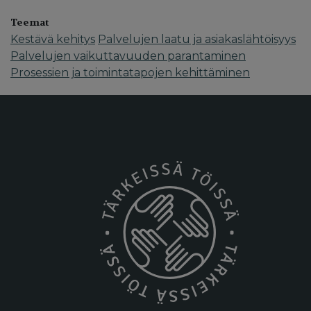
Teemat
Kestävä kehitys
Palvelujen laatu ja asiakaslähtöisyys
Palvelujen vaikuttavuuden parantaminen
Prosessien ja toimintatapojen kehittäminen