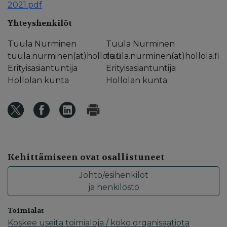
2021.pdf
Yhteyshenkilöt
Tuula Nurminen
Tuula Nurminen
tuula.nurminen(ät)hollola.fi
tuula.nurminen(ät)hollola.fi
Erityisasiantuntija
Erityisasiantuntija
Hollolan kunta
Hollolan kunta
Kehittämiseen ovat osallistuneet
Johto/esihenkilöt
ja henkilöstö
Toimialat
Koskee useita toimialoja / koko organisaatiota