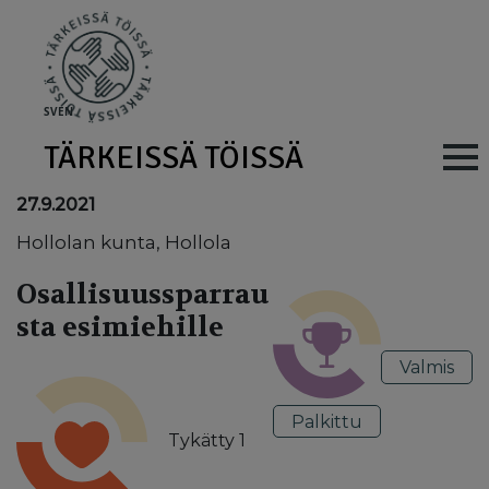
Skip to main content
SV
EN
TÄRKEISSÄ TÖISSÄ
Main navig
27.9.2021
Hollolan kunta, Hollola
Osallisuussparrau
sta esimiehille
Valmis
Palkittu
Tykätty
1