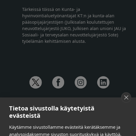
Tärkeissä töissä on Kunta- ja
hyvinvointialuetyönantajat KT:n ja kunta-alan
pääsopijajärjestöjen (Julkisalan koulutettujen
neuvottelujärjestö JUKO, Julkisen alan unioni JAU ja
Sosiaali- ja terveysalan neuvottelujärjestö Sote)
työelämän kehittämisen alusta.
YHTEYSTIEDOT
Tietoa sivustolla käytetyistä
Anna-Mari Jaanu,
kehittämispäällikkö,
evästeistä
puh. +358 50 572 4620
Henna Honkalo,
viestintäpäällikkö,
Käytämme sivustollamme evästeitä kerätäksemme ja
puh. +358 50 479 6618
analysoidaksemme sivuston suorituskykyä ja käyttöä,