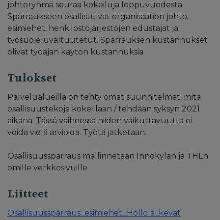
johtoryhmä seuraa kokeiluja loppuvuodesta.
Sparraukseen osallistuivat organisaation johto,
esimiehet, henkilöstöjärjestöjen edustajat ja
työsuojeluvaltuutetut. Sparrauksen kustannukset
olivat työajan käytön kustannuksia.
Tulokset
Palvelualueilla on tehty omat suunnitelmat, mitä
osallisuustekoja kokeillaan / tehdään syksyn 2021
aikana. Tässä vaiheessa niiden vaikuttavuutta ei
voida vielä arvioida. Työtä jatketaan.
Osallisuussparraus mallinnetaan Innokylän ja THLn
omille verkkosivuille.
Liitteet
Osallisuussparraus_esimiehet_Hollola_kevät