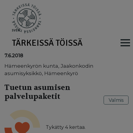
Skip to main content
SV
EN
TÄRKEISSÄ TÖISSÄ
Main navig
7.6.2018
Hämeenkyrön kunta, Jaakonkodin
asumisyksikkö, Hämeenkyrö
Tuetun asumisen
palvelupaketit
Valmis
Tykätty
4
kertaa.