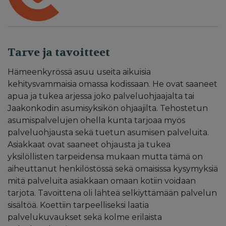
Tarve ja tavoitteet
Hämeenkyrössä asuu useita aikuisia
kehitysvammaisia omassa kodissaan. He ovat saaneet
apua ja tukea arjessa joko palveluohjaajalta tai
Jaakonkodin asumisyksikön ohjaajilta. Tehostetun
asumispalvelujen ohella kunta tarjoaa myös
palveluohjausta sekä tuetun asumisen palveluita.
Asiakkaat ovat saaneet ohjausta ja tukea
yksilöllisten tarpeidensa mukaan mutta tämä on
aiheuttanut henkilöstössä sekä omaisissa kysymyksiä
mitä palveluita asiakkaan omaan kotiin voidaan
tarjota. Tavoittena oli lähteä selkiyttämään palvelun
sisältöä. Koettiin tarpeelliseksi laatia
palvelukuvaukset sekä kolme erilaista