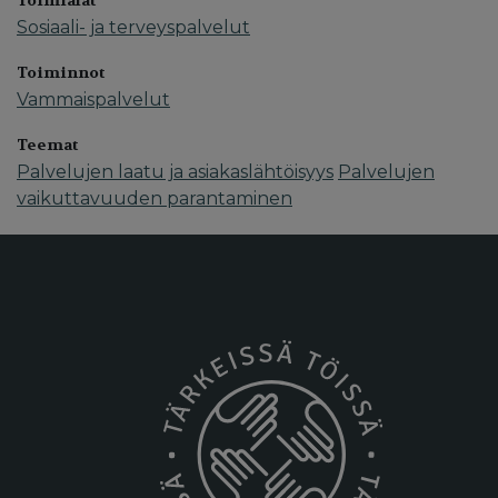
Toimialat
Sosiaali- ja terveyspalvelut
Toiminnot
Vammaispalvelut
Teemat
Palvelujen laatu ja asiakaslähtöisyys
Palvelujen
vaikuttavuuden parantaminen