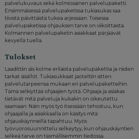
palvelukuvaus sekä kolmiosainen palvelupaketti.
Ensimmäisessä palvelupaketissa tukiasukas saa
tiivistä päivittäistä tukea arjessaan. Toisessa
palvelupaketissa ohjauksen tarve on viikoittaista.
Kolmannen palvelupaketin asiakkaat pärjäävät
kevyellä tuella.
Tulokset
Laadittiin siis kolme erilaista palvelupakettia ja niiden
tarkat sisällöt. Tukiasukkaat jaoteltiin sitten
palvelutarpeensa mukaan eri palvelupaketteihin.
Tämä selkiyttää ohjaajien työtä. Ohjaaja ja asiakas
tietävät mitä palveluja kukakin on oikeutettu
saamaan. Näin myös työ itsessään tehostuu, kun
ohjaajalla ja asiakkaalla on käsitys mitä
ohjauskäynneillä tapahtuu. Myös
työvuorosuunnittelu selkeytyy, kun ohjauskäyntien
selkeä tarve on täsmällisemmin tiedossa.