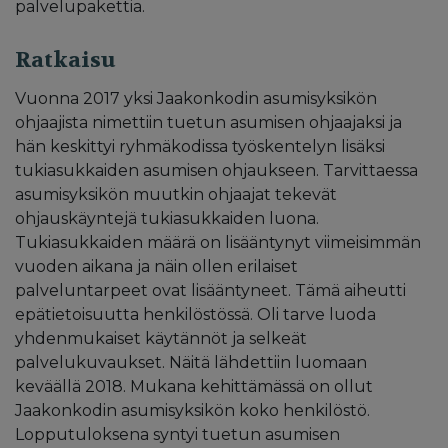
palvelupakettia.
Ratkaisu
Vuonna 2017 yksi Jaakonkodin asumisyksikön
ohjaajista nimettiin tuetun asumisen ohjaajaksi ja
hän keskittyi ryhmäkodissa työskentelyn lisäksi
tukiasukkaiden asumisen ohjaukseen. Tarvittaessa
asumisyksikön muutkin ohjaajat tekevät
ohjauskäyntejä tukiasukkaiden luona.
Tukiasukkaiden määrä on lisääntynyt viimeisimmän
vuoden aikana ja näin ollen erilaiset
palveluntarpeet ovat lisääntyneet. Tämä aiheutti
epätietoisuutta henkilöstössä. Oli tarve luoda
yhdenmukaiset käytännöt ja selkeät
palvelukuvaukset. Näitä lähdettiin luomaan
keväällä 2018. Mukana kehittämässä on ollut
Jaakonkodin asumisyksikön koko henkilöstö.
Lopputuloksena syntyi tuetun asumisen