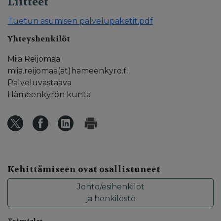
Liitteet
Tuetun asumisen palvelupaketit.pdf
Yhteyshenkilöt
Miia Reijomaa
miia.reijomaa(ät)hameenkyro.fi
Palveluvastaava
Hämeenkyrön kunta
Kehittämiseen ovat osallistuneet
Johto/esihenkilöt
ja henkilöstö