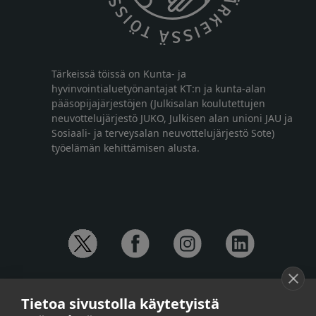
Tärkeissä töissä on Kunta- ja
hyvinvointialuetyönantajat KT:n ja kunta-alan
pääsopijajärjestöjen (Julkisalan koulutettujen
neuvottelujärjestö JUKO, Julkisen alan unioni JAU ja
Sosiaali- ja terveysalan neuvottelujärjestö Sote)
työelämän kehittämisen alusta.
YHTEYSTIEDOT
Tietoa sivustolla käytetyistä
Anna-Mari Jaanu,
kehittämispäällikkö,