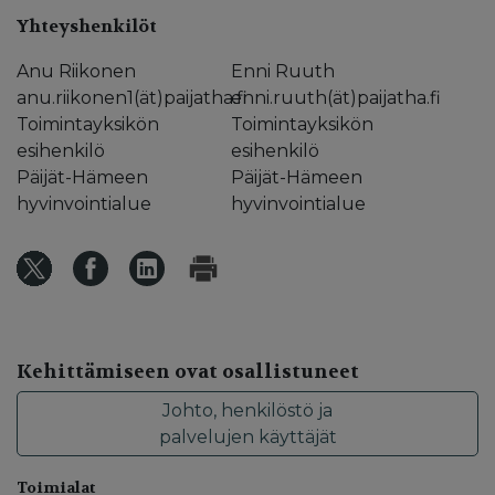
Yhteyshenkilöt
Anu Riikonen
Enni Ruuth
anu.riikonen1(ät)paijatha.fi
enni.ruuth(ät)paijatha.fi
Toimintayksikön
Toimintayksikön
esihenkilö
esihenkilö
Päijät-Hämeen
Päijät-Hämeen
hyvinvointialue
hyvinvointialue
Kehittämiseen ovat osallistuneet
Johto, henkilöstö ja
palvelujen käyttäjät
Toimialat