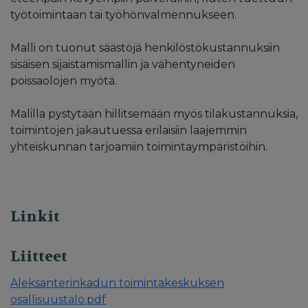
työtoimintaan tai työhönvalmennukseen.
Malli on tuonut säästöjä henkilöstökustannuksiin
sisäisen sijaistamismallin ja vähentyneiden
poissaolojen myötä.
Malilla pystytään hillitsemään myös tilakustannuksia,
toimintojen jakautuessa erilaisiin laajemmin
yhteiskunnan tarjoamiin toimintaympäristöihin.
Linkit
Liitteet
Aleksanterinkadun toimintakeskuksen
osallisuustalo.pdf