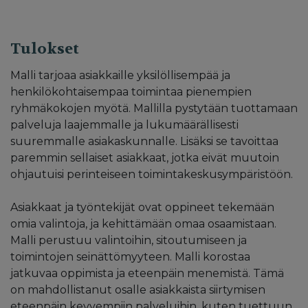
Tulokset
Malli tarjoaa asiakkaille yksilöllisempää ja
henkilökohtaisempaa toimintaa pienempien
ryhmäkokojen myötä. Mallilla pystytään tuottamaan
palveluja laajemmalle ja lukumäärällisesti
suuremmalle asiakaskunnalle. Lisäksi se tavoittaa
paremmin sellaiset asiakkaat, jotka eivät muutoin
ohjautuisi perinteiseen toimintakeskusympäristöön.
Asiakkaat ja työntekijät ovat oppineet tekemään
omia valintoja, ja kehittämään omaa osaamistaan.
Malli perustuu valintoihin, sitoutumiseen ja
toimintojen seinättömyyteen. Malli korostaa
jatkuvaa oppimista ja eteenpäin menemistä. Tämä
on mahdollistanut osalle asiakkaista siirtymisen
eteenpäin kevyempiin palveluihin, kuten tuettuun