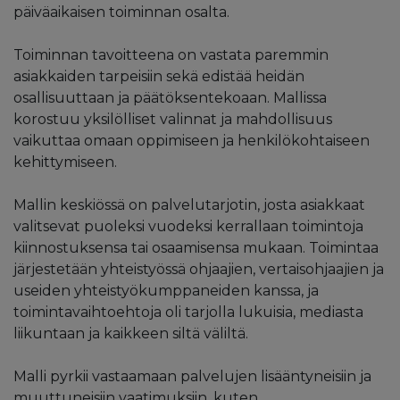
päiväaikaisen toiminnan osalta.
Toiminnan tavoitteena on vastata paremmin
asiakkaiden tarpeisiin sekä edistää heidän
osallisuuttaan ja päätöksentekoaan. Mallissa
korostuu yksilölliset valinnat ja mahdollisuus
vaikuttaa omaan oppimiseen ja henkilökohtaiseen
kehittymiseen.
Mallin keskiössä on palvelutarjotin, josta asiakkaat
valitsevat puoleksi vuodeksi kerrallaan toimintoja
kiinnostuksensa tai osaamisensa mukaan. Toimintaa
järjestetään yhteistyössä ohjaajien, vertaisohjaajien ja
useiden yhteistyökumppaneiden kanssa, ja
toimintavaihtoehtoja oli tarjolla lukuisia, mediasta
liikuntaan ja kaikkeen siltä väliltä.
Malli pyrkii vastaamaan palvelujen lisääntyneisiin ja
muuttuneisiin vaatimuksiin, kuten