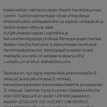
Kaikki tehtiin Valmennustalo Reelin henkilökunnan
voimin. Työhönvalmentajat olivat yhteydessä
ehdotettuihin retkipaikkoihin ja sopivat retkipäivät ja
tiedotukseen liittyvät asiat.
Kuljetuksesta vastasi Logistiikka ja
kalustekierrätyspaja yhdessä Remppa-pajan kanssa.
Näiden kautta hoituivat kuljetuksessa tarvittavat
henkilöpakettiautot. Keittiöpajalta saatiin eväät
matkalle, jos retki oli sellaisena aikana, että
ruokailuun ei ollut mahdollisuutta.
Reelistä on nyt käyty esimerkiksi jätevoimalalla (3
reissua) ja eduskunnassa (2 retkeä),
kansallisoopperassa katsomassa balettia ja oopperaa
(2 reissua). Saimme myös Suomen Jääkiekkoliitolta
noin 500 lippua 8 eri peliin U18 MM jääkiekon
kisoihin (2024 IIHF ICE HOCKEY U18 WORLD