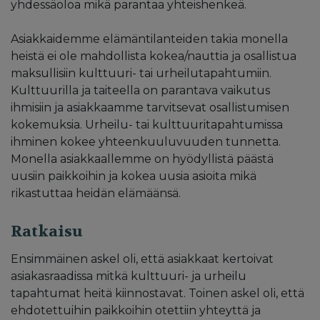
yhdessäoloa mikä parantaa yhteishenkeä.
Asiakkaidemme elämäntilanteiden takia monella
heistä ei ole mahdollista kokea/nauttia ja osallistua
maksullisiin kulttuuri- tai urheilutapahtumiin.
Kulttuurilla ja taiteella on parantava vaikutus
ihmisiin ja asiakkaamme tarvitsevat osallistumisen
kokemuksia. Urheilu- tai kulttuuritapahtumissa
ihminen kokee yhteenkuuluvuuden tunnetta.
Monella asiakkaallemme on hyödyllistä päästä
uusiin paikkoihin ja kokea uusia asioita mikä
rikastuttaa heidän elämäänsä.
Ratkaisu
Ensimmäinen askel oli, että asiakkaat kertoivat
asiakasraadissa mitkä kulttuuri- ja urheilu
tapahtumat heitä kiinnostavat. Toinen askel oli, että
ehdotettuihin paikkoihin otettiin yhteyttä ja