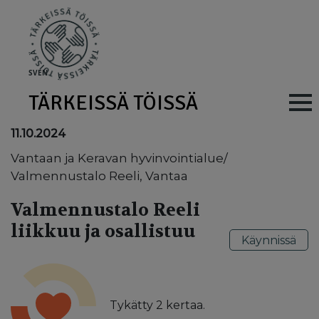
Skip to main content
SV
EN
TÄRKEISSÄ TÖISSÄ
Main navig
11.10.2024
Vantaan ja Keravan hyvinvointialue/
Valmennustalo Reeli, Vantaa
Valmennustalo Reeli
liikkuu ja osallistuu
Käynnissä
Tykätty
2
kertaa.