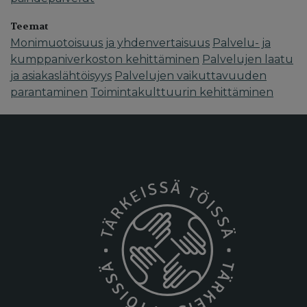
Teemat
Monimuotoisuus ja yhdenvertaisuus
Palvelu- ja
kumppaniverkoston kehittäminen
Palvelujen laatu
ja asiakaslähtöisyys
Palvelujen vaikuttavuuden
parantaminen
Toimintakulttuurin kehittäminen