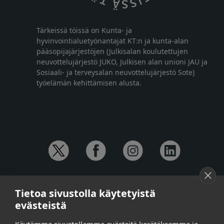
Tärkeissä töissä on Kunta- ja
hyvinvointialuetyönantajat KT:n ja kunta-alan
pääsopijajärjestöjen (Julkisalan koulutettujen
neuvottelujärjestö JUKO, Julkisen alan unioni JAU ja
Sosiaali- ja terveysalan neuvottelujärjestö Sote)
työelämän kehittämisen alusta.
YHTEYSTIEDOT
Tietoa sivustolla käytetyistä
Anna-Mari Jaanu,
kehittämispäällikkö,
evästeistä
puh. +358 50 572 4620
Henna Honkalo,
viestintäpäällikkö,