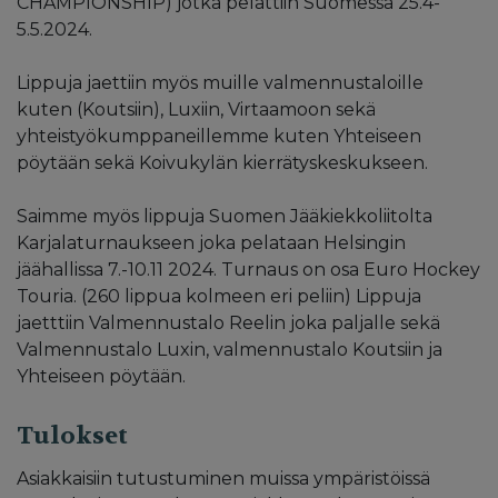
CHAMPIONSHIP) jotka pelattiin Suomessa 25.4-
5.5.2024.
Lippuja jaettiin myös muille valmennustaloille
kuten (Koutsiin), Luxiin, Virtaamoon sekä
yhteistyökumppaneillemme kuten Yhteiseen
pöytään sekä Koivukylän kierrätyskeskukseen.
Saimme myös lippuja Suomen Jääkiekkoliitolta
Karjalaturnaukseen joka pelataan Helsingin
jäähallissa 7.-10.11 2024. Turnaus on osa Euro Hockey
Touria. (260 lippua kolmeen eri peliin) Lippuja
jaetttiin Valmennustalo Reelin joka paljalle sekä
Valmennustalo Luxin, valmennustalo Koutsiin ja
Yhteiseen pöytään.
Tulokset
Asiakkaisiin tutustuminen muissa ympäristöissä