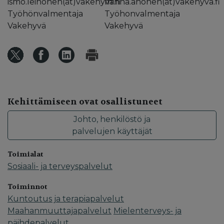
ismo.leinonen(ät)vakehyva.fi
minna.ahonen(ät)vakehyva.fi
Työhönvalmentaja
Työhonvalmentaja
Vakehyvä
Vakehyvä
Kehittämiseen ovat osallistuneet
Johto, henkilöstö ja
palvelujen käyttäjät
Toimialat
Sosiaali- ja terveyspalvelut
Toiminnot
Kuntoutus ja terapiapalvelut
Maahanmuuttajapalvelut
Mielenterveys- ja
päihdepalvelut