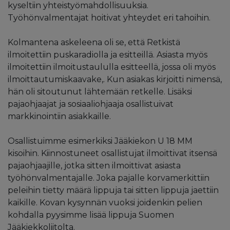
kyseltiin yhteistyömahdollisuuksia.
Työhönvalmentajat hoitivat yhteydet eri tahoihin.
Kolmantena askeleena oli se, että Retkistä
ilmoitettiin puskaradiolla ja esitteillä. Asiasta myös
ilmoitettiin ilmoitustaululla esitteellä, jossa oli myös
ilmoittautumiskaavake,. Kun asiakas kirjoitti nimensä,
hän oli sitoutunut lähtemään retkelle. Lisäksi
pajaohjaajat ja sosiaaliohjaaja osallistuivat
markkinointiin asiakkaille.
Osallistuimme esimerkiksi Jääkiekon U 18 MM
kisoihin. Kiinnostuneet osallistujat ilmoittivat itsensä
pajaohjaajille, jotka sitten ilmoittivat asiasta
työhönvalmentajalle. Joka pajalle korvamerkittiin
peleihin tietty määrä lippuja tai sitten lippuja jaettiin
kaikille. Kovan kysynnän vuoksi joidenkin pelien
kohdalla pyysimme lisää lippuja Suomen
Jääkiekkoliitolta.