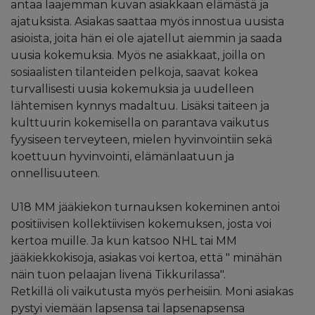
antaa laajemman kuvan asiakkaan elämästä ja
ajatuksista. Asiakas saattaa myös innostua uusista
asioista, joita hän ei ole ajatellut aiemmin ja saada
uusia kokemuksia. Myös ne asiakkaat, joilla on
sosiaalisten tilanteiden pelkoja, saavat kokea
turvallisesti uusia kokemuksia ja uudelleen
lähtemisen kynnys madaltuu. Lisäksi taiteen ja
kulttuurin kokemisella on parantava vaikutus
fyysiseen terveyteen, mielen hyvinvointiin sekä
koettuun hyvinvointi, elämänlaatuun ja
onnellisuuteen.
U18 MM jääkiekon turnauksen kokeminen antoi
positiivisen kollektiivisen kokemuksen, josta voi
kertoa muille. Ja kun katsoo NHL tai MM
jääkiekkokisoja, asiakas voi kertoa, että " minähän
näin tuon pelaajan livenä Tikkurilassa".
Retkillä oli vaikutusta myös perheisiin. Moni asiakas
pystyi viemään lapsensa tai lapsenapsensa