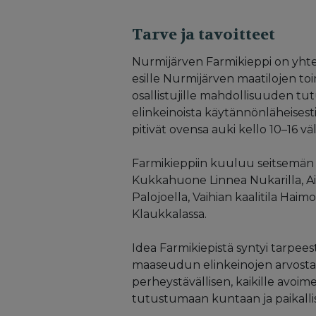
Tarve ja tavoitteet
Nurmijärven Farmikieppi on yhte
esille Nurmijärven maatilojen to
osallistujille mahdollisuuden tut
elinkeinoista käytännönläheisesti.
pitivät ovensa auki kello 10–16 väl
Farmikieppiin kuuluu seitsemän N
Kukkahuone Linnea Nukarilla, Air
Palojoella, Vaihian kaalitila Haim
Klaukkalassa.
Idea Farmikiepistä syntyi tarpeest
maaseudun elinkeinojen arvosta p
perheystävällisen, kaikille avoi
tutustumaan kuntaan ja paikalli