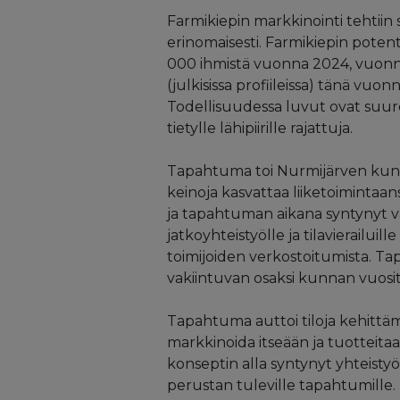
Farmikiepin markkinointi tehtiin s
erinomaisesti. Farmikiepin potent
000 ihmistä vuonna 2024, vuonna
(julkisissa profiileissa) tänä vuon
Todellisuudessa luvut ovat suuremp
tietylle lähipiirille rajattuja.
Tapahtuma toi Nurmijärven kunnan
keinoja kasvattaa liiketoimintaan
ja tapahtuman aikana syntynyt v
jatkoyhteistyölle ja tilavierailuil
toimijoiden verkostoitumista. Tap
vakiintuvan osaksi kunnan vuosi
Tapahtuma auttoi tiloja kehittämä
markkinoida itseään ja tuotteita
konseptin alla syntynyt yhteistyö t
perustan tuleville tapahtumille.