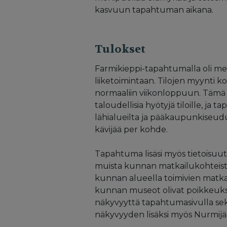
kasvuun tapahtuman aikana.
Tulokset
Farmikieppi-tapahtumalla oli merk
liiketoimintaan. Tilojen myynti 
normaaliin viikonloppuun. Tämä 
taloudellisia hyötyjä tiloille, ja
lähialueilta ja pääkaupunkiseudult
kävijää per kohde.
Tapahtuma lisäsi myös tietoisuutt
muista kunnan matkailukohteista, 
kunnan alueella toimivien matkai
kunnan museot olivat poikkeuksel
näkyvyyttä tapahtumasivulla sekä
näkyvyyden lisäksi myös Nurmij