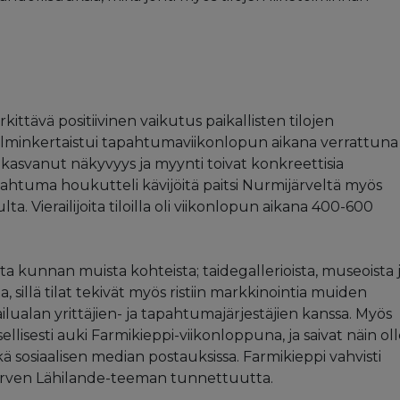
ittävä positiivinen vaikutus paikallisten tilojen
kolminkertaistui tapahtumaviikonlopun aikana verrattuna
kasvanut näkyvyys ja myynti toivat konkreettisia
 tapahtuma houkutteli kävijöitä paitsi Nurmijärveltä myös
a. Vierailijoita tiloilla oli viikonlopun aikana 400-600
a kunnan muista kohteista; taidegallerioista, museoista 
sillä tilat tekivät myös ristiin markkinointia muiden
lualan yrittäjien- ja tapahtumajärjestäjien kanssa. Myös
lisesti auki Farmikieppi-viikonloppuna, ja saivat näin ol
 sosiaalisen median postauksissa. Farmikieppi vahvisti
ärven Lähilande-teeman tunnettuutta.