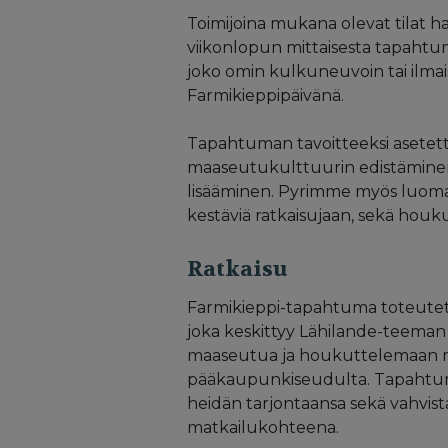
Toimijoina mukana olevat tilat ha
viikonlopun mittaisesta tapahtumast
joko omin kulkuneuvoin tai ilmaisel
Farmikieppipäivänä.
Tapahtuman tavoitteeksi asetetti
maaseutukulttuurin edistämin
lisääminen. Pyrimme myös luomaan a
kestäviä ratkaisujaan, sekä houkute
Ratkaisu
Farmikieppi-tapahtuma toteutet
joka keskittyy Lähilande-teeman 
maaseutua ja houkuttelemaan matka
pääkaupunkiseudulta. Tapahtuma 
heidän tarjontaansa sekä vahvi
matkailukohteena.