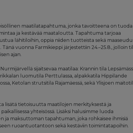
isöllinen maatilatapahtuma, jonka tavoitteena on tuoda
imintaa ja kestävää maataloutta. Tapahtuma tarjoaa
ustua lähitiloihin, oppia niiden tuotteista sekä maaseud
 Tänä vuonna Farmikieppi järjestettiin 24.–25.8., jolloin ti
isen ajan.
urmijärvellä sijaitsevaa maatilaa: Krannin tila Lepsämäss
ikkalan luomutila Perttulassa, alpakkatila Hippilande
oossa, Ketolan strutsitila Rajamäessä, sekä Ylisjoen maitoti
a lisätä tietoisuutta maatilojen merkityksestä ja
aikallisessa yhteisössä. Lisäksi halusimme luoda
men ja maksuttoman tapahtuman, joka rohkaisee ihmisiä
seen ruoantuotantoon sekä kestäviin toimintatapoihin.