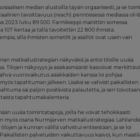
osiaalisen median alustoilla täysin orgaanisesti, ja se toim
iaalinen tavoittavuus (reach) perinteisessä mediassa oli 
 2023 luku 89 500. Farmikieppi mainittiin somessa
na 107 kertaa ja tällä tavoitettiin 22 800 ihmistä.
ia, sillä ihmisten sometilit ja sisällöt ovat usein vain
 matkailustrategian näkyväksi ja antoi tiloille uusia
sa. Tilojen näkyvyys ja asiakasmäärät kasvoivat merkittäväs
ahva vuorovaikutus asiakkaiden kanssa loi pohjaa
le myös tapahtuman jälkeen. Lisäksi se vahvisti paikallisten
ahtuma sai paljon positiivista palautetta, ja sen toivotaan
ttaista tapahtumakalenteria.
än uusia toimintatapoja, joilla he voivat tehokkaasti
an myös osana Nurmijärven matkailustrategiaa. Lähilande
ilojen ja kunnan välillä vahvistui entisestään, ja se loi
 Paikallisten palveluiden vaikuttavuus kasvoi, kun maatil