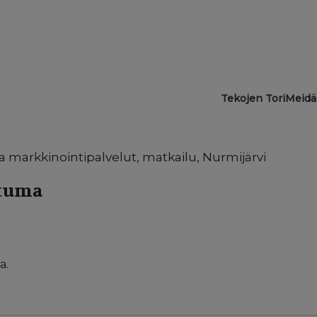
Main navigat
Tekojen Tori
Meidä
ja markkinointipalvelut, matkailu, Nurmijärvi
htuma
a.