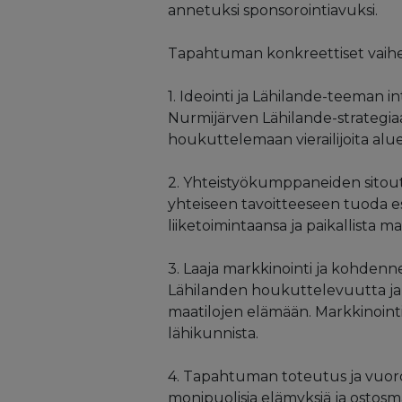
annetuksi sponsorointiavuksi.
Tapahtuman konkreettiset vaihee
1. Ideointi ja Lähilande-teeman 
Nurmijärven Lähilande-strategia
houkuttelemaan vierailijoita alu
2. Yhteistyökumppaneiden sitoutta
yhteiseen tavoitteeseen tuoda esi
liiketoimintaansa ja paikallista ma
3. Laaja markkinointi ja kohdenne
Lähilanden houkuttelevuutta ja
maatilojen elämään. Markkinointik
lähikunnista.
4. Tapahtuman toteutus ja vuorova
monipuolisia elämyksiä ja ostosma