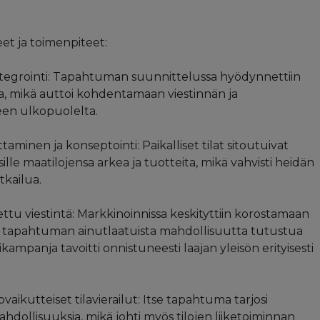
t ja toimenpiteet:
integrointi: Tapahtuman suunnittelussa hyödynnettiin
a, mikä auttoi kohdentamaan viestinnän ja
een ulkopuolelta.
minen ja konseptointi: Paikalliset tilat sitoutuivat
lle maatilojensa arkea ja tuotteita, mikä vahvisti heidän
tkailua.
ttu viestintä: Markkinoinnissa keskityttiin korostamaan
 tapahtuman ainutlaatuista mahdollisuutta tutustua
ampanja tavoitti onnistuneesti laajan yleisön erityisesti
ikutteiset tilavierailut: Itse tapahtuma tarjosi
hdollisuuksia, mikä johti myös tilojen liiketoiminnan