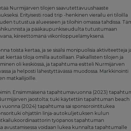
ntää Nurmijärven tilojen saavutettavuushaaste
si. Erityisesti road trip -henkinen vierailu eri tiloilla
uuden tutustua alueeseen ja tiloihin omassa tahdissa. Tä
ta lähikunnista ja pääkaupunkiseudulta tutustumaan
vana, kiireettömänä viikonloppuelämyksenä.
a toista kertaa, ja se sisälsi monipuolisia aktiviteetteja j
ivat kiertää tiloja omilla autoillaan. Paikallisten tilojen ja
inen oli keskiössä, ja tapahtuma esitteli Nurmijärven
sa ja helposti lähestyttävässä muodossa. Markkinointi
en matkailijoille.
ävoimin. Ensimmäisenä tapahtumavuonna (2023) tapahtu
Nurmijärven jaostolta; tuki käytettiin tapahtuman beach
ena vuonna (2024) tapahtuma sai sponsorointitukea
sorituki ohjattiin linja-autokuljetuksen kulun
kailukoordinaattorin työpanos tapahtuman
ssa avustamisessa voidaan lukea kunnalta tapahtumalle