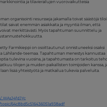
rkkinointia ja tilavierailujen vuorovaikutteisia
an organisointi resursseja jakamalla toivat säästöjä tiloi
lat saivat enemmän asiakkaita ja myyntiä ilman, että
svoivat merkittävästi. Myös tapahtuman suunnittelu ja
 kustannustehokkuutta.
tetty Farmikieppi on osoittautunut onnistuneeksi osaksi
 ja Lähilande-teemaa. Tapahtuman menestys kannustaa
ptia tulevina vuosina, ja tapahtumasta on tarkoitus teh
jatkuu tilojen ja muiden paikallisten toimijoiden kanssa, j
an lisää yhteistyötä ja matkailua tukevia palveluita.
s/_WAsJ4fdJYc
i-FI/topic/64c8bd5c516436051a938adf