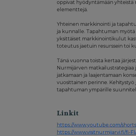
oppivat hyödyntämään yhteistä ma
elementtejä.
Yhteinen markkinointi ja tapahtum
ja kunnalle. Tapahtuman myötä ti
yksittäiset markkinointikulut ka
toteutus jaetuin resurssein toi
Tänä vuonna toista kertaa järjes
Nurmijärven matkailustrategiaa
jatkamaan ja laajentamaan konse
vuosittainen perinne. Kehitystyö 
tapahtuman ympärille suunnitella
Linkit
https://www.youtube.com/short
https://www.visitnurmijarvi.fi/f