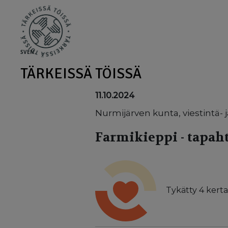
Skip to main content
SV
EN
TÄRKEISSÄ TÖISSÄ
11.10.2024
Nurmijärven kunta, viestintä- 
Farmikieppi - tapa
Tykätty
4
kerta