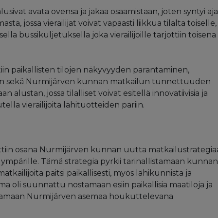
lusivat avata ovensa ja jakaa osaamistaan, joten syntyi aj
a, jossa vierailijat voivat vapaasti liikkua tilalta toiselle,
la bussikuljetuksella joka vierailijoille tarjottiin toisena
in paikallisten tilojen näkyvyyden parantaminen,
en sekä Nurmijärven kunnan matkailun tunnettuuden
lustan, jossa tilalliset voivat esitellä innovatiivisia ja
lla vierailijoita lähituotteiden pariin.
tiin osana Nurmijärven kunnan uutta matkailustrategia
ympärille. Tämä strategia pyrkii tarinallistamaan kunnan
ilijoita paitsi paikallisesti, myös lähikunnista ja
oli suunnattu nostamaan esiin paikallisia maatiloja ja
stamaan Nurmijärven asemaa houkuttelevana