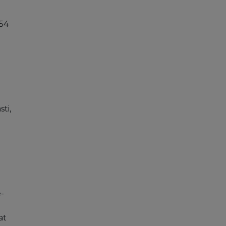
i
654
ti,
-
at