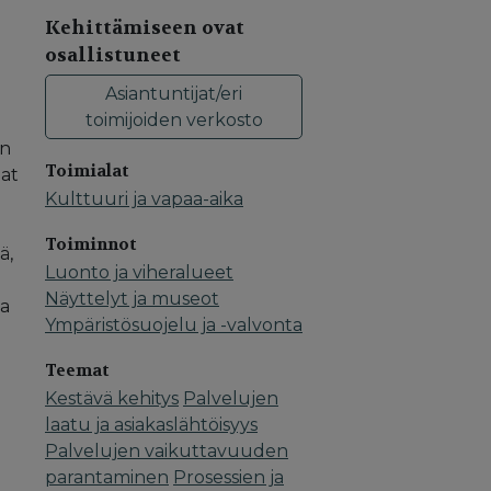
Kehittämiseen ovat
osallistuneet
Asiantuntijat/eri
toimijoiden verkosto
un
Toimialat
lat
Kulttuuri ja vapaa-aika
Toiminnot
ä,
Luonto ja viheralueet
Näyttelyt ja museot
la
Ympäristösuojelu ja -valvonta
Teemat
Kestävä kehitys
Palvelujen
laatu ja asiakaslähtöisyys
Palvelujen vaikuttavuuden
parantaminen
Prosessien ja