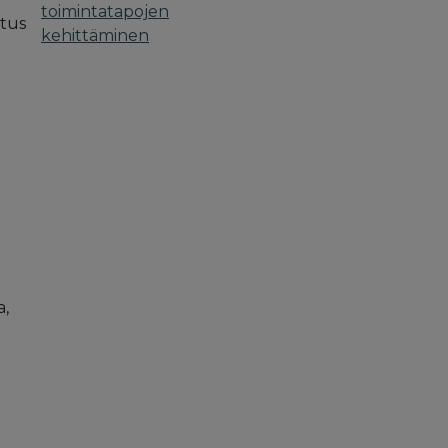
toimintatapojen
atus
kehittäminen
a,