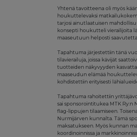
Yhtenä tavoitteena oli myös kää
houkuttelevaksi matkailukokemuksek
tarjosi ainutlaatuisen mahdollis
konsepti houkutteli vierailijoi
maaseutuun helposti saavutetta
Tapahtuma järjestettiin tänä vuonn
tilavierailuja, joissa kävijät saatto
tuotteiden näkyvyyden kasvattam
maaseudun elämää houkuttelevas
kohdistettiin erityisesti lähialueid
Tapahtuma rahoitettiin yrittäj
sai sponsorointitukea MTK Ry:n 
flag-lippujen tilaamiseen. Tois
Nurmijärven kunnalta. Tämä spon
maksatukseen. Myös kunnan mat
koordinoinnissa ja markkinoinni