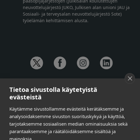
pääsopijajärjestöjen (Julkisalan koulutettujen
neuvottelujärjestö JUKO, Julkisen alan unioni JAU ja
Sosiaali- ja terveysalan neuvottelujärjestö Sote)
työelämän kehittämisen alusta.
YHTEYSTIEDOT
Tietoa sivustolla käytetyistä
Anna-Mari Jaanu,
kehittämispäällikkö,
evästeistä
puh. +358 50 572 4620
Henna Honkalo,
viestintäpäällikkö,
Käytämme sivustollamme evästeitä kerätäksemme ja
puh. +358 50 479 6618
analysoidaksemme sivuston suorituskykyä ja käyttöä,
Ilari Raiski,
viestintä- ja tapahtumakoordinaattori,
tarjotaksemme sosiaalisen median ominaisuuksia sekä
puh. +358 45 130 3832
parantaaksemme ja räätälöidäksemme sisältöä ja
Susanna Laasio,
sihteeri,
puh. +358 50 590 4619
mainoksia.