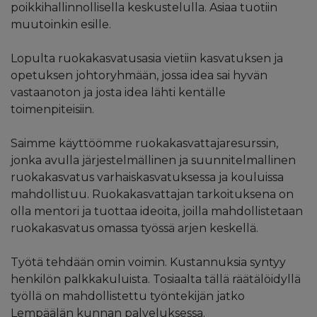
poikkihallinnollisella keskustelulla. Asiaa tuotiin
muutoinkin esille.
Lopulta ruokakasvatusasia vietiin kasvatuksen ja
opetuksen johtoryhmään, jossa idea sai hyvän
vastaanoton ja josta idea lähti kentälle
toimenpiteisiin.
Saimme käyttöömme ruokakasvattajaresurssin,
jonka avulla järjestelmällinen ja suunnitelmallinen
ruokakasvatus varhaiskasvatuksessa ja kouluissa
mahdollistuu. Ruokakasvattajan tarkoituksena on
olla mentori ja tuottaa ideoita, joilla mahdollistetaan
ruokakasvatus omassa työssä arjen keskellä.
Työtä tehdään omin voimin. Kustannuksia syntyy
henkilön palkkakuluista. Tosiaalta tällä räätälöidyllä
työllä on mahdollistettu työntekijän jatko
Lempäälän kunnan palveluksessa.