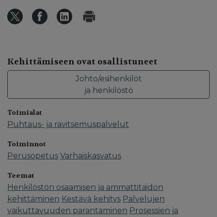
Kehittämiseen ovat osallistuneet
Johto/esihenkilöt
ja henkilöstö
Toimialat
Puhtaus- ja ravitsemuspalvelut
Toiminnot
Perusopetus
Varhaiskasvatus
Teemat
Henkilöstön osaamisen ja ammattitaidon
kehittäminen
Kestävä kehitys
Palvelujen
vaikuttavuuden parantaminen
Prosessien ja