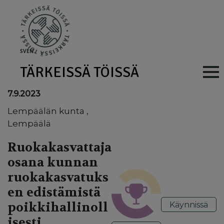
Skip to main content
SV
EN
TÄRKEISSÄ TÖISSÄ
Main navig
7.9.2023
Lempäälän kunta ,
Lempäälä
Ruokakasvattaja
osana kunnan
ruokakasvatuks
en edistämistä
poikkihallinoll
Käynnissä
isesti