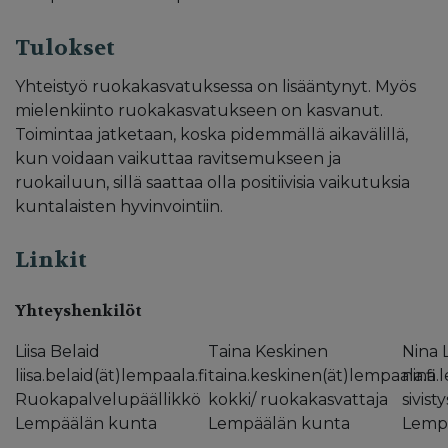
Tulokset
Yhteistyö ruokakasvatuksessa on lisääntynyt. Myös
mielenkiinto ruokakasvatukseen on kasvanut.
Toimintaa jatketaan, koska pidemmällä aikavälillä,
kun voidaan vaikuttaa ravitsemukseen ja
ruokailuun, sillä saattaa olla positiivisia vaikutuksia
kuntalaisten hyvinvointiin.
Linkit
Yhteyshenkilöt
Liisa Belaid
Taina Keskinen
Nina 
liisa.belaid(ät)lempaala.fi
taina.keskinen(ät)lempaala.fi
nina.
Ruokapalvelupäällikkö
kokki/ ruokakasvattaja
sivist
Lempäälän kunta
Lempäälän kunta
Lemp