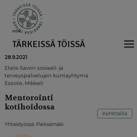
Skip to main content
SV
EN
TÄRKEISSÄ TÖISSÄ
Main navig
28.9.2021
Etelä-Savon sosiaali- ja
terveyspalvelujen kuntayhtymä
Essote, Mikkeli
Mentorointi
kotihoidossa
Kehitteillä
Yhteistyössä: Pieksämäki