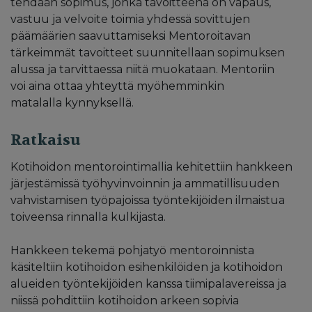
tehdään sopimus, jonka tavoitteena on vapaus,
vastuu ja velvoite toimia yhdessä sovittujen
päämäärien saavuttamiseksi Mentoroitavan
tärkeimmät tavoitteet suunnitellaan sopimuksen
alussa ja tarvittaessa niitä muokataan. Mentoriin
voi aina ottaa yhteyttä myöhemminkin
matalalla kynnyksellä.​
Ratkaisu
Kotihoidon mentorointimallia kehitettiin hankkeen
järjestämissä työhyvinvoinnin ja ammatillisuuden
vahvistamisen työpajoissa työntekijöiden ilmaistua
toiveensa rinnalla kulkijasta.
Hankkeen tekemä pohjatyö mentoroinnista
käsiteltiin kotihoidon esihenkilöiden ja kotihoidon
alueiden työntekijöiden kanssa tiimipalavereissa ja
niissä pohdittiin kotihoidon arkeen sopivia