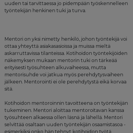
uuden tai tarvittaessa jo pidempään työskennelleen
työntekijän henkinen tuki ja turva.
Mentori on yksi nimetty henkilö, johon työntekijä voi
ottaa yhteyttä asiakasasioissa ja muissa mieltä
askarruttavissa tilanteissa. ​Kotihoidon työntekijöiden
näkemyksen mukaan mentorin tuki on tärkeää
erityisesti työsuhteen alkuvaiheessa, mutta
mentorisuhde voi jatkua myös perehdytysvaiheen
jälkeen.​ Mentorointi ei ole perehdytystä eikä korvaa
sitä.
Kotihoidon mentoroinnin tavoitteena on työntekijän
tukeminen. Mentori aloittaa mentoroitavan kanssa
työsuhteen alkaessa ollen läsnä ja lähellä. Mentori
selvittää osaltaan uuden työntekijän osaamistasoa -
esimerkiksi onko hän tehnyt kotihoidon työtä