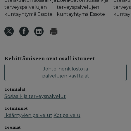
Etelä-Savon sosiaali- ja
Etelä-Savon sosiaali- ja
Etelä-Sa
terveyspalvelujen
terveyspalvelujen
terveys
kuntayhtymä Essote
kuntayhtymä Essote
kuntay
Kehittämiseen ovat osallistuneet
Johto, henkilöstö ja
palvelujen käyttäjät
Toimialat
Sosiaali- ja terveyspalvelut
Toiminnot
Ikääntyvien palvelut
Kotipalvelu
Teemat