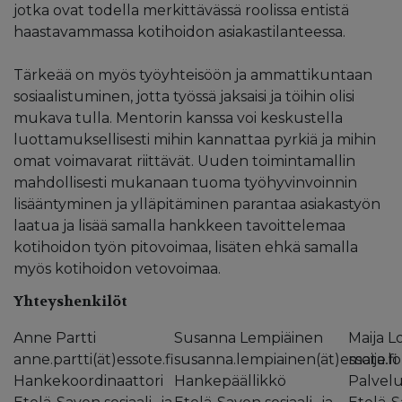
jotka ovat todella merkittävässä roolissa entistä
haastavammassa kotihoidon asiakastilanteessa.
Tärkeää on myös työyhteisöön ja ammattikuntaan
sosiaalistuminen, jotta työssä jaksaisi ja töihin olisi
mukava tulla. Mentorin kanssa voi keskustella
luottamuksellisesti mihin kannattaa pyrkiä ja mihin
omat voimavarat riittävät. Uuden toimintamallin
mahdollisesti mukanaan tuoma työhyvinvoinnin
lisääntyminen ja ylläpitäminen parantaa asiakastyön
laatua ja lisää samalla hankkeen tavoittelemaa
kotihoidon työn pitovoimaa, lisäten ehkä samalla
myös kotihoidon vetovoimaa.
Yhteyshenkilöt
Anne Partti
Susanna Lempiäinen
Maija 
anne.partti(ät)essote.fi
susanna.lempiainen(ät)essote.fi
maija.l
Hankekoordinaattori
Hankepäällikkö
Palvelu