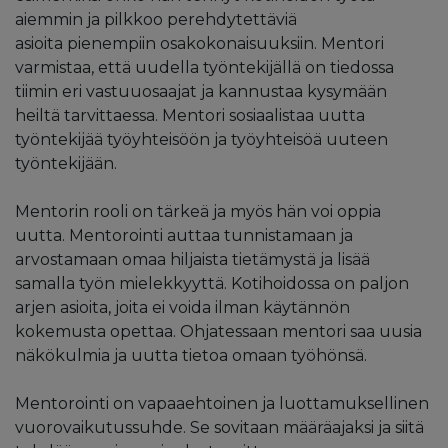
aiemmin ja pilkkoo perehdytettäviä
asioita pienempiin osakokonaisuuksiin. ​Mentori
varmistaa, että uudella työntekijällä on tiedossa
tiimin eri vastuuosaajat ja kannustaa kysymään
heiltä tarvittaessa.​ Mentori sosiaalistaa uutta
työntekijää työyhteisöön ja työyhteisöä uuteen
työntekijään.
Mentorin rooli on tärkeä ja myös hän voi oppia
uutta. Mentorointi auttaa tunnistamaan ja
arvostamaan omaa hiljaista tietämystä ja lisää
samalla työn mielekkyyttä. Kotihoidossa on paljon
arjen asioita, joita ei voida ilman käytännön
kokemusta opettaa. Ohjatessaan mentori saa uusia
näkökulmia ja uutta tietoa omaan työhönsä.
Mentorointi on vapaaehtoinen ja luottamuksellinen
vuorovaikutussuhde. Se sovitaan määräajaksi ja siitä