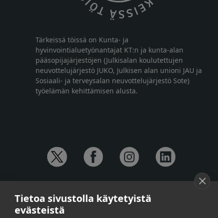
Tärkeissä töissä on Kunta- ja
hyvinvointialuetyönantajat KT:n ja kunta-alan
pääsopijajärjestöjen (Julkisalan koulutettujen
neuvottelujärjestö JUKO, Julkisen alan unioni JAU ja
Sosiaali- ja terveysalan neuvottelujärjestö Sote)
työelämän kehittämisen alusta.
YHTEYSTIEDOT
Tietoa sivustolla käytetyistä
Anna-Mari Jaanu,
kehittämispäällikkö,
evästeistä
puh. +358 50 572 4620