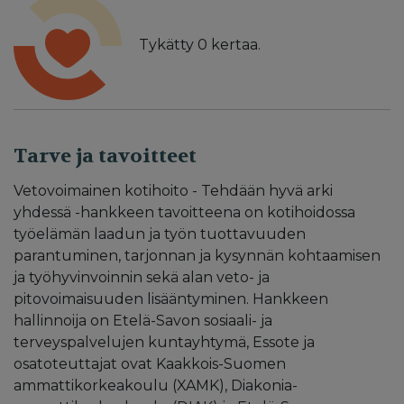
Tykätty
0
kertaa.
Tarve ja tavoitteet
Vetovoimainen kotihoito - Tehdään hyvä arki
yhdessä -hankkeen tavoitteena on kotihoidossa
työelämän laadun ja työn tuottavuuden
parantuminen, tarjonnan ja kysynnän kohtaamisen
ja työhyvinvoinnin sekä alan veto- ja
pitovoimaisuuden lisääntyminen. Hankkeen
hallinnoija on Etelä-Savon sosiaali- ja
terveyspalvelujen kuntayhtymä, Essote ja
osatoteuttajat ovat Kaakkois-Suomen
ammattikorkeakoulu (XAMK), Diakonia-