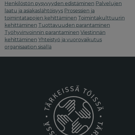
Henkilöstön pysyvyyden edistäminen
Palvelujen
laatu ja asiakaslähtöisyys
Prosessien ja
toimintatapojen kehittäminen
Toimintakulttuurin
kehittäminen
Tuottavuuden parantaminen
Työhyvinvoinnin parantaminen
Viestinnän
kehittäminen
Yhteistyö ja vuorovaikutus
organisaation sisällä