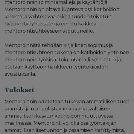
mentoroinnin toimintamalleja ja käytäntöjä.
Mentoroinnin on oltava luonteva osa kotihoidon
kiireistä ja vaihtelevaa arkea tuoden toivotun
hyödyn työyhteisöön ja ennen kaikkea
mentorointisuhteeseen sitoutuneille.
Mentoroinnista tehdään kirjallinen sopimus ja
mentorointisuhteen tukena on kotihoidon yhteinen
mentoroinnin työkirja. Toimintamalli kehitettiin ja
otetaan käyttöön hankkeen työntekijöiden
avustuksella.
Tulokset
Mentoroinnin odotetaan tukevan ammatillisen tuen
saamista ja mahdollistavan kokonaisvaltaisen
ammatillisen kasvun kotihoidon muuttuvassa
maailmassa. Mentorointi voi olla osa työntekijän
ammatillisen itsetunnon ja osaamisen kehittymistä,