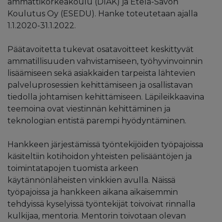
ammattikorkeakoulu (DIAK) ja Etelä-Savon
Koulutus Oy (ESEDU). Hanke toteutetaan ajalla
1.1.2020-31.1.2022.
Päätavoitetta tukevat osatavoitteet keskittyvät
ammatillisuuden vahvistamiseen, työhyvinvoinnin
lisäämiseen sekä asiakkaiden tarpeista lähtevien
palveluprosessien kehittämiseen ja osallistavan
tiedolla johtamisen kehittämiseen. Läpileikkaavina
teemoina ovat viestinnän kehittäminen ja
teknologian entistä parempi hyödyntäminen.
Hankkeen järjestämissä työntekijöiden työpajoissa
käsiteltiin kotihoidon yhteisten pelisääntöjen ja
toimintatapojen tuomista arkeen
käytännönläheisten vinkkien avulla. Näissä
työpajoissa ja hankkeen aikana aikaisemmin
tehdyissä kyselyissä työntekijät toivoivat rinnalla
kulkijaa, mentoria. Mentorin toivotaan olevan