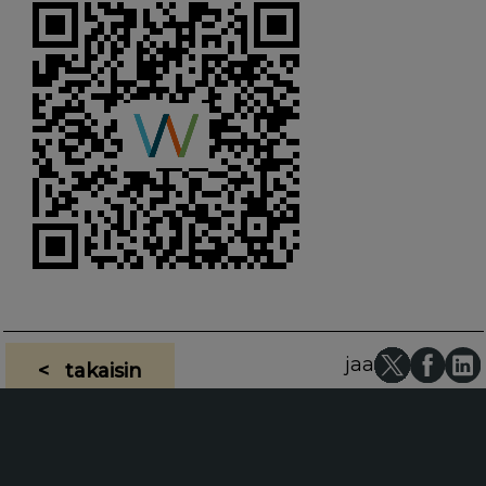
jaa
< takaisin