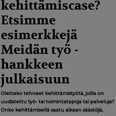
g
kehittämiscase?
a
Etsimme
t
i
esimerkkejä
o
Meidän työ -
n
hankkeen
julkaisuun
Oletteko tehneet kehittämistyötä, joilla on
uudistettu työ- tai toimintatapoja tai palveluja?
Onko kehittämisellä saatu aikaan säästöjä,