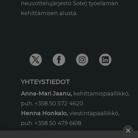
neuvottelujärjestö Sote) työelämän
kehittämisen alusta.
YHTEYSTIEDOT
Anna-Mari Jaanu,
kehittämispäällikkö,
puh. +358 50 572 4620
Henna Honkalo,
viestintäpäällikkö,
puh. +358 50 479 6618
Ilari Raiski,
viestintä- ja