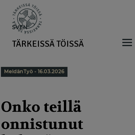
Skip
to
main
SV
EN
content
TÄRKEISSÄ TÖISSÄ
M
a
i
MeidänTyö - 16.03.2026
n
n
a
Onko teillä
v
onnistunut
i