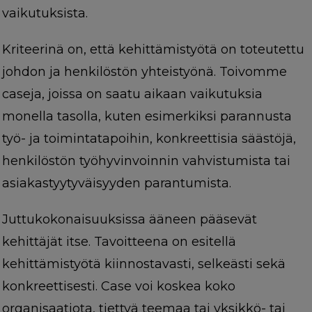
vaikutuksista.
Kriteerinä on, että kehittämistyötä on toteutettu
johdon ja henkilöstön yhteistyönä. Toivomme
caseja, joissa on saatu aikaan vaikutuksia
monella tasolla, kuten esimerkiksi parannusta
työ- ja toimintatapoihin, konkreettisia säästöjä,
henkilöstön työhyvinvoinnin vahvistumista tai
asiakastyytyväisyyden parantumista.
Juttukokonaisuuksissa ääneen pääsevät
kehittäjät itse. Tavoitteena on esitellä
kehittämistyötä kiinnostavasti, selkeästi sekä
konkreettisesti. Case voi koskea koko
organisaatiota, tiettyä teemaa tai yksikkö- tai