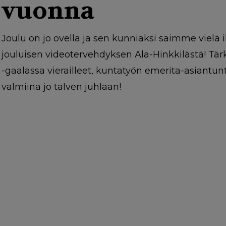
g
vuonna
a
t
Joulu on jo ovella ja sen kunniaksi saimme vielä 
i
jouluisen videotervehdyksen Ala-Hinkkilästä! Tärk
o
-gaalassa vierailleet, kuntatyön emerita-asiantunti
valmiina jo talven juhlaan!
n