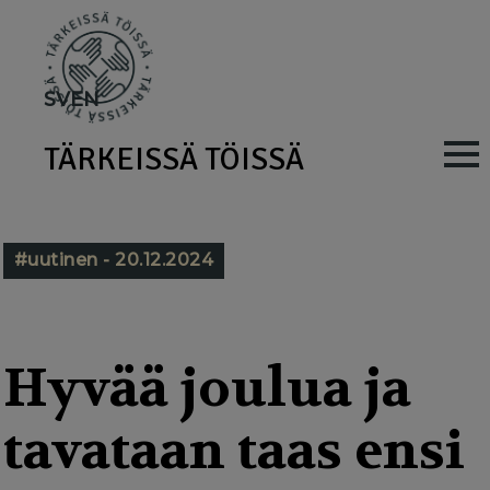
Skip
to
main
SV
EN
content
TÄRKEISSÄ TÖISSÄ
M
a
i
#uutinen - 20.12.2024
n
n
a
Hyvää joulua ja
v
tavataan taas ensi
i