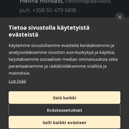
Henna Honkalo,
viestintäpäällikkö,
puh. +358 50 479 6618
Ilari Raiski,
viestintä- ja
Tietoa sivustolla käytetyistä
tapahtumakoordinaattori,
evästeistä
puh. +358 45 130 3832
Käytämme sivustollamme evästeitä kerätäksemme ja
Susanna Laasio,
sihteeri,
analysoidaksemme sivuston suorituskykyä ja käyttöä,
puh. +358 50 590 4619
tarjotaksemme sosiaalisen median ominaisuuksia sekä
tarkeissatoissa[a]kt.fi
parantaaksemme ja räätälöidäksemme sisältöä ja
mainoksia.
Lue lisää
Tilaa uutiskirje
Estä kaikki
Tietosuojaseloste
Evästeasetukset
Saavutettavuusseloste
Salli kaikki evästeet