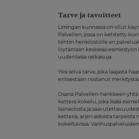
Tarve ja tavoitteet
Limingan kunnassa on ollut käy
Palvellen, jossa on kehitetty ku
tehtiin henkilöstölle eri palvelua
löytämään keskeisiä esimiestyön h
uudenlaisia ratkaisuja.
Yksi selvä tarve, joka laajasta ha
entisestään nostanut merkitystää
Osana Palvellen-hankkeen yhtä e
ketterä kokeilu, joka lisäisi esimi
läsnäolosta ja saavutettavuudest
ketteriä, arjen aidoista tarpeista 
kokeiltavissa. Vanhuspalveluiden