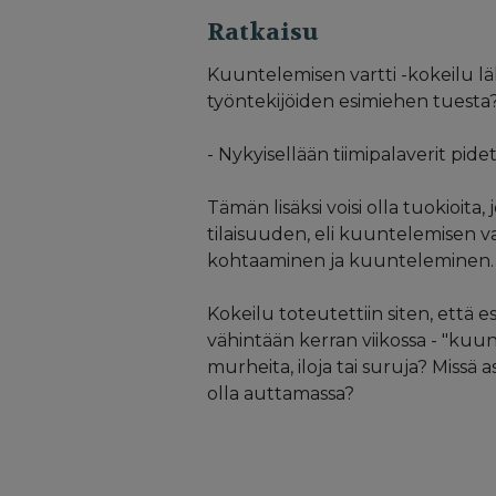
Ratkaisu
Kuuntelemisen vartti -kokeilu läh
työntekijöiden esimiehen tuesta
- Nykyisellään tiimipalaverit pidetä
Tämän lisäksi voisi olla tuokioita, 
tilaisuuden, eli kuuntelemisen var
kohtaaminen ja kuunteleminen.
Kokeilu toteutettiin siten, että
vähintään kerran viikossa - "kuun
murheita, iloja tai suruja? Missä as
olla auttamassa?