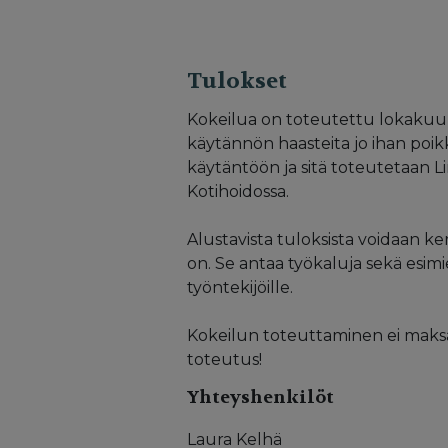
Tulokset
Kokeilua on toteutettu lokakuun
käytännön haasteita jo ihan poi
käytäntöön ja sitä toteutetaan 
Kotihoidossa.
Alustavista tuloksista voidaan ke
on. Se antaa työkaluja sekä esim
työntekijöille.
Kokeilun toteuttaminen ei maksan
toteutus!
Yhteyshenkilöt
Laura Kelhä