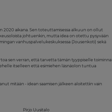
 2020 aikana. Sen toteuttamisessa alkuun on ollut
kkeusoloista johtuenkin, mutta idea on otettu pysyvään
Limingan vanhuspalvelukeskuksessa (Jousenkoti) sekä
rtoa sen verran, että tarvetta tämän tyyppiselle toiminna
iehelle itselleen että esimiehen läsnäolon tuntua
ut mitään - idean saamisen jälkeen aloitettiin vain
Pirjo Uusitalo