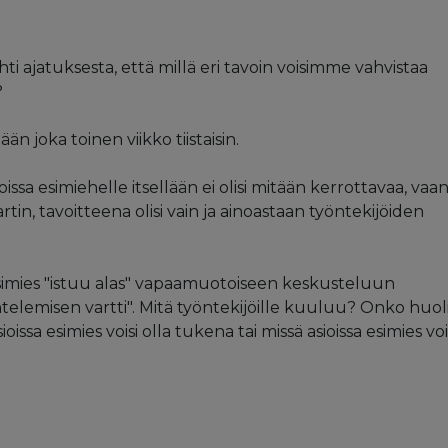
ti ajatuksesta, että millä eri tavoin voisimme vahvistaa
?
än joka toinen viikko tiistaisin.
joissa esimiehelle itsellään ei olisi mitään kerrottavaa, vaa
tin, tavoitteena olisi vain ja ainoastaan työntekijöiden
 esimies "istuu alas" vapaamuotoiseen keskusteluun
telemisen vartti". Mitä työntekijöille kuuluu? Onko huoli
ioissa esimies voisi olla tukena tai missä asioissa esimies voi