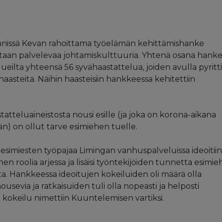
nnissä Kevan rahoittama työelämän kehittämishanke
ntaan palvelevaa johtamiskulttuuria. Yhtenä osana hanke
lueilta yhteensä 56 syvähaastattelua, joiden avulla pyritti
aasteita. Näihin haasteisiin hankkeessa kehitettiin
astatteluaineistosta nousi esille (ja joka on korona-aikana
n) on ollut tarve esimiehen tuelle.
simiesten työpajaa Limingan vanhuspalveluissa ideoitiin
ehen roolia arjessa ja lisäisi työntekijöiden tunnetta esimi
a. Hankkeessa ideoitujen kokeiluiden oli määrä olla
nousevia ja ratkaisuiden tuli olla nopeasti ja helposti
 kokeilu nimettiin Kuuntelemisen vartiksi.