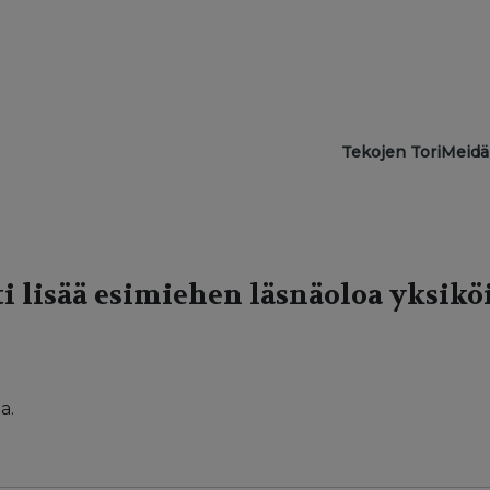
Main navigat
Tekojen Tori
Meidä
i lisää esimiehen läsnäoloa yksikö
a.