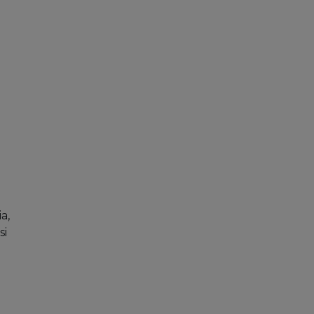
n
a,
si