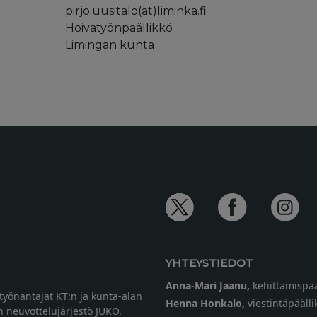
pirjo.uusitalo(ät)liminka.fi
Hoivatyönpäällikkö
Limingan kunta
YHTEYSTIEDOT
Anna-Mari Jaanu,
kehittämispää
etyönantajat KT:n ja kunta-alan
Henna Honkalo,
viestintäpäälli
n neuvottelujärjestö JUKO,