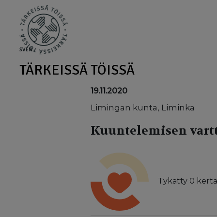
Skip to main content
SV
EN
TÄRKEISSÄ TÖISSÄ
19.11.2020
Limingan kunta, Liminka
Kuuntelemisen vartt
Tykätty
0
kerta