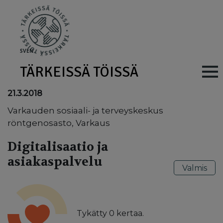
Skip to main content
SV
EN
TÄRKEISSÄ TÖISSÄ
Main navig
21.3.2018
Varkauden sosiaali- ja terveyskeskus
röntgenosasto, Varkaus
Digitalisaatio ja
asiakaspalvelu
Valmis
Tykätty
0
kertaa.