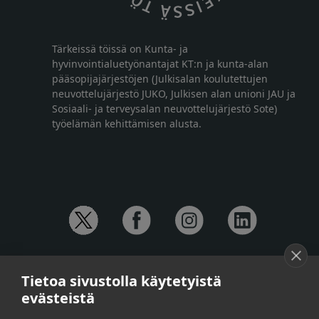
Tärkeissä töissä on Kunta- ja
hyvinvointialuetyönantajat KT:n ja kunta-alan
pääsopijajärjestöjen (Julkisalan koulutettujen
neuvottelujärjestö JUKO, Julkisen alan unioni JAU ja
Sosiaali- ja terveysalan neuvottelujärjestö Sote)
työelämän kehittämisen alusta.
YHTEYSTIEDOT
Tietoa sivustolla käytetyistä
Anna-Mari Jaanu,
kehittämispäällikkö,
evästeistä
puh. +358 50 572 4620