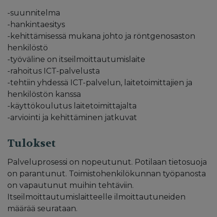
-suunnitelma
-hankintaesitys
-kehittämisessä mukana johto ja röntgenosaston
henkilöstö
-työväline on itseilmoittautumislaite
-rahoitus ICT-palvelusta
-tehtiin yhdessä ICT-palvelun, laitetoimittajien ja
henkilöstön kanssa
-käyttökoulutus laitetoimittajalta
-arviointi ja kehittäminen jatkuvat
Tulokset
Palveluprosessi on nopeutunut. Potilaan tietosuoja
on parantunut. Toimistohenkilökunnan työpanosta
on vapautunut muihin tehtäviin.
Itseilmoittautumislaitteelle ilmoittautuneiden
määrää seurataan.