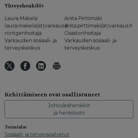
Yhteyshenkilöt
Laura Mäkelä
Anita Pirttimäki
laura.makela(ät)varkaus.fi
anita.pirttimaki(ät)varkaus.fi
röntgenhoitaja
Osastonhoitaja
Varkauden sosiaali- ja
Varkauden sosiaali- ja
terveyskeskus
terveyskeskus
Kehittämiseen ovat osallistuneet
Johto/esihenkilöt
ja henkilöstö
Toimialat
Sosiaali- ja terveyspalvelut