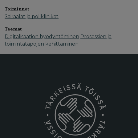
Toiminnot
Sairaalat ja poliklinikat
Teemat
Digitalisaation hyödyntäminen
Prosessien ja
toimintatapojen kehittäminen